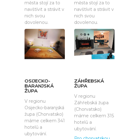
města stojí za to
města stojí za to
navštívit a strávit v
navštívit a strávit v
nich svou
nich svou
dovolenou.
dovolenou.
OSIJECKO-
ZÁHŘEBSKÁ
BARANJSKÁ
ŽUPA
ŽUPA
V regionu
V regionu
Záhřebská župa
Osijecko-baranjská
(Chorvatsko)
župa (Chorvatsko)
máme celkem 315
máme celkem 341
hotelů a
hotelů a
ubytování.
ubytování.
Pro chorvatskou