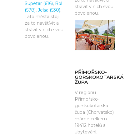
za to navštívit a
Supetar (616)
,
Bol
strávit v nich svou
(578)
,
Jelsa (530)
.
dovolenou.
Tato města stojí
za to navštívit a
strávit v nich svou
dovolenou.
PŘÍMOŘSKO-
GORSKOKOTARSKÁ
ŽUPA
V regionu
Přímořsko-
gorskokotarská
župa (Chorvatsko)
máme celkem
19412 hotelů a
ubytování.