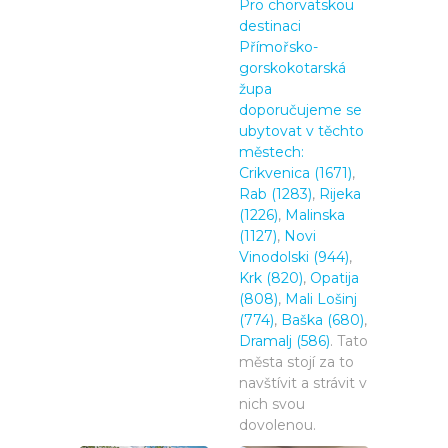
Pro chorvatskou
destinaci
Přímořsko-
gorskokotarská
župa
doporučujeme se
ubytovat v těchto
městech:
Crikvenica (1671)
,
Rab (1283)
,
Rijeka
(1226)
,
Malinska
(1127)
,
Novi
Vinodolski (944)
,
Krk (820)
,
Opatija
(808)
,
Mali Lošinj
(774)
,
Baška (680)
,
Dramalj (586)
. Tato
města stojí za to
navštívit a strávit v
nich svou
dovolenou.