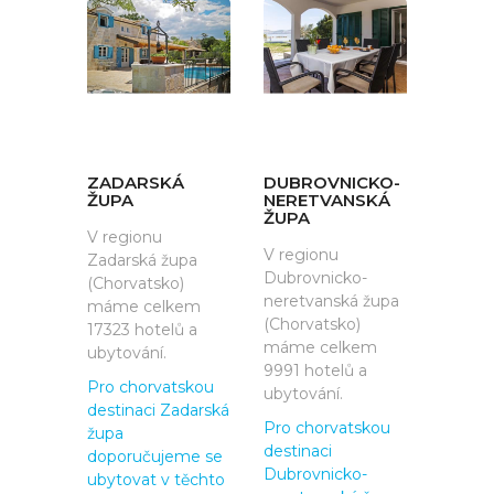
ZADARSKÁ
DUBROVNICKO-
ŽUPA
NERETVANSKÁ
ŽUPA
V regionu
V regionu
Zadarská župa
Dubrovnicko-
(Chorvatsko)
neretvanská župa
máme celkem
(Chorvatsko)
17323 hotelů a
máme celkem
ubytování.
9991 hotelů a
Pro chorvatskou
ubytování.
destinaci Zadarská
Pro chorvatskou
župa
destinaci
doporučujeme se
Dubrovnicko-
ubytovat v těchto