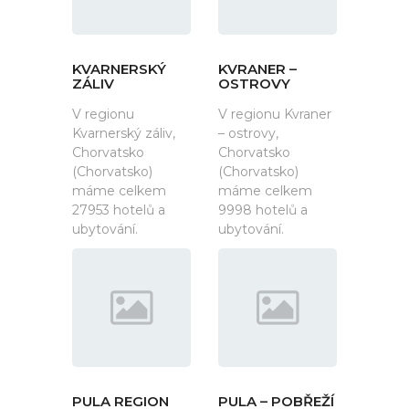
KVARNERSKÝ
KVRANER –
ZÁLIV
OSTROVY
V regionu
V regionu Kvraner
Kvarnerský záliv,
– ostrovy,
Chorvatsko
Chorvatsko
(Chorvatsko)
(Chorvatsko)
máme celkem
máme celkem
27953 hotelů a
9998 hotelů a
ubytování.
ubytování.
PULA REGION
PULA – POBŘEŽÍ