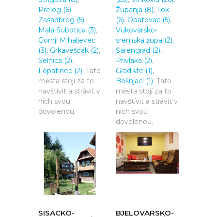
Prelog (6)
,
Županja (8)
,
Ilok
Zasadbreg (5)
,
(6)
,
Opatovac (5)
,
Mala Subotica (3)
,
Vukovarsko-
Gornji Mihaljevec
sremská župa (2)
,
(3)
,
Grkavešćak (2)
,
Šarengrad (2)
,
Selnica (2)
,
Privlaka (2)
,
Lopatinec (2)
. Tato
Gradište (1)
,
města stojí za to
Bošnjaci (1)
. Tato
navštívit a strávit v
města stojí za to
nich svou
navštívit a strávit v
dovolenou.
nich svou
dovolenou.
SISACKO-
BJELOVARSKO-