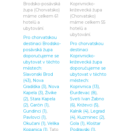
Brodsko-posávská
Koprivnicko-
župa (Chorvatsko)
križevecká župa
máme celkem 61
(Chorvatsko)
hotelů a
máme celkem 55
ubytování.
hotelů a
ubytování.
Pro chorvatskou
destinaci Brodsko-
Pro chorvatskou
posávská župa
destinaci
doporučujeme se
Koprivnicko-
ubytovat v těchto
križevecká župa
městech:
doporučujeme se
Slavonski Brod
ubytovat v těchto
(43)
,
Nova
městech:
Gradiška (3)
,
Nova
Koprivnica (13)
,
Kapela (3)
,
Živike
Ðurđevac (8)
,
(2)
,
Stara Kapela
Sveti Ivan Žabno
(2)
,
Garčin (1)
,
(6)
,
Križevci (5)
,
Gundinci (1)
,
Kalnik (4)
,
Legrad
Pavlovci (1)
,
(4)
,
Kuzminec (2)
,
Okučani (1)
,
Velika
Gola (1)
,
Kloštar
Kopanica (1)
. Tato
Podravski (1)
,