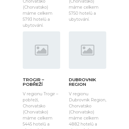
Chorvatsko
(Chorvatsko)
(Chorvatsko)
máme celkem
máme celkem
5750 hotelů a
5793 hotelů a
ubytování.
ubytování.
TROGIR –
DUBROVNIK
POBŘEŽÍ
REGION
V regionu Trogir –
V regionu
pobřeží,
Dubrovnik Region,
Chorvatsko
Chorvatsko
(Chorvatsko)
(Chorvatsko)
máme celkem
máme celkem
5445 hotelů a
4882 hotelů a