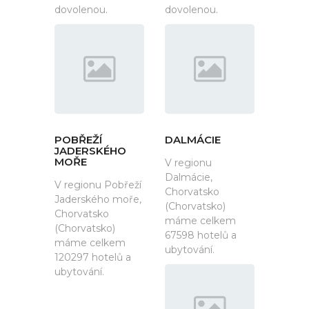
dovolenou.
dovolenou.
POBŘEŽÍ
DALMÁCIE
JADERSKÉHO
MOŘE
V regionu
Dalmácie,
V regionu Pobřeží
Chorvatsko
Jaderského moře,
(Chorvatsko)
Chorvatsko
máme celkem
(Chorvatsko)
67598 hotelů a
máme celkem
ubytování.
120297 hotelů a
ubytování.