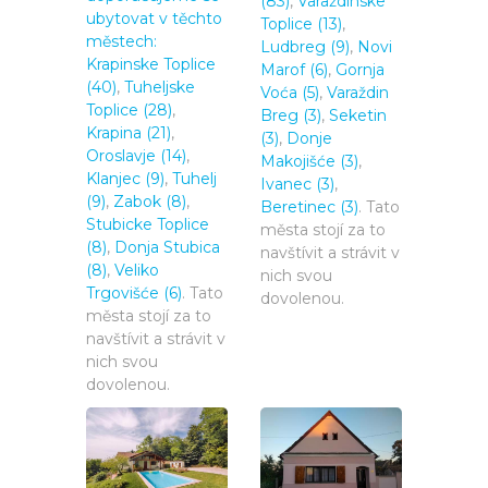
(83)
,
Varaždinske
ubytovat v těchto
Toplice (13)
,
městech:
Ludbreg (9)
,
Novi
Krapinske Toplice
Marof (6)
,
Gornja
(40)
,
Tuheljske
Voća (5)
,
Varaždin
Toplice (28)
,
Breg (3)
,
Seketin
Krapina (21)
,
(3)
,
Donje
Oroslavje (14)
,
Makojišće (3)
,
Klanjec (9)
,
Tuhelj
Ivanec (3)
,
(9)
,
Zabok (8)
,
Beretinec (3)
. Tato
Stubicke Toplice
města stojí za to
(8)
,
Donja Stubica
navštívit a strávit v
(8)
,
Veliko
nich svou
Trgovišće (6)
. Tato
dovolenou.
města stojí za to
navštívit a strávit v
nich svou
dovolenou.