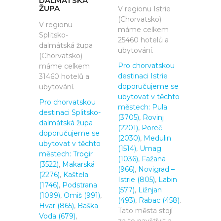
DALMÁTSKÁ
ŽUPA
V regionu Istrie
(Chorvatsko)
V regionu
máme celkem
Splitsko-
25460 hotelů a
dalmátská župa
ubytování.
(Chorvatsko)
Pro chorvatskou
máme celkem
destinaci Istrie
31460 hotelů a
doporučujeme se
ubytování.
ubytovat v těchto
Pro chorvatskou
městech:
Pula
destinaci Splitsko-
(3705)
,
Rovinj
dalmátská župa
(2201)
,
Poreč
doporučujeme se
(2030)
,
Medulin
ubytovat v těchto
(1514)
,
Umag
městech:
Trogir
(1036)
,
Fažana
(3522)
,
Makarská
(966)
,
Novigrad –
(2276)
,
Kaštela
Istrie (805)
,
Labin
(1746)
,
Podstrana
(577)
,
Ližnjan
(1099)
,
Omiš (991)
,
(493)
,
Rabac (458)
.
Hvar (865)
,
Baška
Tato města stojí
Voda (679)
,