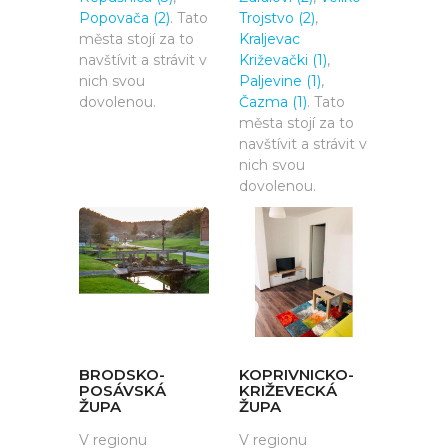
Popovača (2)
. Tato
Trojstvo (2)
,
města stojí za to
Kraljevac
navštívit a strávit v
Križevački (1)
,
nich svou
Paljevine (1)
,
dovolenou.
Čazma (1)
. Tato
města stojí za to
navštívit a strávit v
nich svou
dovolenou.
BRODSKO-
KOPRIVNICKO-
POSÁVSKÁ
KRIŽEVECKÁ
ŽUPA
ŽUPA
V regionu
V regionu