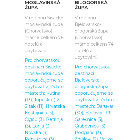
MOSLAVINSKÁ
BILOGORSKÁ
ŽUPA
ŽUPA
V regionu Sisacko-
V regionu
moslavinská župa
Bjelovarsko-
(Chorvatsko)
bilogorská župa
máme celkem 76
(Chorvatsko)
hotelů a
máme celkem 74
ubytování.
hotelů a
ubytování.
Pro chorvatskou
destinaci Sisacko-
Pro chorvatskou
moslavinská župa
destinaci
doporučujeme se
Bjelovarsko-
ubytovat v těchto
bilogorská župa
městech:
Kutina
doporučujeme se
(13)
,
Topusko (12)
,
ubytovat v těchto
Sisak (11)
,
Hrvatska
městech:
Daruvar
Kostajnica (5)
,
(30)
,
Bjelovar (19)
,
Čigoč (3)
,
Petrinja
Garešnica (5)
,
(3)
,
Lonja (3)
,
Grabovnica (3)
,
Novska (3)
,
Podgarić (3)
,
Repušnica (3)
,
Ždralovi (2)
,
Veliko