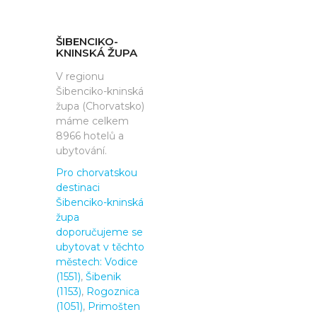
ŠIBENCIKO-
KNINSKÁ ŽUPA
V regionu
Šibenciko-kninská
župa (Chorvatsko)
máme celkem
8966 hotelů a
ubytování.
Pro chorvatskou
destinaci
Šibenciko-kninská
župa
doporučujeme se
ubytovat v těchto
městech:
Vodice
(1551)
,
Šibenik
(1153)
,
Rogoznica
(1051)
,
Primošten