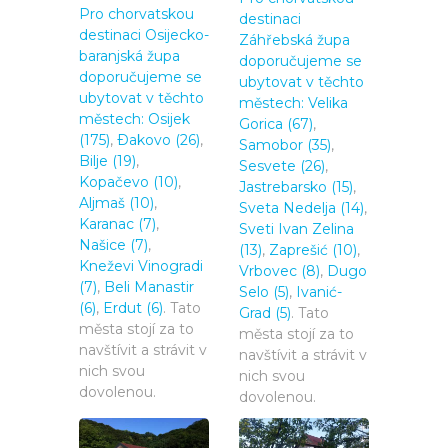
Pro chorvatskou
destinaci
destinaci Osijecko-
Záhřebská župa
baranjská župa
doporučujeme se
doporučujeme se
ubytovat v těchto
ubytovat v těchto
městech:
Velika
městech:
Osijek
Gorica (67)
,
(175)
,
Ðakovo (26)
,
Samobor (35)
,
Bilje (19)
,
Sesvete (26)
,
Kopačevo (10)
,
Jastrebarsko (15)
,
Aljmaš (10)
,
Sveta Nedelja (14)
,
Karanac (7)
,
Sveti Ivan Zelina
Našice (7)
,
(13)
,
Zaprešić (10)
,
Kneževi Vinogradi
Vrbovec (8)
,
Dugo
(7)
,
Beli Manastir
Selo (5)
,
Ivanić-
(6)
,
Erdut (6)
. Tato
Grad (5)
. Tato
města stojí za to
města stojí za to
navštívit a strávit v
navštívit a strávit v
nich svou
nich svou
dovolenou.
dovolenou.