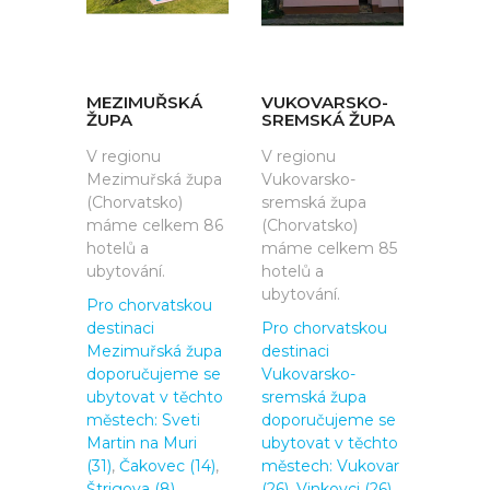
MEZIMUŘSKÁ
VUKOVARSKO-
ŽUPA
SREMSKÁ ŽUPA
V regionu
V regionu
Mezimuřská župa
Vukovarsko-
(Chorvatsko)
sremská župa
máme celkem 86
(Chorvatsko)
hotelů a
máme celkem 85
ubytování.
hotelů a
ubytování.
Pro chorvatskou
destinaci
Pro chorvatskou
Mezimuřská župa
destinaci
doporučujeme se
Vukovarsko-
ubytovat v těchto
sremská župa
městech:
Sveti
doporučujeme se
Martin na Muri
ubytovat v těchto
(31)
,
Čakovec (14)
,
městech:
Vukovar
Štrigova (8)
,
(26)
,
Vinkovci (26)
,