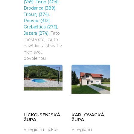
(745)
,
Tisno (404)
,
Brodarica (389)
,
Tribunj (374)
,
Pirovac (312)
,
Grebaštica (276)
,
Jezera (274)
. Tato
města stojí za to
navštívit a strávit v
nich svou
dovolenou.
LICKO-SENJSKÁ
KARLOVACKÁ
ŽUPA
ŽUPA
V regionu Licko-
V regionu