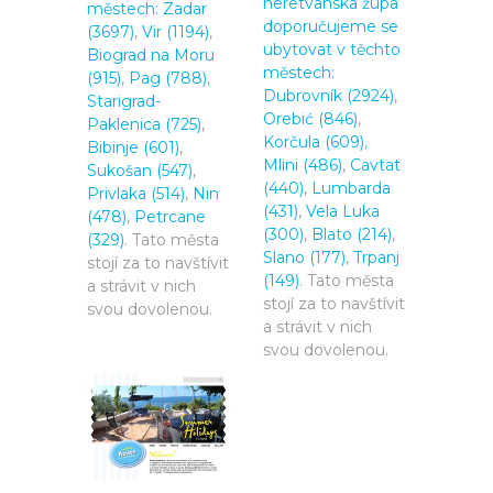
neretvanská župa
městech:
Zadar
doporučujeme se
(3697)
,
Vir (1194)
,
ubytovat v těchto
Biograd na Moru
městech:
(915)
,
Pag (788)
,
Dubrovník (2924)
,
Starigrad-
Orebić (846)
,
Paklenica (725)
,
Korčula (609)
,
Bibinje (601)
,
Mlini (486)
,
Cavtat
Sukošan (547)
,
(440)
,
Lumbarda
Privlaka (514)
,
Nin
(431)
,
Vela Luka
(478)
,
Petrcane
(300)
,
Blato (214)
,
(329)
. Tato města
Slano (177)
,
Trpanj
stojí za to navštívit
(149)
. Tato města
a strávit v nich
stojí za to navštívit
svou dovolenou.
a strávit v nich
svou dovolenou.