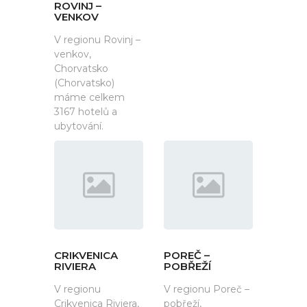
ROVINJ –
VENKOV
V regionu Rovinj –
venkov,
Chorvatsko
(Chorvatsko)
máme celkem
3167 hotelů a
ubytování.
CRIKVENICA
POREČ –
RIVIERA
POBŘEŽÍ
V regionu
V regionu Poreč –
Crikvenica Riviera,
pobřeží,