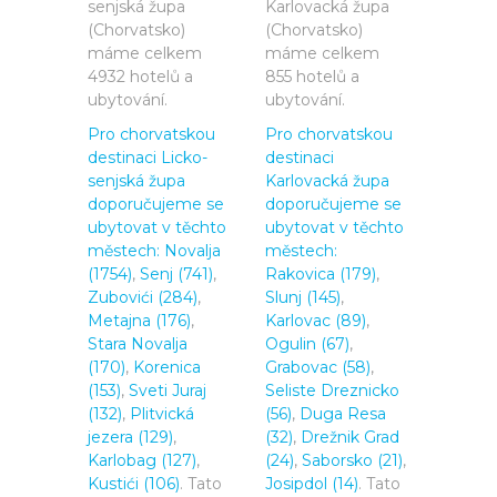
senjská župa
Karlovacká župa
(Chorvatsko)
(Chorvatsko)
máme celkem
máme celkem
4932 hotelů a
855 hotelů a
ubytování.
ubytování.
Pro chorvatskou
Pro chorvatskou
destinaci Licko-
destinaci
senjská župa
Karlovacká župa
doporučujeme se
doporučujeme se
ubytovat v těchto
ubytovat v těchto
městech:
Novalja
městech:
(1754)
,
Senj (741)
,
Rakovica (179)
,
Zubovići (284)
,
Slunj (145)
,
Metajna (176)
,
Karlovac (89)
,
Stara Novalja
Ogulin (67)
,
(170)
,
Korenica
Grabovac (58)
,
(153)
,
Sveti Juraj
Seliste Dreznicko
(132)
,
Plitvická
(56)
,
Duga Resa
jezera (129)
,
(32)
,
Drežnik Grad
Karlobag (127)
,
(24)
,
Saborsko (21)
,
Kustići (106)
. Tato
Josipdol (14)
. Tato