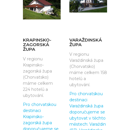
KRAPINSKO-
VARAŽDINSKÁ
ZAGORSKÁ
ŽUPA
ŽUPA
V regionu
V regionu
Varaždinská župa
Krapinsko-
(Chorvatsko)
zagorská župa
máme celkem 158
(Chorvatsko)
hotelů a
máme celkem
ubytování.
224 hotelů a
Pro chorvatskou
ubytování.
destinaci
Pro chorvatskou
Varaždinská župa
destinaci
doporučujeme se
Krapinsko-
ubytovat v těchto
zagorská župa
městech:
Varaždin
doporučujeme se