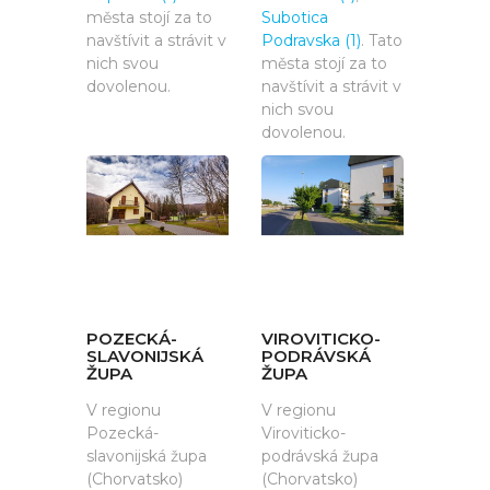
města stojí za to
Subotica
navštívit a strávit v
Podravska (1)
. Tato
nich svou
města stojí za to
dovolenou.
navštívit a strávit v
nich svou
dovolenou.
POZECKÁ-
VIROVITICKO-
SLAVONIJSKÁ
PODRÁVSKÁ
ŽUPA
ŽUPA
V regionu
V regionu
Pozecká-
Viroviticko-
slavonijská župa
podrávská župa
(Chorvatsko)
(Chorvatsko)