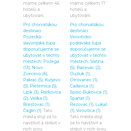
máme celkem 46
máme celkem 17
hotelů a
hotelů a
ubytování.
ubytování.
Pro chorvatskou
Pro chorvatskou
destinaci
destinaci
Pozecká-
Viroviticko-
slavonijská župa
podrávská župa
doporučujeme se
doporučujeme se
ubytovat v těchto
ubytovat v těchto
městech:
Požega
městech:
Slatina
(13)
,
Novo
(5)
,
Bačevac (2)
,
Zvecevo (6)
,
Duzluk (1)
,
Pakrac (5)
,
Kutjevo
Otrovanec (1)
,
(5)
,
Pleternica (5)
,
Čađavica (1)
,
Lipik (3)
,
Ratkovica
Špišić-Bukovica (1)
,
(2)
,
Velika (1)
,
Španat (1)
,
Brestovac (1)
,
Rezovac (1)
,
Lukač
Čaglin (1)
. Tato
(1)
,
Virovitica (1)
.
města stojí za to
Tato města stojí
navštívit a strávit v
za to navštívit a
nich svou
strávit v nich svou