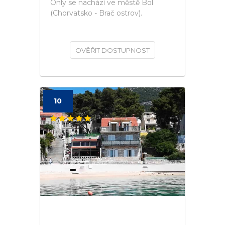
Only se nachází ve městě Bol
(Chorvatsko - Brač ostrov).
OVĚŘIT DOSTUPNOST
10