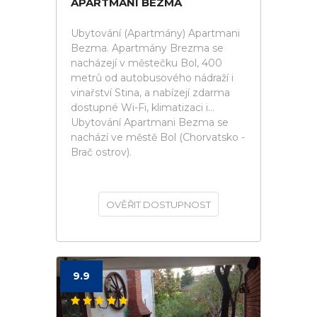
APARTMANI BEZMA
Ubytování (Apartmány) Apartmani
Bezma. Apartmány Brezma se
nacházejí v městečku Bol, 400
metrů od autobusového nádraží i
vinařství Stina, a nabízejí zdarma
dostupné Wi-Fi, klimatizaci i...
Ubytování Apartmani Bezma se
nachází ve městě Bol (Chorvatsko -
Brač ostrov).
OVĚŘIT DOSTUPNOST
9.9