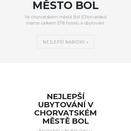
MĚSTO BOL
Ve chorvatském městě Bol (Chorvatsko)
máme celkem 578 hotelů a ubytování.
NEJLEPŠÍ NABÍDKY »
NEJLEPŠÍ
UBYTOVÁNÍ V
CHORVATSKÉM
MĚSTĚ BOL