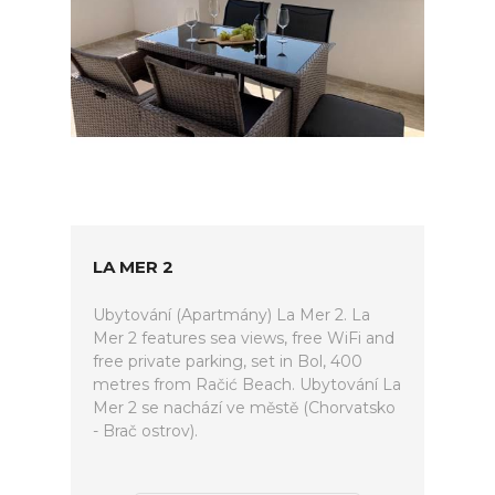
LA MER 2
Ubytování (Apartmány) La Mer 2. La
Mer 2 features sea views, free WiFi and
free private parking, set in Bol, 400
metres from Račić Beach. Ubytování La
Mer 2 se nachází ve městě (Chorvatsko
- Brač ostrov).