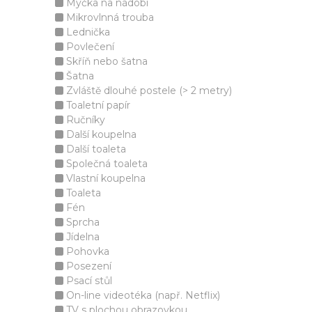
Myčka na nádobí
Mikrovlnná trouba
Lednička
Povlečení
Skříň nebo šatna
Šatna
Zvláště dlouhé postele (> 2 metry)
Toaletní papír
Ručníky
Další koupelna
Další toaleta
Společná toaleta
Vlastní koupelna
Toaleta
Fén
Sprcha
Jídelna
Pohovka
Posezení
Psací stůl
On-line videotéka (např. Netflix)
TV s plochou obrazovkou