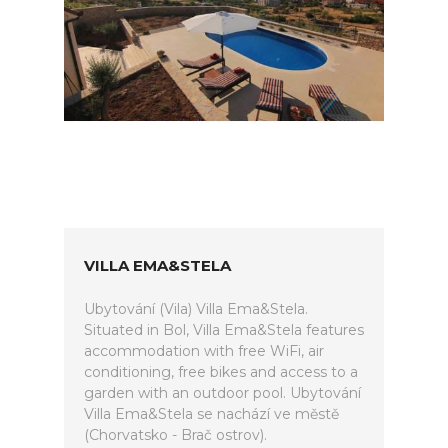
VILLA EMA&STELA
Ubytování (Vila) Villa Ema&Stela.
Situated in Bol, Villa Ema&Stela features
accommodation with free WiFi, air
conditioning, free bikes and access to a
garden with an outdoor pool. Ubytování
Villa Ema&Stela se nachází ve městě
(Chorvatsko - Brač ostrov).