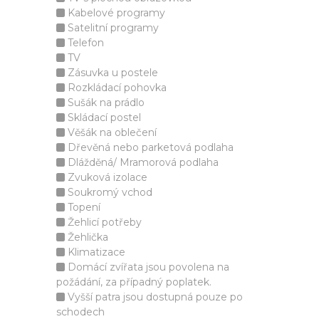
Kabelové programy
Satelitní programy
Telefon
TV
Zásuvka u postele
Rozkládací pohovka
Sušák na prádlo
Skládací postel
Věšák na oblečení
Dřevěná nebo parketová podlaha
Dlážděná/ Mramorová podlaha
Zvuková izolace
Soukromý vchod
Topení
Žehlicí potřeby
Žehlička
Klimatizace
Domácí zvířata jsou povolena na
požádání, za případný poplatek.
Vyšší patra jsou dostupná pouze po
schodech