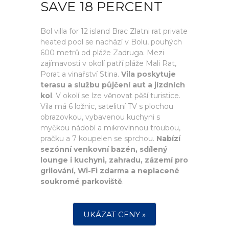
SAVE 18 PERCENT
Bol villa for 12 island Brac Zlatni rat private
heated pool se nachází v Bolu, pouhých
600 metrů od pláže Zadruga. Mezi
zajímavosti v okolí patří pláže Mali Rat,
Porat a vinařství Stina.
Vila poskytuje
terasu a službu půjčení aut a jízdních
kol
. V okolí se lze věnovat pěší turistice.
Vila má 6 ložnic, satelitní TV s plochou
obrazovkou, vybavenou kuchyni s
myčkou nádobí a mikrovlnnou troubou,
pračku a 7 koupelen se sprchou.
Nabízí
sezónní venkovní bazén, sdílený
lounge i kuchyni, zahradu, zázemí pro
grilování, Wi-Fi zdarma a neplacené
soukromé parkoviště
.
UKÁZAT CENY »