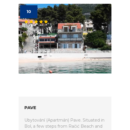
10
PAVE
Ubytování (Apartmán) Pave. Situated in
Bol, a few steps from Račić Beach and