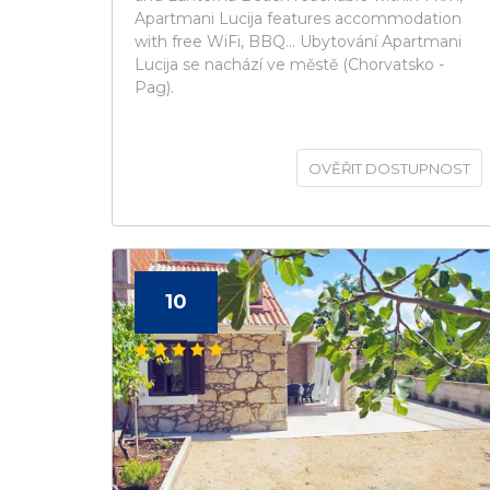
Apartmani Lucija features accommodation
with free WiFi, BBQ... Ubytování Apartmani
Lucija se nachází ve městě (Chorvatsko -
Pag).
OVĚŘIT DOSTUPNOST
10