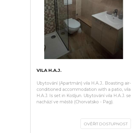
VILA H.A.J.
Ubytování (Apartmán) vila H.A.J.. Boasting air-
conditioned accommodation with a patio, vila
H.A.J. Is set in Košljun. Ubytování vila H.A.J. se
nachází ve městě (Chorvatsko - Pag).
OVĚŘIT DOSTUPNOST