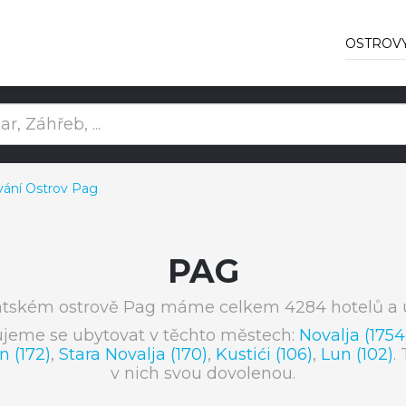
OSTROV
ání Ostrov Pag
PAG
atském ostrově Pag máme celkem 4284 hotelů a u
ujeme se ubytovat v těchto městech:
Novalja (1754
n (172)
,
Stara Novalja (170)
,
Kustići (106)
,
Lun (102)
.
v nich svou dovolenou.