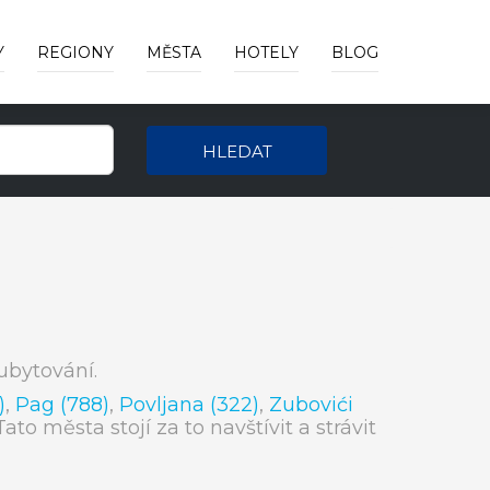
Y
REGIONY
MĚSTA
HOTELY
BLOG
HLEDAT
bytování.
)
,
Pag (788)
,
Povljana (322)
,
Zubovići
 Tato města stojí za to navštívit a strávit