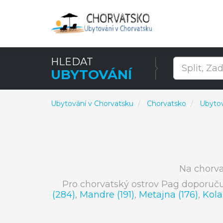
HLEDAT
UBYTOVÁNÍ
Ubytování v Chorvatsku
Chorvatsko
Ubytov
Na chorv
Pro chorvatský ostrov Pag doporuč
(284)
,
Mandre (191)
,
Metajna (176)
,
Kola