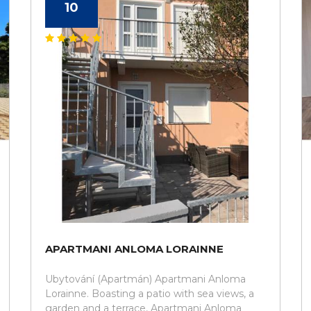
10
APARTMANI ANLOMA LORAINNE
Ubytování (Apartmán) Apartmani Anloma
Lorainne. Boasting a patio with sea views, a
garden and a terrace, Apartmani Anloma