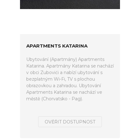
APARTMENTS KATARINA
Ubytování (Apartmány) Apartments
Katarina. Apartmány Katarina se nachází
v obci Zubovići a nabízí ubytování s
bezplatným Wi-Fi, TV s plochou
obrazovkou a zahradou. Ubytování
Apartments Katarina se nachází ve
městě (Chorvatsko - Pag).
OVĚŘIT DOSTUPNOST