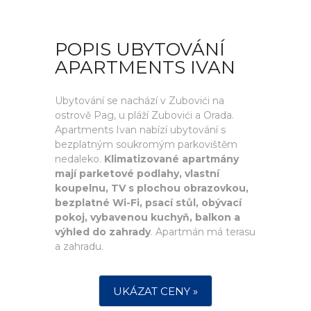
POPIS UBYTOVÁNÍ
APARTMENTS IVAN
Ubytování se nachází v Zubovići na
ostrově Pag, u pláží Zubovići a Orada.
Apartments Ivan nabízí ubytování s
bezplatným soukromým parkovištěm
nedaleko.
Klimatizované apartmány
mají parketové podlahy, vlastní
koupelnu, TV s plochou obrazovkou,
bezplatné Wi-Fi, psací stůl, obývací
pokoj, vybavenou kuchyň, balkon a
výhled do zahrady
. Apartmán má terasu
a zahradu.
UKÁZAT CENY »