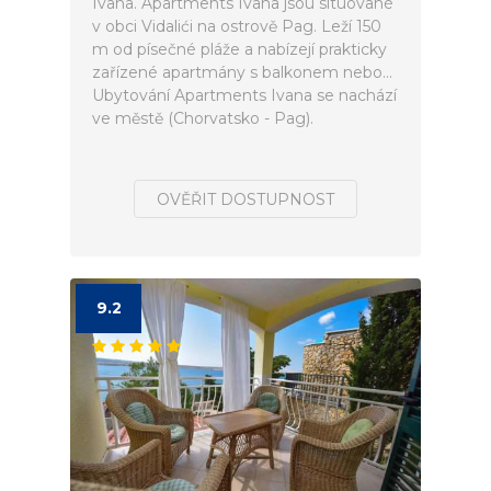
Ivana. Apartments Ivana jsou situované
v obci Vidalići na ostrově Pag. Leží 150
m od písečné pláže a nabízejí prakticky
zařízené apartmány s balkonem nebo...
Ubytování Apartments Ivana se nachází
ve městě (Chorvatsko - Pag).
OVĚŘIT DOSTUPNOST
9.2