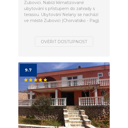
Zubovići. Nabízí klimatizované
ubytování s přístupem do zahrady s
terasou. Ubytování Nelany se nachází
ve městě Zubovići (Chorvatsko - Pag).
OVĚŘIT DOSTUPNOST
9.7