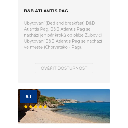
B&B ATLANTIS PAG
Ubytování (Bed and breakfast) B&B
Atlantis Pag. B&B Atlantis Pag se
nachází jen pár kroků od pláže Zubovići.
Ubytování B&B Atlantis Pag se nachází
ve městě (Chorvatsko - Pag).
OVĚŘIT DOSTUPNOST
9.1