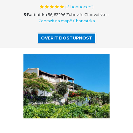
(
7
hodnocení)
Barbatska 56, 53296 Zubovići, Chorvatsko
-
Zobrazit na mapě Chorvatska
OVĚŘIT DOSTUPNOST