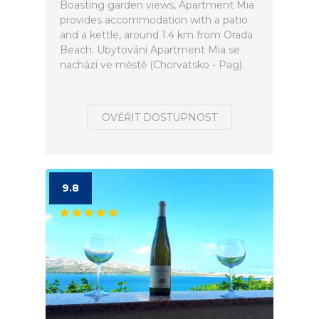
Boasting garden views, Apartment Mia
provides accommodation with a patio
and a kettle, around 1.4 km from Orada
Beach. Ubytování Apartment Mia se
nachází ve městě (Chorvatsko - Pag).
OVĚŘIT DOSTUPNOST
9.8