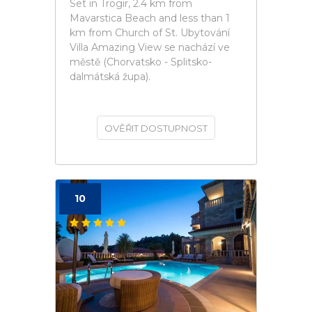
Set in Trogir, 2.4 km from
Mavarstica Beach and less than 1
km from Church of St. Ubytování
Villa Amazing View se nachází ve
městě (Chorvatsko - Splitsko-
dalmátská župa).
OVĚŘIT DOSTUPNOST
10