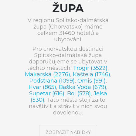
ŽUPA
V regionu Splitsko-dalmátská
župa (Chorvatsko) máme
celkem 31460 hotelů a
ubytování.
Pro chorvatskou destinaci
Splitsko-dalmátská župa
doporučujeme se ubytovat v
těchto městech:
Trogir (3522)
,
Makarská (2276)
,
Kaštela (1746)
,
Podstrana (1099)
,
Omiš (991)
,
Hvar (865)
,
Baška Voda (679)
,
Supetar (616)
,
Bol (578)
,
Jelsa
(530)
. Tato města stojí za to
navštívit a strávit v nich svou
dovolenou.
ZOBRAZIT NABÍDKY