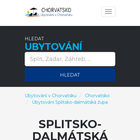
Toggle
navigation
HLEDAT
UBYTOVÁNÍ
HLEDAT
Ubytování v Chorvatsku
Chorvatsko
Ubytování Splitsko-dalmátská župa
SPLITSKO-
DALMÁTSKÁ