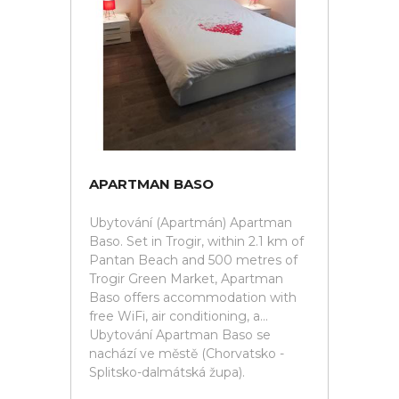
APARTMAN BASO
Ubytování (Apartmán) Apartman
Baso. Set in Trogir, within 2.1 km of
Pantan Beach and 500 metres of
Trogir Green Market, Apartman
Baso offers accommodation with
free WiFi, air conditioning, a...
Ubytování Apartman Baso se
nachází ve městě (Chorvatsko -
Splitsko-dalmátská župa).