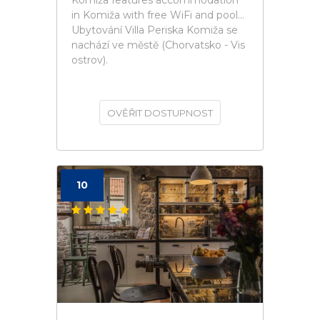
Komiža features accommodation
in Komiža with free WiFi and pool...
Ubytování Villa Periska Komiža se
nachází ve městě (Chorvatsko - Vis
ostrov).
OVĚŘIT DOSTUPNOST
10