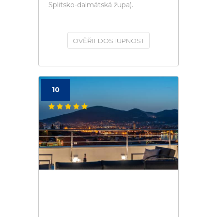
Splitsko-dalmátská župa).
OVĚŘIT DOSTUPNOST
10