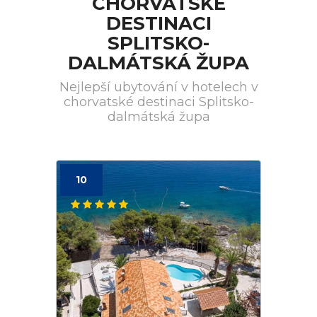
CHORVATSKÉ
DESTINACI
SPLITSKO-
DALMÁTSKÁ ŽUPA
Nejlepší ubytování v hotelech v
chorvatské destinaci Splitsko-
dalmátská župa
10