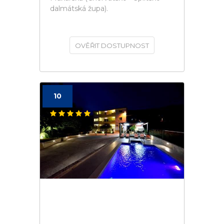
dalmátská župa).
OVĚŘIT DOSTUPNOST
10