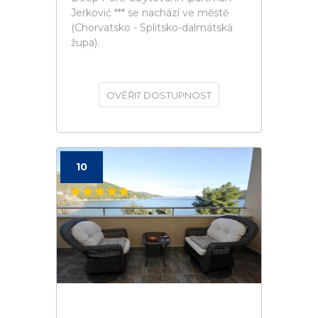
Jerković *** se nachází ve městě
(Chorvatsko - Splitsko-dalmátská
župa).
OVĚŘIT DOSTUPNOST
10