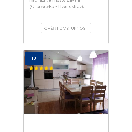
nachází ve městě Zavala
(Chorvatsko - Hvar ostrov).
OVĚŘIT DOSTUPNOST
10