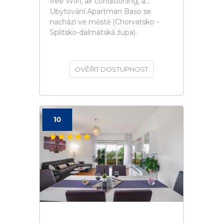
free WiFi, air conditioning, a...
Ubytování Apartman Baso se
nachází ve městě (Chorvatsko -
Splitsko-dalmátská župa).
OVĚŘIT DOSTUPNOST
10