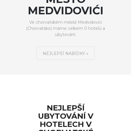
MEDVIDOVIĆI
Ve chorvatském městě Medvidovići
(Chorvatsko) máme celkem 0 hotelů a
ubytování.
NEJLEPŠÍ NABÍDKY »
NEJLEPŠÍ
UBYTOVÁNÍ V
HOTELECH V