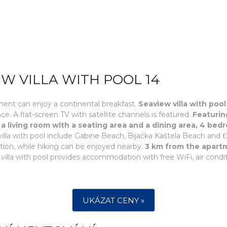
EW VILLA WITH POOL 14
rtment can enjoy a continental breakfast.
Seaview villa with pool
race. A flat-screen TV with satellite channels is featured.
Featurin
 a living room with a seating area and a dining area, 4 be
 villa with pool include Gabine Beach, Bijačka Kaštela Beach and 
tion, while hiking can be enjoyed nearby.
3 km from the apartm
 villa with pool provides accommodation with free WiFi, air condi
UKÁZAT CENY »