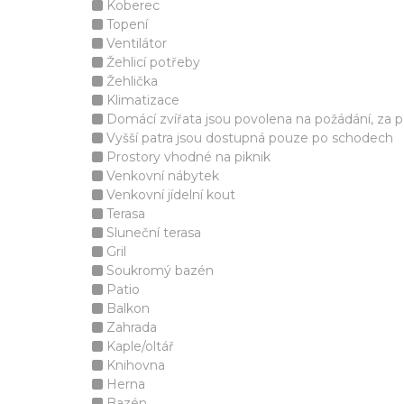
Koberec
Topení
Ventilátor
Žehlicí potřeby
Žehlička
Klimatizace
Domácí zvířata jsou povolena na požádání, za p
Vyšší patra jsou dostupná pouze po schodech
Prostory vhodné na piknik
Venkovní nábytek
Venkovní jídelní kout
Terasa
Sluneční terasa
Gril
Soukromý bazén
Patio
Balkon
Zahrada
Kaple/oltář
Knihovna
Herna
Bazén