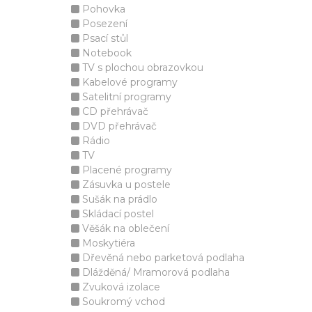
Pohovka
Posezení
Psací stůl
Notebook
TV s plochou obrazovkou
Kabelové programy
Satelitní programy
CD přehrávač
DVD přehrávač
Rádio
TV
Placené programy
Zásuvka u postele
Sušák na prádlo
Skládací postel
Věšák na oblečení
Moskytiéra
Dřevěná nebo parketová podlaha
Dlážděná/ Mramorová podlaha
Zvuková izolace
Soukromý vchod