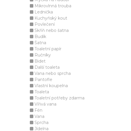
Mikrovlnná trouba
Lednička
Kuchyňský kout
Povlečení
Skříň nebo šatna
Budík
Šatna
Toaletní papír
Ručníky
Bidet
Další toaleta
Vana nebo sprcha
Pantofle
Vlastní koupelna
Toaleta
Toaletní potřeby zdarma
Vířivá vana
Fén
Vana
Sprcha
Jídelna