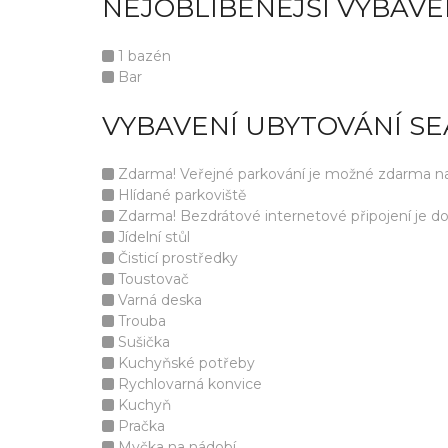
NEJOBLÍBENĚJŠÍ VYBAVE
1 bazén
Bar
VYBAVENÍ UBYTOVÁNÍ SE
Zdarma! Veřejné parkování je možné zdarma na 
Hlídané parkoviště
Zdarma! Bezdrátové internetové připojení je d
Jídelní stůl
Čisticí prostředky
Toustovač
Varná deska
Trouba
Sušička
Kuchyňské potřeby
Rychlovarná konvice
Kuchyň
Pračka
Myčka na nádobí