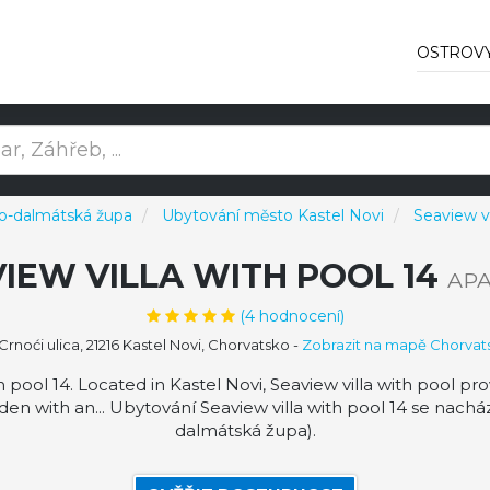
OSTROV
ko-dalmátská župa
Ubytování město Kastel Novi
Seaview vi
IEW VILLA WITH POOL 14
AP
(
4
hodnocení)
 Crnoći ulica, 21216 Kastel Novi, Chorvatsko
-
Zobrazit na mapě Chorvat
 pool 14. Located in Kastel Novi, Seaview villa with pool pr
den with an... Ubytování Seaview villa with pool 14 se nachá
dalmátská župa).