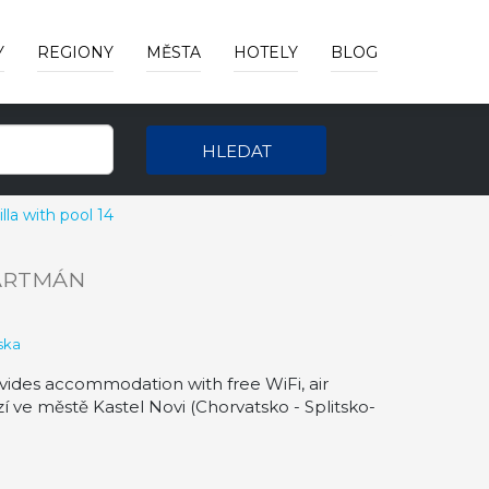
Y
REGIONY
MĚSTA
HOTELY
BLOG
HLEDAT
lla with pool 14
ARTMÁN
ska
ovides accommodation with free WiFi, air
zí ve městě Kastel Novi (Chorvatsko - Splitsko-