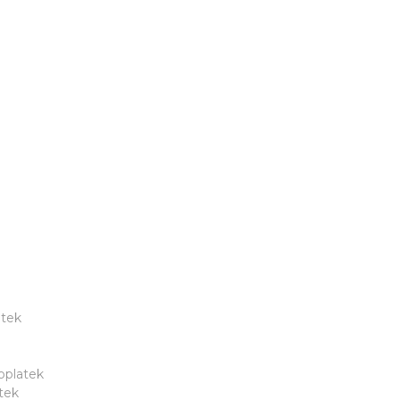
atek
oplatek
tek