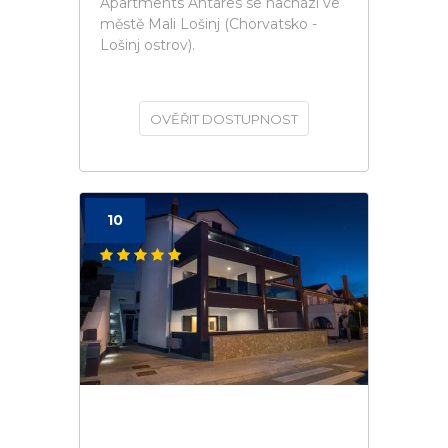
Apartments Antares se nachází ve
městě Mali Lošinj (Chorvatsko -
Lošinj ostrov).
OVĚŘIT DOSTUPNOST
10