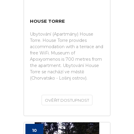
HOUSE TORRE
Ubytování (Apartmány) House
Torre. House Torre provides
accommodation with a terrace and
free WiFi. Museum of
Apoxyomenos is 700 metres from
the apartment. Ubytování House
Torre se nachází ve městě
(Chorvatsko - Lošinj ostrov).
OVĚŘIT DOSTUPNOST
10