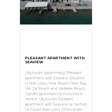
PLEASANT APARTMENT WITH
SEAVIEW
Ubytování (Apartmány) Pleasant
apartment with Seaview. Situated
in Mali Lošinj, near Beach Cikat Bay,
Veli Zal Beach and Valdarke Beach,
Ugodni apartmani na moru has a
terrace. Ubytování Pleasant
apartment with Seaview se nachází
ve městě Mali Lošinj (Chorvatsko -