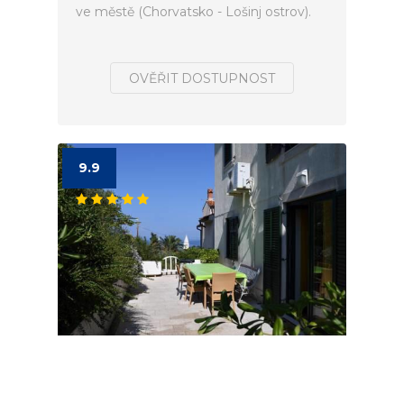
ve městě (Chorvatsko - Lošinj ostrov).
OVĚŘIT DOSTUPNOST
9.9