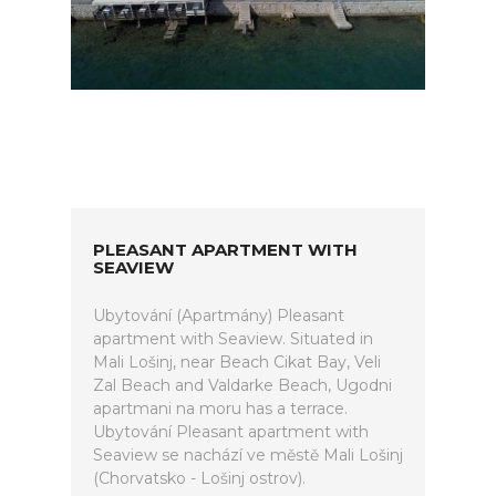
PLEASANT APARTMENT WITH
SEAVIEW
Ubytování (Apartmány) Pleasant
apartment with Seaview. Situated in
Mali Lošinj, near Beach Cikat Bay, Veli
Zal Beach and Valdarke Beach, Ugodni
apartmani na moru has a terrace.
Ubytování Pleasant apartment with
Seaview se nachází ve městě Mali Lošinj
(Chorvatsko - Lošinj ostrov).