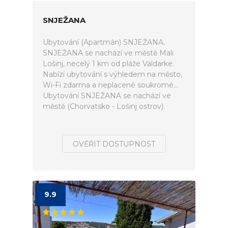
SNJEŽANA
Ubytování (Apartmán) SNJEŽANA.
SNJEŽANA se nachází ve městě Mali
Lošinj, necelý 1 km od pláže Valdarke.
Nabízí ubytování s výhledem na město,
Wi-Fi zdarma a neplacené soukromé...
Ubytování SNJEŽANA se nachází ve
městě (Chorvatsko - Lošinj ostrov).
OVĚŘIT DOSTUPNOST
9.9