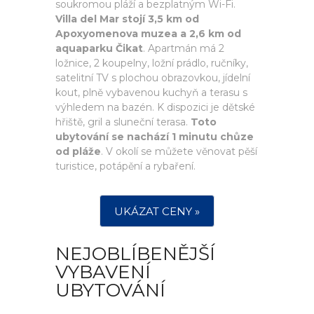
soukromou pláží a bezplatným Wi-Fi.
Villa del Mar stojí 3,5 km od
Apoxyomenova muzea a 2,6 km od
aquaparku Čikat
. Apartmán má 2
ložnice, 2 koupelny, ložní prádlo, ručníky,
satelitní TV s plochou obrazovkou, jídelní
kout, plně vybavenou kuchyň a terasu s
výhledem na bazén. K dispozici je dětské
hřiště, gril a sluneční terasa.
Toto
ubytování se nachází 1 minutu chůze
od pláže
. V okolí se můžete věnovat pěší
turistice, potápění a rybaření.
UKÁZAT CENY »
NEJOBLÍBENĚJŠÍ
VYBAVENÍ
UBYTOVÁNÍ