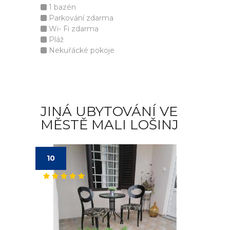
1 bazén
Parkování zdarma
Wi- Fi zdarma
Pláž
Nekuřácké pokoje
JINÁ UBYTOVÁNÍ VE
MĚSTĚ MALI LOŠINJ
10