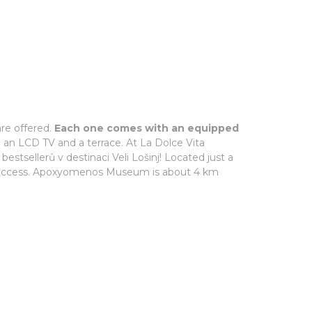
are offered.
Each one comes with an equipped
de an LCD TV and a terrace. At La Dolce Vita
 bestsellerů v destinaci Veli Lošinj! Located just a
iFi access. Apoxyomenos Museum is about 4 km