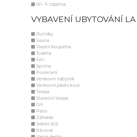
Wi- Fi zdarma
VYBAVENÍ UBYTOVÁNÍ LA
Ručníky
Sauna
Vlastní koupelna
Toaleta
Fén
Sprcha
Povlečení
Venkovní nábytek
Venkovní jídelní kout
Terasa
Sluneční terasa
Gril
Patio
Zahrada
Jídelní stůl
Kávovar
Varná deska