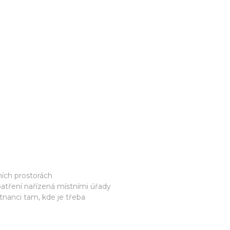
ních prostorách
atření nařízená místními úřady
nanci tam, kde je třeba