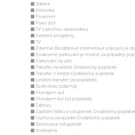
Jídelna
Pohovka
Posezení
Psací stůl
TV s plochou obrazovkou
Satelitní programy
TV
Zdarma! Bezdrátové internetové připojení je d
Soukromé parkování je možné za případný popla
Parkování na ulici
Transfer na letiště Dodatečný poplatek
Transfer z letiště Dodatečný poplatek
Letištní transfer (za poplatek)
Jízdní kola (zdarma)
Pronájem aut
Pronájem kol (za poplatek)
Faktury
Zajištění lístků a vstupenek Dodatečný poplate
Úschova zavazadel Dodatečný poplatek
Rezervace vstupenek
Směnárna