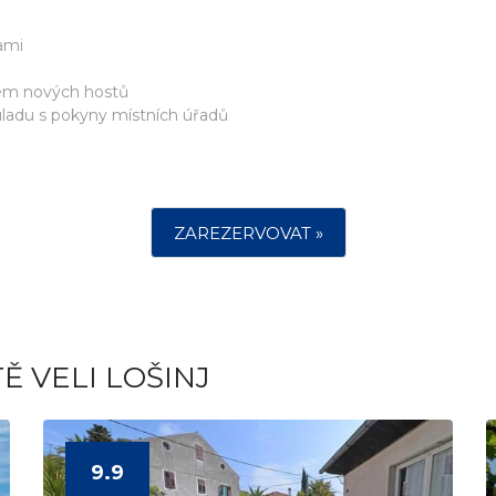
ami
dem nových hostů
ouladu s pokyny místních úřadů
ZAREZERVOVAT »
Ě VELI LOŠINJ
9.9