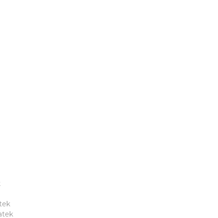
k
tek
atek