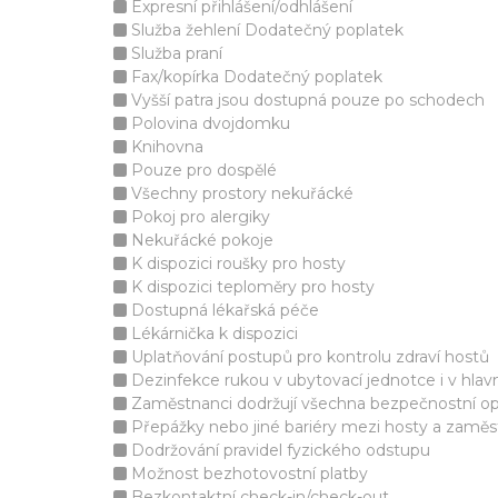
Expresní přihlášení/odhlášení
Služba žehlení Dodatečný poplatek
Služba praní
Fax/kopírka Dodatečný poplatek
Vyšší patra jsou dostupná pouze po schodech
Polovina dvojdomku
Knihovna
Pouze pro dospělé
Všechny prostory nekuřácké
Pokoj pro alergiky
Nekuřácké pokoje
K dispozici roušky pro hosty
K dispozici teploměry pro hosty
Dostupná lékařská péče
Lékárnička k dispozici
Uplatňování postupů pro kontrolu zdraví hostů
Dezinfekce rukou v ubytovací jednotce i v hlav
Zaměstnanci dodržují všechna bezpečnostní op
Přepážky nebo jiné bariéry mezi hosty a zaměst
Dodržování pravidel fyzického odstupu
Možnost bezhotovostní platby
Bezkontaktní check-in/check-out