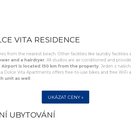
LCE VITA RESIDENCE
 from the nearest beach. Other facilities like laundry facilities 
ower and a hairdryer
. All studios are air-conditioned and provi
 Airport is located 150 km from the property
. Jeden z našich
, La Dolce Vita Apartments offers free-to-use bikes and free W
h unit as well
.
UKÁZAT CENY »
NÍ UBYTOVÁNÍ