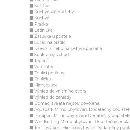
Sušička
Kuchyňské potřeby
Kuchyň
Pračka
Lednička
Zásuvka u postele
Sušák na prádlo
Dřevěná nebo parketová podlaha
Soukromý vchod
Topení
Ventilátor
Žehlicí potřeby
Žehlička
Klimatizace
Výhled do vnitřního dvora
Výhled do zahrady
Domácí zvířata nejsou povolena.
Aquapark Mimo ubytování Dodatečný poplate
Potápění Mimo ubytování Dodatečný poplatek
Windsurfing Mimo ubytování Dodatečný popla
Tenisový kurt Mimo ubytování Dodatečný popl