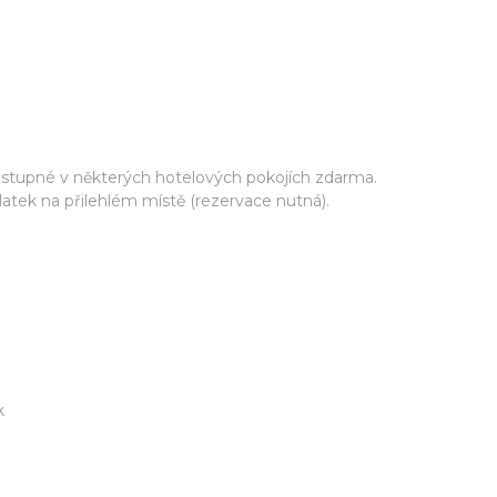
ostupné v některých hotelových pokojích zdarma.
tek na přilehlém místě (rezervace nutná).
k