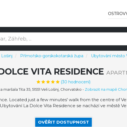
OSTROV
 Lošinj
Přímořsko-gorskokotarská župa
Ubytování město V
DOLCE VITA RESIDENCE
APART
(
30
hodnocení)
 maršala Tita 35, 51551 Veli Lošinj, Chorvatsko
-
Zobrazit na mapě Chor
. Located just a few minutes' walk from the centre of Veli
 Ubytování La Dolce Vita Residence se nachází ve městě Veli L
OVĚŘIT DOSTUPNOST