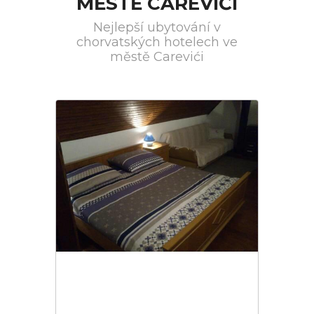
MĚSTĚ CAREVIĆI
Nejlepší ubytování v
chorvatských hotelech ve
městě Carevići