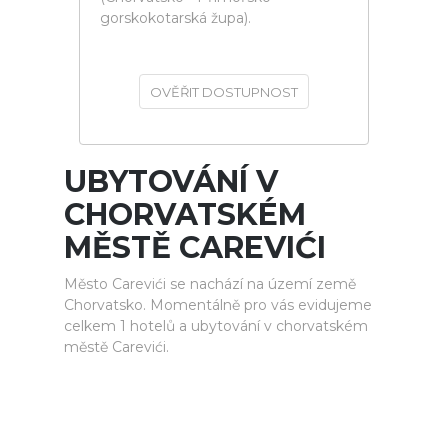
gorskokotarská župa).
OVĚŘIT DOSTUPNOST
UBYTOVÁNÍ V
CHORVATSKÉM
MĚSTĚ CAREVIĆI
Město Carevići se nachází na území země
Chorvatsko. Momentálně pro vás evidujeme
celkem 1 hotelů a ubytování v chorvatském
městě Carevići.