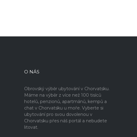
O NÁS
Obrovský výběr ubytování v Chorvatsku.
Máme na výběr z více než 100 tisíců
hotelů, penzionů, apartmánů, kempů a
chat v Chorvatsku u moře. Vyberte si
ubytování pro svou dovolenou v
Chorvatsku přes náš portál a nebudete
litovat.