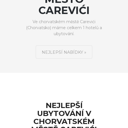
CAREVIĆI
Ve chorvatském městě Carevići
(Chorvatsko) máme celkem 1 hotelů a
ubytování.
NEJLEPŠÍ NABÍDKY »
NEJLEPŠÍ
UBYTOVÁNÍ V
CHORVATSKÉM