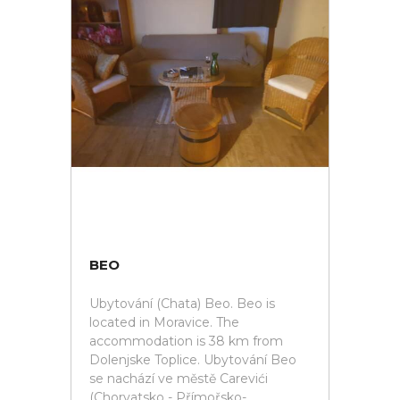
BEO
Ubytování (Chata) Beo. Beo is
located in Moravice. The
accommodation is 38 km from
Dolenjske Toplice. Ubytování Beo
se nachází ve městě Carevići
(Chorvatsko - Přímořsko-