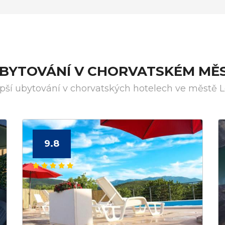
UBYTOVÁNÍ V CHORVATSKÉM MĚ
pší ubytování v chorvatských hotelech ve městě 
9.8