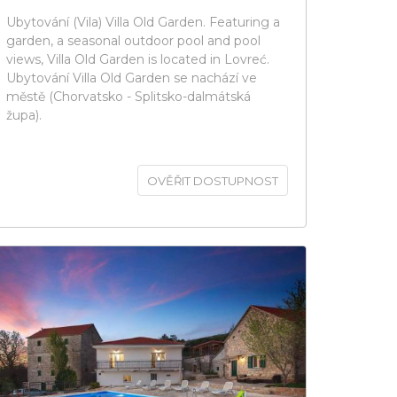
Ubytování (Vila) Villa Old Garden. Featuring a
garden, a seasonal outdoor pool and pool
views, Villa Old Garden is located in Lovreć.
Ubytování Villa Old Garden se nachází ve
městě (Chorvatsko - Splitsko-dalmátská
župa).
OVĚŘIT DOSTUPNOST