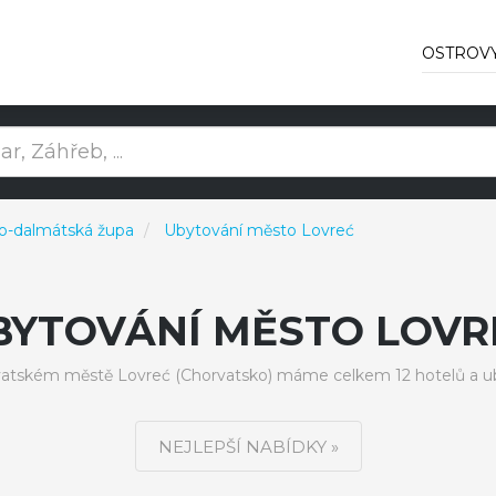
OSTROV
ko-dalmátská župa
Ubytování město Lovreć
BYTOVÁNÍ MĚSTO LOVR
vatském městě Lovreć (Chorvatsko) máme celkem 12 hotelů a ub
NEJLEPŠÍ NABÍDKY »