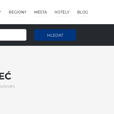
Y
REGIONY
MĚSTA
HOTELY
BLOG
HLEDAT
EĆ
ytování.