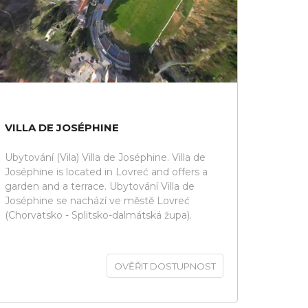
VILLA DE JOSÉPHINE
Ubytování (Vila) Villa de Joséphine. Villa de
Joséphine is located in Lovreć and offers a
garden and a terrace. Ubytování Villa de
Joséphine se nachází ve městě Lovreć
(Chorvatsko - Splitsko-dalmátská župa).
OVĚŘIT DOSTUPNOST