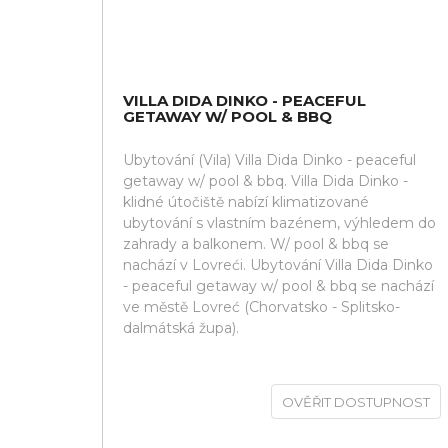
VILLA DIDA DINKO - PEACEFUL
GETAWAY W/ POOL & BBQ
Ubytování (Vila) Villa Dida Dinko - peaceful
getaway w/ pool & bbq. Villa Dida Dinko -
klidné útočiště nabízí klimatizované
ubytování s vlastním bazénem, výhledem do
zahrady a balkonem. W/ pool & bbq se
nachází v Lovreći. Ubytování Villa Dida Dinko
- peaceful getaway w/ pool & bbq se nachází
ve městě Lovreć (Chorvatsko - Splitsko-
dalmátská župa).
OVĚŘIT DOSTUPNOST