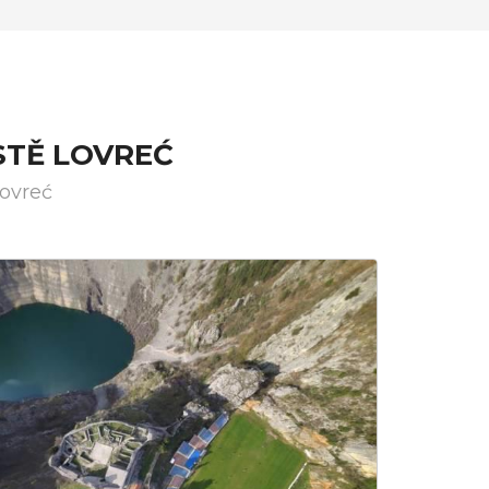
STĚ LOVREĆ
Lovreć