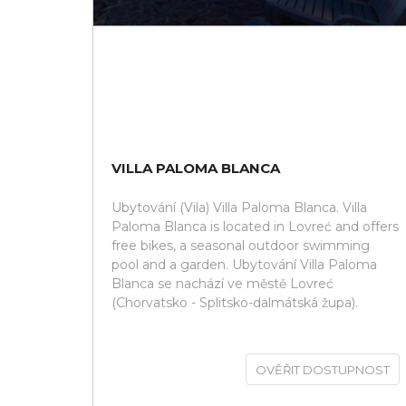
VILLA PALOMA BLANCA
Ubytování (Vila) Villa Paloma Blanca. Villa
Paloma Blanca is located in Lovreć and offers
free bikes, a seasonal outdoor swimming
pool and a garden. Ubytování Villa Paloma
Blanca se nachází ve městě Lovreć
(Chorvatsko - Splitsko-dalmátská župa).
OVĚŘIT DOSTUPNOST