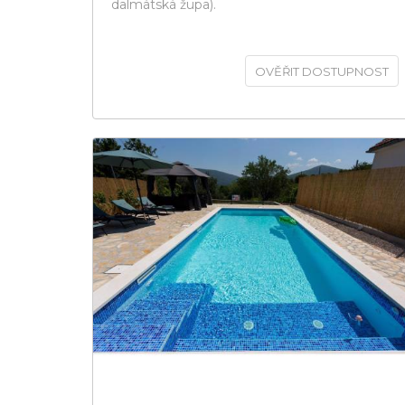
dalmátská župa).
OVĚŘIT DOSTUPNOST