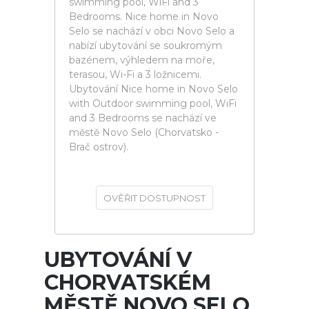
swimming pool, WiFi and 3
Bedrooms. Nice home in Novo
Selo se nachází v obci Novo Selo a
nabízí ubytování se soukromým
bazénem, výhledem na moře,
terasou, Wi-Fi a 3 ložnicemi.
Ubytování Nice home in Novo Selo
with Outdoor swimming pool, WiFi
and 3 Bedrooms se nachází ve
městě Novo Selo (Chorvatsko -
Brač ostrov).
OVĚŘIT DOSTUPNOST
UBYTOVÁNÍ V
CHORVATSKÉM
MĚSTĚ NOVO SELO