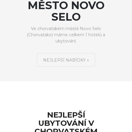
MĚSTO NOVO
SELO
Ve chorvatském městě Novo Selo
(Chorvatsko) máme celkem 1 hotelů a
ubytování.
NEJLEPŠÍ NABÍDKY »
NEJLEPŠÍ
UBYTOVÁNÍ V
CHORVATSKÉM