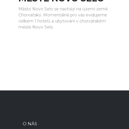
Město Novo Selo se nachází na území země
Chorvatsko. Momentálně pro vás evidujeme
celkem 1 hotelů a ubytování v chorvatském
městě Novo Selo.
O NÁS