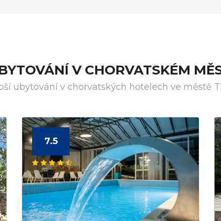
UBYTOVÁNÍ V CHORVATSKÉM MĚ
pší ubytování v chorvatských hotelech ve městě 
7.5