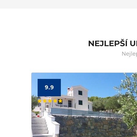
NEJLEPŠÍ 
Nejle
9.9