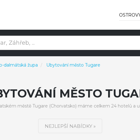
OSTROV
ko-dalmátská župa
Ubytování město Tugare
BYTOVÁNÍ MĚSTO TUGA
atském městě Tugare (Chorvatsko) máme celkem 24 hotelů a u
NEJLEPŠÍ NABÍDKY »