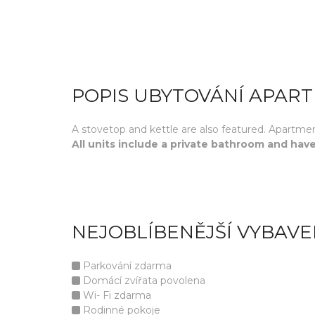
POPIS UBYTOVÁNÍ APART
A stovetop and kettle are also featured. Apartmen
All units include a private bathroom and have
NEJOBLÍBENĚJŠÍ VYBAVE
Parkování zdarma
Domácí zvířata povolena
Wi- Fi zdarma
Rodinné pokoje