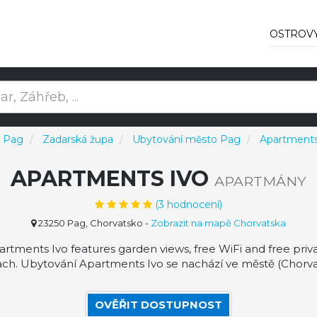
OSTROV
v Pag
Zadarská župa
Ubytování město Pag
Apartments
APARTMENTS IVO
APARTMÁNY
(
3
hodnocení)
23250 Pag, Chorvatsko
-
Zobrazit na mapě Chorvatska
tments Ivo features garden views, free WiFi and free priva
ch. Ubytování Apartments Ivo se nachází ve městě (Chorva
OVĚŘIT DOSTUPNOST