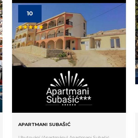
10
APARTMANI SUBAŠIĆ
Ubytování (Apartmány) Apartmani Subašić.