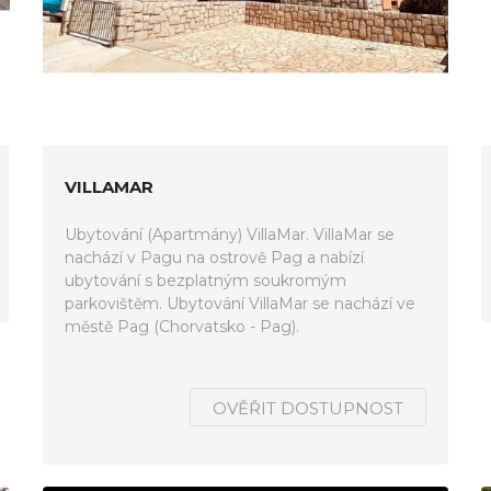
VILLAMAR
Ubytování (Apartmány) VillaMar. VillaMar se
nachází v Pagu na ostrově Pag a nabízí
ubytování s bezplatným soukromým
parkovištěm. Ubytování VillaMar se nachází ve
městě Pag (Chorvatsko - Pag).
OVĚŘIT DOSTUPNOST