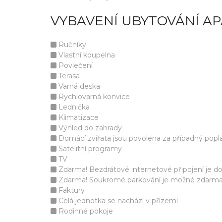
VYBAVENÍ UBYTOVÁNÍ A
Ručníky
Vlastní koupelna
Povlečení
Terasa
Varná deska
Rychlovarná konvice
Lednička
Klimatizace
Výhled do zahrady
Domácí zvířata jsou povolena za případný popla
Satelitní programy
TV
Zdarma! Bezdrátové internetové připojení je d
Zdarma! Soukromé parkování je možné zdarma v 
Faktury
Celá jednotka se nachází v přízemí
Rodinné pokoje