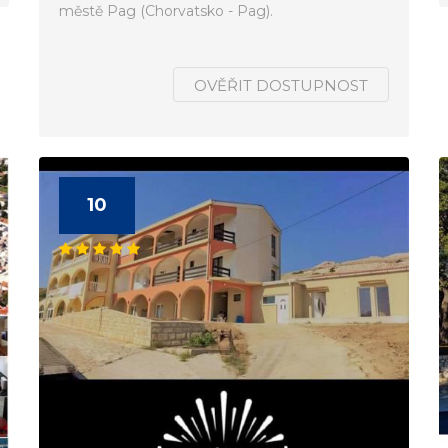
městě Pag (Chorvatsko - Pag).
OVĚŘIT DOSTUPNOST
10