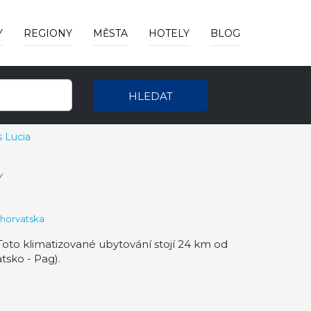
Y
REGIONY
MĚSTA
HOTELY
BLOG
HLEDAT
 Lucia
Y
Chorvatska
Toto klimatizované ubytování stojí 24 km od
tsko - Pag).