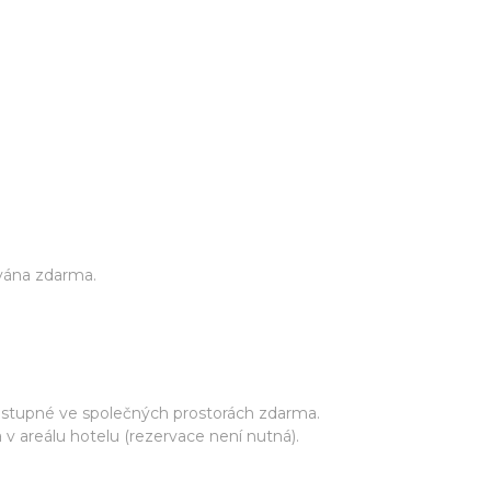
vána zdarma.
ostupné ve společných prostorách zdarma.
areálu hotelu (rezervace není nutná).