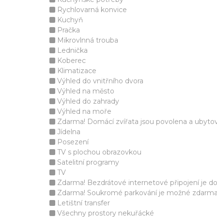
Rychlovarná konvice
Kuchyň
Pračka
Mikrovlnná trouba
Lednička
Koberec
Klimatizace
Výhled do vnitřního dvora
Výhled na město
Výhled do zahrady
Výhled na moře
Zdarma! Domácí zvířata jsou povolena a ubyto
Jídelna
Posezení
TV s plochou obrazovkou
Satelitní programy
TV
Zdarma! Bezdrátové internetové připojení je d
Zdarma! Soukromé parkování je možné zdarma v 
Letištní transfer
Všechny prostory nekuřácké