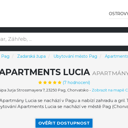
OSTROV
v Pag
Zadarská župa
Ubytování město Pag
Apartments
APARTMENTS LUCIA
APARTMÁN
(
7
hodnocení)
sipa Jurja Strossmayera 7, 23250 Pag, Chorvatsko
-
Zobrazit na mapě 
artmány Lucia se nachází v Pagu a nabízí zahradu a gril. 
ytování Apartments Lucia se nachází ve městě Pag (Chorva
OVĚŘIT DOSTUPNOST