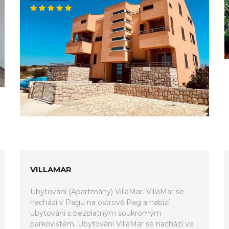
VILLAMAR
Ubytování (Apartmány) VillaMar. VillaMar se
nachází v Pagu na ostrově Pag a nabízí
ubytování s bezplatným soukromým
parkovištěm. Ubytování VillaMar se nachází ve