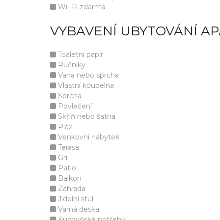
Wi- Fi zdarma
VYBAVENÍ UBYTOVÁNÍ A
Toaletní papír
Ručníky
Vana nebo sprcha
Vlastní koupelna
Sprcha
Povlečení
Skříň nebo šatna
Pláž
Venkovní nábytek
Terasa
Gril
Patio
Balkon
Zahrada
Jídelní stůl
Varná deska
Kuchyňské potřeby