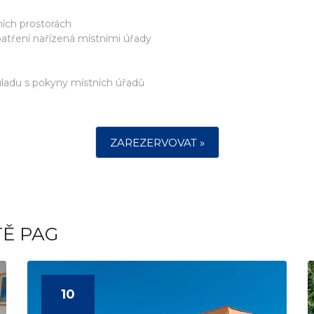
ních prostorách
atření nařízená místními úřady
ouladu s pokyny místních úřadů
ZAREZERVOVAT »
TĚ PAG
10