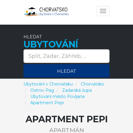
Toggle
navigation
HLEDAT
UBYTOVÁNÍ
HLEDAT
Ubytování v Chorvatsku
Chorvatsko
Ostrov Pag
Zadarská župa
Ubytování město Povljana
Apartment Pepi
APARTMENT PEPI
APARTMÁN