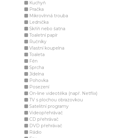
Kuchyň
Pračka
Mikrovlnná trouba
Lednička
Skříň nebo šatna
Toaletní papír
Ručníky
Vlastní koupelna
Toaleta
Fén
Sprcha
Jídelna
Pohovka
Posezení
On-line videotéka (např. Netflix)
TV s plochou obrazovkou
Satelitní programy
Videopřehrávač
CD přehrávač
DVD přehrávač
Rádio