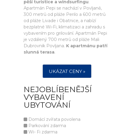
pěší turistice a windsurfingu
.
Apartmán Pepi se nachází v Povljaně,
300 metrů od pláže Perilo a 600 metrů
od pláže Livade i Obatnice, a nabízí
bezplatné Wi-Fi, klimatizaci a zahradu s
vybavením pro grilování. Apartmán Pepi
je vzdálený 700 metrů od pláže Mali
Dubrovnik Povljana.
K apartmánu patří
slunná terasa
.
UKÁZAT CENY »
NEJOBLÍBENĚJŠÍ
VYBAVENÍ
UBYTOVÁNÍ
Domácí zvířata povolena
Parkování zdarma
Wi- Fi zdarma