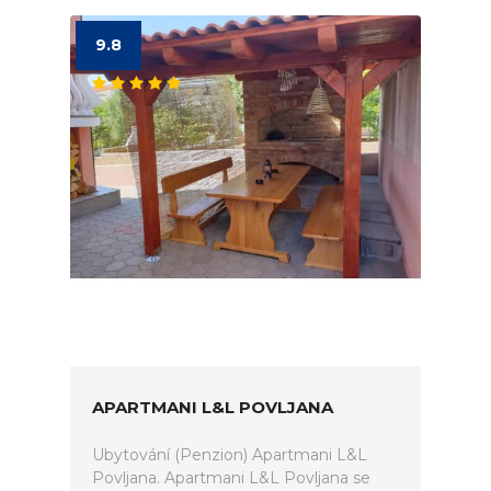
9.8
APARTMANI L&L POVLJANA
Ubytování (Penzion) Apartmani L&L
Povljana. Apartmani L&L Povljana se