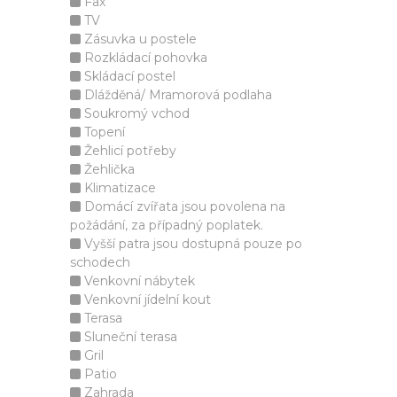
Fax
TV
Zásuvka u postele
Rozkládací pohovka
Skládací postel
Dlážděná/ Mramorová podlaha
Soukromý vchod
Topení
Žehlicí potřeby
Žehlička
Klimatizace
Domácí zvířata jsou povolena na
požádání, za případný poplatek.
Vyšší patra jsou dostupná pouze po
schodech
Venkovní nábytek
Venkovní jídelní kout
Terasa
Sluneční terasa
Gril
Patio
Zahrada