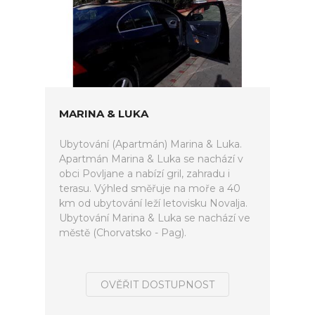
MARINA & LUKA
Ubytování (Apartmán) Marina & Luka.
Apartmán Marina & Luka se nachází v
obci Povljane a nabízí gril, zahradu i
terasu. Výhled směřuje na moře a 40
km od ubytování leží letovisku Novalja.
Ubytování Marina & Luka se nachází ve
městě (Chorvatsko - Pag).
OVĚŘIT DOSTUPNOST