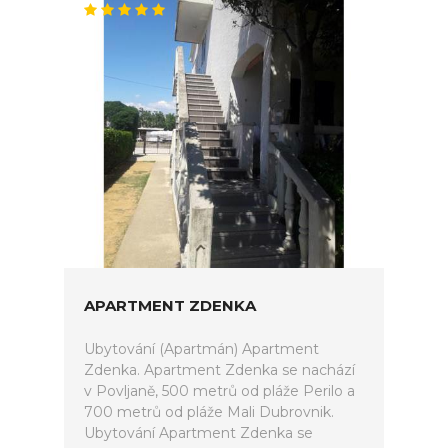
APARTMENT ZDENKA
Ubytování (Apartmán) Apartment
Zdenka. Apartment Zdenka se nachází
v Povljaně, 500 metrů od pláže Perilo a
700 metrů od pláže Mali Dubrovnik.
Ubytování Apartment Zdenka se