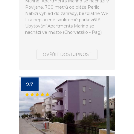
Marino. Apartments Marino se nachází v
Povljaně, 700 metrů od pláže Perilo.
Nabízí výhled do zahrady, bezplatné Wi-
Fi a neplacené soukromé parkoviště.
Ubytování Apartments Marino se
nachází ve městě (Chorvatsko - Pag).
OVĚŘIT DOSTUPNOST
9.7