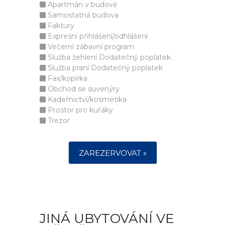
Apartmán v budově
Samostatná budova
Faktury
Expresní přihlášení/odhlášení
Večerní zábavní program
Služba žehlení Dodatečný poplatek
Služba praní Dodatečný poplatek
Fax/kopírka
Obchod se suvenýry
Kadeřnictví/kosmetika
Prostor pro kuřáky
Trezor
ZAREZERVOVAT »
JINÁ UBYTOVÁNÍ VE