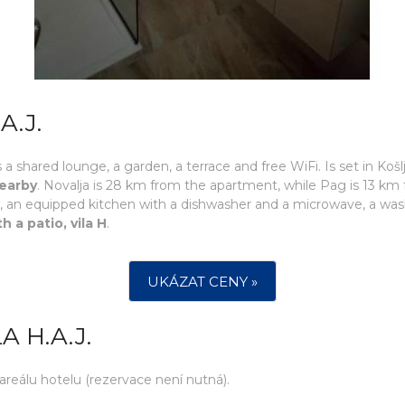
A.J.
a shared lounge, a garden, a terrace and free WiFi. Is set in Košl
nearby
. Novalja is 28 km from the apartment, while Pag is 13 km
ls, an equipped kitchen with a dishwasher and a microwave, a wa
 a patio, vila H
.
UKÁZAT CENY »
 H.A.J.
eálu hotelu (rezervace není nutná).