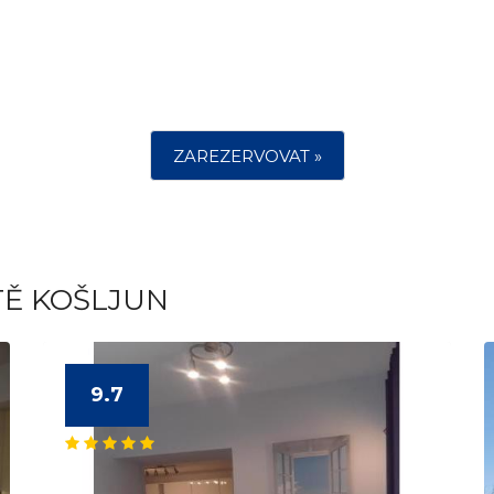
ZAREZERVOVAT »
TĚ KOŠLJUN
9.7