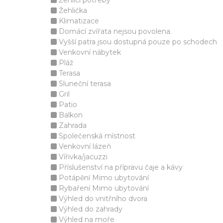
Žehlicí potřeby
Žehlička
Klimatizace
Domácí zvířata nejsou povolena.
Vyšší patra jsou dostupná pouze po schodech
Venkovní nábytek
Pláž
Terasa
Sluneční terasa
Gril
Patio
Balkon
Zahrada
Společenská místnost
Venkovní lázeň
Vířivka/jacuzzi
Příslušenství na přípravu čaje a kávy
Potápění Mimo ubytování
Rybaření Mimo ubytování
Výhled do vnitřního dvora
Výhled do zahrady
Výhled na moře