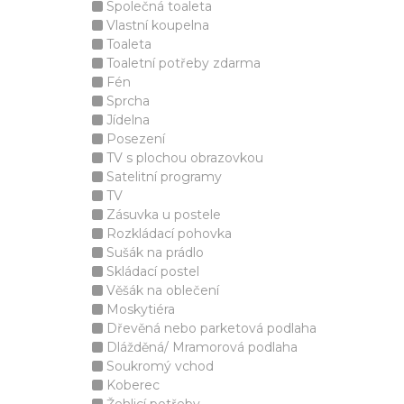
Společná toaleta
Vlastní koupelna
Toaleta
Toaletní potřeby zdarma
Fén
Sprcha
Jídelna
Posezení
TV s plochou obrazovkou
Satelitní programy
TV
Zásuvka u postele
Rozkládací pohovka
Sušák na prádlo
Skládací postel
Věšák na oblečení
Moskytiéra
Dřevěná nebo parketová podlaha
Dlážděná/ Mramorová podlaha
Soukromý vchod
Koberec