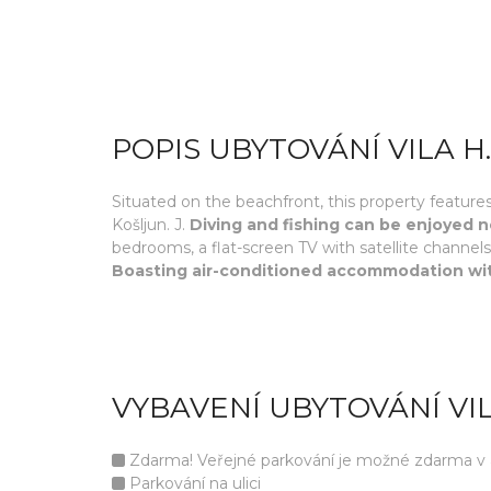
POPIS UBYTOVÁNÍ VILA H.
Situated on the beachfront, this property features 
Košljun. J.
Diving and fishing can be enjoyed 
bedrooms, a flat-screen TV with satellite channe
Boasting air-conditioned accommodation with
VYBAVENÍ UBYTOVÁNÍ VILA
Zdarma! Veřejné parkování je možné zdarma v ar
Parkování na ulici