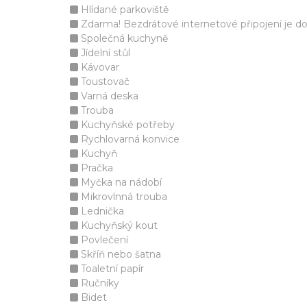
Hlídané parkoviště
Zdarma! Bezdrátové internetové připojení je d
Společná kuchyně
Jídelní stůl
Kávovar
Toustovač
Varná deska
Trouba
Kuchyňské potřeby
Rychlovarná konvice
Kuchyň
Pračka
Myčka na nádobí
Mikrovlnná trouba
Lednička
Kuchyňský kout
Povlečení
Skříň nebo šatna
Toaletní papír
Ručníky
Bidet