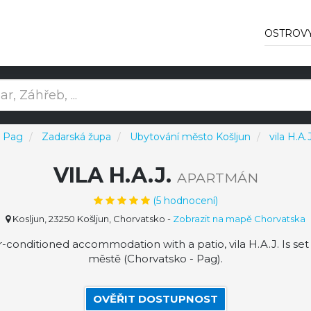
OSTROV
v Pag
Zadarská župa
Ubytování město Košljun
vila H.A.J
VILA H.A.J.
APARTMÁN
(
5
hodnocení)
Kosljun, 23250 Košljun, Chorvatsko
-
Zobrazit na mapě Chorvatska
-conditioned accommodation with a patio, vila H.A.J. Is set 
městě (Chorvatsko - Pag).
OVĚŘIT DOSTUPNOST