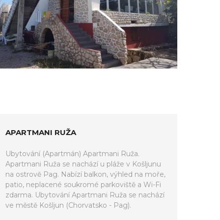
APARTMANI RUŽA
Ubytování (Apartmán) Apartmani Ruža.
Apartmani Ruža se nachází u pláže v Košljunu
na ostrově Pag. Nabízí balkon, výhled na moře,
patio, neplacené soukromé parkoviště a Wi-Fi
zdarma. Ubytování Apartmani Ruža se nachází
ve městě Košljun (Chorvatsko - Pag).