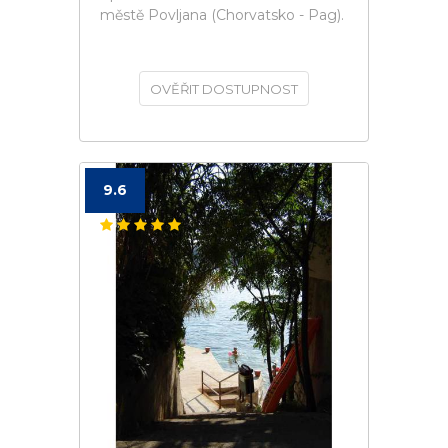
městě Povljana (Chorvatsko - Pag).
OVĚŘIT DOSTUPNOST
9.6