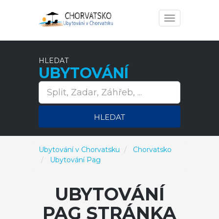
Toggle
navigation
HLEDAT
UBYTOVÁNÍ
HLEDAT
Ubytování v Chorvatsku
Chorvatsko
Ubytování Pag
UBYTOVÁNÍ
PAG STRÁNKA