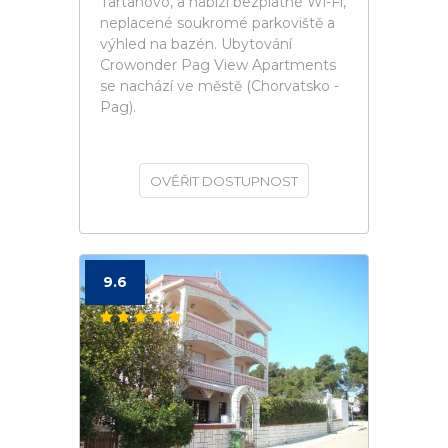
Tartanovo, a nabízí bezplatné Wi-Fi,
neplacené soukromé parkoviště a
výhled na bazén. Ubytování
Crowonder Pag View Apartments
se nachází ve městě (Chorvatsko -
Pag).
OVĚŘIT DOSTUPNOST
9.6