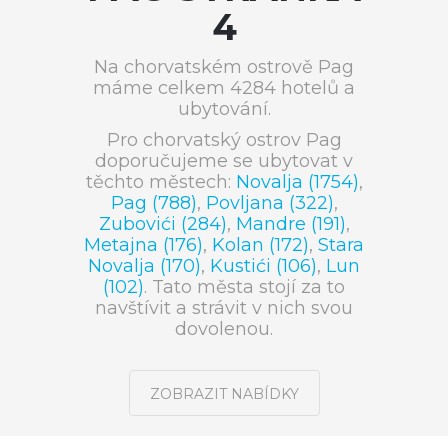
4
Na chorvatském ostrově Pag
máme celkem 4284 hotelů a
ubytování.
Pro chorvatský ostrov Pag
doporučujeme se ubytovat v
těchto městech:
Novalja (1754)
,
Pag (788)
,
Povljana (322)
,
Zubovići (284)
,
Mandre (191)
,
Metajna (176)
,
Kolan (172)
,
Stara
Novalja (170)
,
Kustići (106)
,
Lun
(102)
. Tato města stojí za to
navštívit a strávit v nich svou
dovolenou.
ZOBRAZIT NABÍDKY