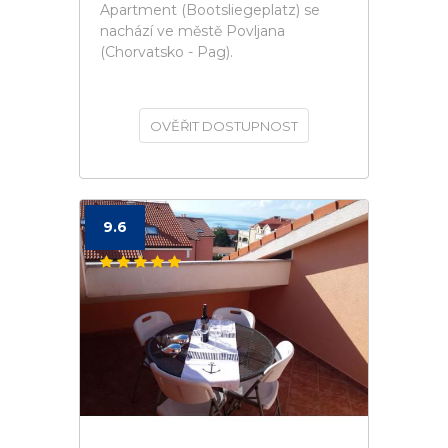
Apartment (Bootsliegeplatz) se
nachází ve městě Povljana
(Chorvatsko - Pag).
OVĚŘIT DOSTUPNOST
9.6