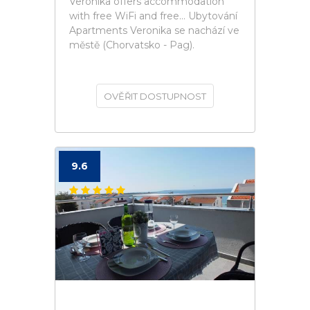
Veronika offers accommodation
with free WiFi and free... Ubytování
Apartments Veronika se nachází ve
městě (Chorvatsko - Pag).
OVĚŘIT DOSTUPNOST
9.6