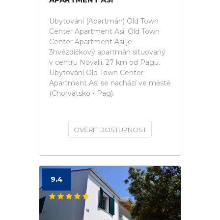
Ubytování (Apartmán) Old Town
Center Apartment Asi. Old Town
Center Apartment Asi je
3hvězdičkový apartmán situovaný
v centru Novalji, 27 km od Pagu.
Ubytování Old Town Center
Apartment Asi se nachází ve městě
(Chorvatsko - Pag).
OVĚŘIT DOSTUPNOST
9.4