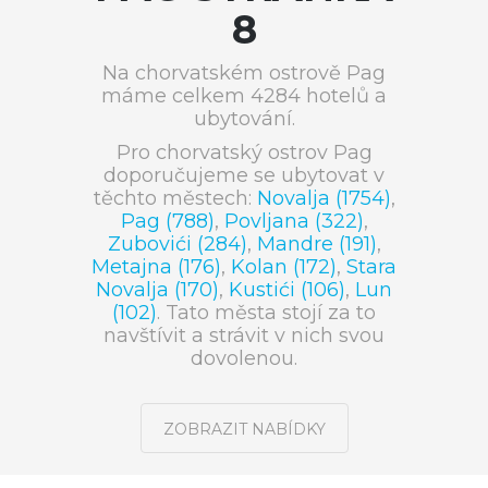
8
Na chorvatském ostrově Pag
máme celkem 4284 hotelů a
ubytování.
Pro chorvatský ostrov Pag
doporučujeme se ubytovat v
těchto městech:
Novalja (1754)
,
Pag (788)
,
Povljana (322)
,
Zubovići (284)
,
Mandre (191)
,
Metajna (176)
,
Kolan (172)
,
Stara
Novalja (170)
,
Kustići (106)
,
Lun
(102)
. Tato města stojí za to
navštívit a strávit v nich svou
dovolenou.
ZOBRAZIT NABÍDKY