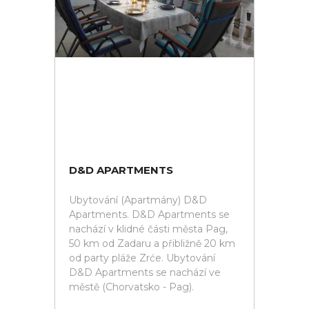
D&D APARTMENTS
Ubytování (Apartmány) D&D
Apartments. D&D Apartments se
nachází v klidné části města Pag,
50 km od Zadaru a přibližně 20 km
od party pláže Zrće. Ubytování
D&D Apartments se nachází ve
městě (Chorvatsko - Pag).