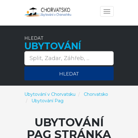
Toggle
navigation
HLEDAT
UBYTOVÁNÍ
HLEDAT
Ubytování v Chorvatsku
Chorvatsko
Ubytování Pag
UBYTOVÁNÍ
PAG STRÁNKA