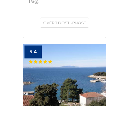
Pag).
OVĚŘIT DOSTUPNOST
9.4