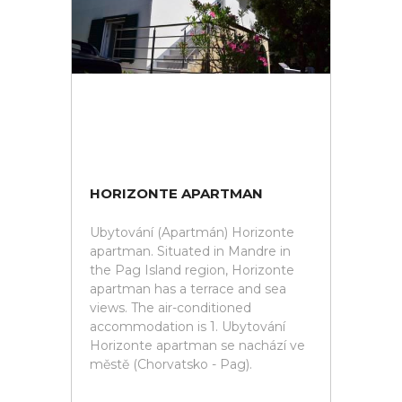
HORIZONTE APARTMAN
Ubytování (Apartmán) Horizonte
apartman. Situated in Mandre in
the Pag Island region, Horizonte
apartman has a terrace and sea
views. The air-conditioned
accommodation is 1. Ubytování
Horizonte apartman se nachází ve
městě (Chorvatsko - Pag).