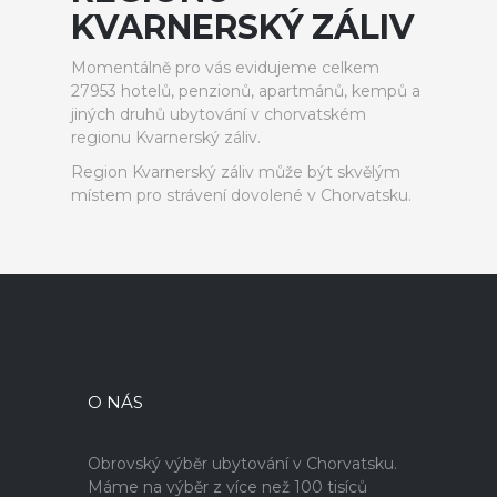
KVARNERSKÝ ZÁLIV
Momentálně pro vás evidujeme celkem
27953 hotelů, penzionů, apartmánů, kempů a
jiných druhů ubytování v chorvatském
regionu Kvarnerský záliv.
Region Kvarnerský záliv může být skvělým
místem pro strávení dovolené v Chorvatsku.
O NÁS
Obrovský výběr ubytování v Chorvatsku.
Máme na výběr z více než 100 tisíců