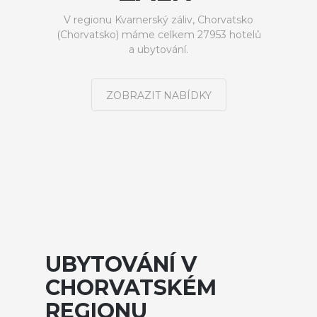
V regionu Kvarnerský záliv, Chorvatsko
(Chorvatsko) máme celkem 27953 hotelů
a ubytování.
ZOBRAZIT NABÍDKY
UBYTOVÁNÍ V
CHORVATSKÉM
REGIONU