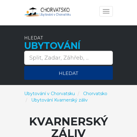
Toggle
navigation
HLEDAT
UBYTOVÁNÍ
HLEDAT
Ubytování v Chorvatsku
Chorvatsko
Ubytování Kvarnerský záliv
KVARNERSKÝ
ZÁLIV