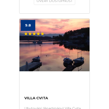
OVĚŘIT DOSTUPNOST
9.8
VILLA CVITA
Ubytování (Apartmány) Villa Cvita.