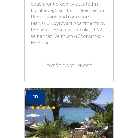
beachfront property situated in
Lumbarda, 5 km from Beaches on
Badija Island and 6 km from
Planjak... Ubytování Apartments by
the sea Lumbarda, Korcula - 9172
se nachází ve městě (Chorvatsko -
Korčula).
OVĚŘIT DOSTUPNOST
10