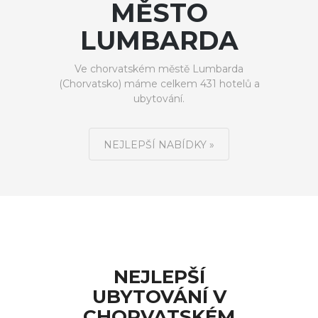
MĚSTO
LUMBARDA
Ve chorvatském městě Lumbarda
(Chorvatsko) máme celkem 431 hotelů a
ubytování.
NEJLEPŠÍ NABÍDKY »
NEJLEPŠÍ
UBYTOVÁNÍ V
CHORVATSKÉM