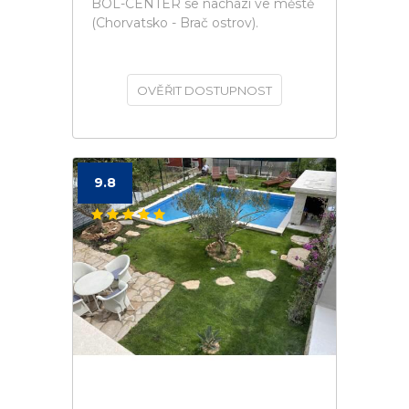
BOL-CENTER se nachází ve městě
(Chorvatsko - Brač ostrov).
OVĚŘIT DOSTUPNOST
9.8