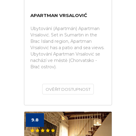
APARTMAN VRSALOVIĆ
Ubytování (Apartmán) Apartman
Vrsalović. Set in Sumartin in the
Brac Island region, Apartman
Vrsalović has a patio and sea views.
Ubytování Apartman Vrsalović se
nachází ve městě (Chorvatsko -
Brač ostrov).
OVĚŘIT DOSTUPNOST
9.8