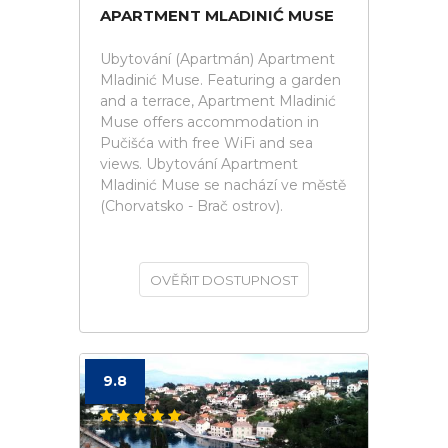
APARTMENT MLADINIĆ MUSE
Ubytování (Apartmán) Apartment
Mladinić Muse. Featuring a garden
and a terrace, Apartment Mladinić
Muse offers accommodation in
Pučišća with free WiFi and sea
views. Ubytování Apartment
Mladinić Muse se nachází ve městě
(Chorvatsko - Brač ostrov).
OVĚŘIT DOSTUPNOST
9.8