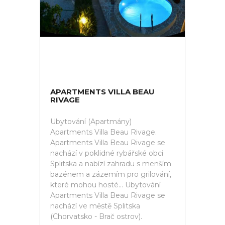
APARTMENTS VILLA BEAU
RIVAGE
Ubytování (Apartmány)
Apartments Villa Beau Rivage.
Apartments Villa Beau Rivage se
nachází v poklidné rybářské obci
Splitska a nabízí zahradu s menším
bazénem a zázemím pro grilování,
které mohou hosté... Ubytování
Apartments Villa Beau Rivage se
nachází ve městě Splitska
(Chorvatsko - Brač ostrov).