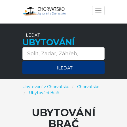
Toggle
navigation
HLEDAT
UBYTOVÁNÍ
HLEDAT
Ubytování v Chorvatsku
Chorvatsko
Ubytování Brač
UBYTOVÁNÍ
BRAČ