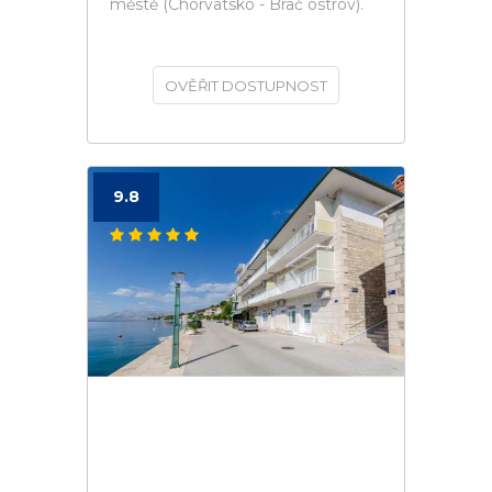
městě (Chorvatsko - Brač ostrov).
OVĚŘIT DOSTUPNOST
9.8