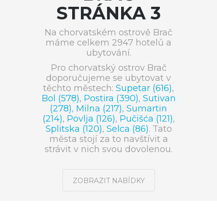
STRÁNKA 3
Na chorvatském ostrově Brač
máme celkem 2947 hotelů a
ubytování.
Pro chorvatský ostrov Brač
doporučujeme se ubytovat v
těchto městech:
Supetar (616)
,
Bol (578)
,
Postira (390)
,
Sutivan
(278)
,
Milna (217)
,
Sumartin
(214)
,
Povlja (126)
,
Pučišća (121)
,
Splitska (120)
,
Selca (86)
. Tato
města stojí za to navštívit a
strávit v nich svou dovolenou.
ZOBRAZIT NABÍDKY