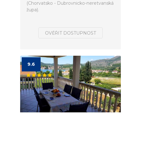
(Chorvatsko - Dubrovnicko-neretvanská
župa).
OVĚŘIT DOSTUPNOST
9.6