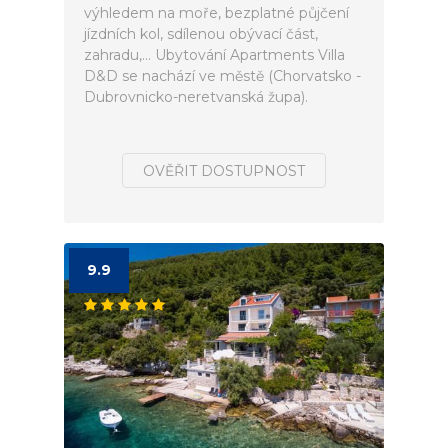
výhledem na moře, bezplatné půjčení
jízdních kol, sdílenou obývací část,
zahradu,... Ubytování Apartments Villa
D&D se nachází ve městě (Chorvatsko -
Dubrovnicko-neretvanská župa).
OVĚŘIT DOSTUPNOST
9.9