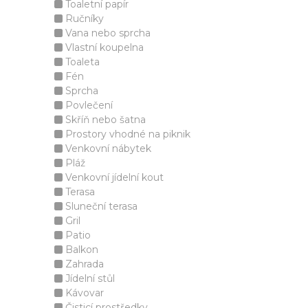
Toaletní papír
Ručníky
Vana nebo sprcha
Vlastní koupelna
Toaleta
Fén
Sprcha
Povlečení
Skříň nebo šatna
Prostory vhodné na piknik
Venkovní nábytek
Pláž
Venkovní jídelní kout
Terasa
Sluneční terasa
Gril
Patio
Balkon
Zahrada
Jídelní stůl
Kávovar
Čisticí prostředky