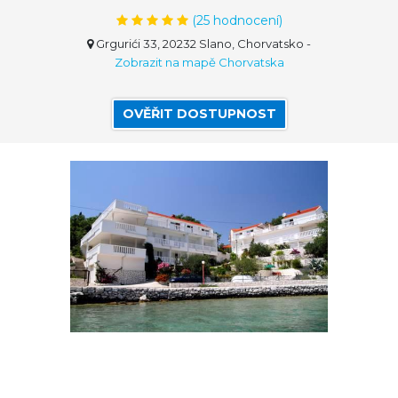
(
25
hodnocení)
Grgurići 33, 20232 Slano, Chorvatsko
-
Zobrazit na mapě Chorvatska
OVĚŘIT DOSTUPNOST