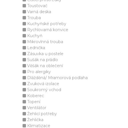
Toustovač
Varná deska
Trouba
Kuchyňské potřeby
Rychlovarná konvice
Kuchyň
Mikrovlnná trouba
Lednička
Zásuvka u postele
Sušák na prádlo
Věšák na oblečení
Pro alergiky
Dlážděná/ Mramorová podlaha
Zvuková izolace
Soukromý vchod
Koberec
Topení
Ventilátor
Žehlicí potřeby
Žehlička
Klimatizace