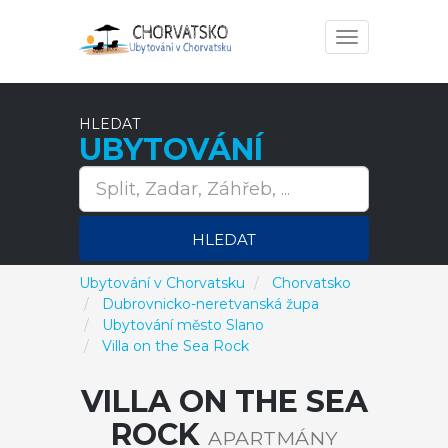
Toggle
navigation
HLEDAT
UBYTOVÁNÍ
HLEDAT
Ubytování v Chorvatsku
Chorvatsko
Dubrovnicko-neretvanská župa
Ubytování město Slano
Villa on the Sea Rock
VILLA ON THE SEA
ROCK
APARTMÁNY