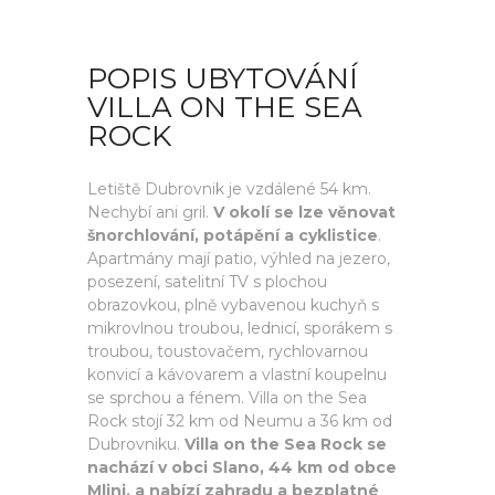
POPIS UBYTOVÁNÍ
VILLA ON THE SEA
ROCK
Letiště Dubrovnik je vzdálené 54 km.
Nechybí ani gril.
V okolí se lze věnovat
šnorchlování, potápění a cyklistice
.
Apartmány mají patio, výhled na jezero,
posezení, satelitní TV s plochou
obrazovkou, plně vybavenou kuchyň s
mikrovlnou troubou, lednicí, sporákem s
troubou, toustovačem, rychlovarnou
konvicí a kávovarem a vlastní koupelnu
se sprchou a fénem. Villa on the Sea
Rock stojí 32 km od Neumu a 36 km od
Dubrovniku.
Villa on the Sea Rock se
nachází v obci Slano, 44 km od obce
Mlini, a nabízí zahradu a bezplatné