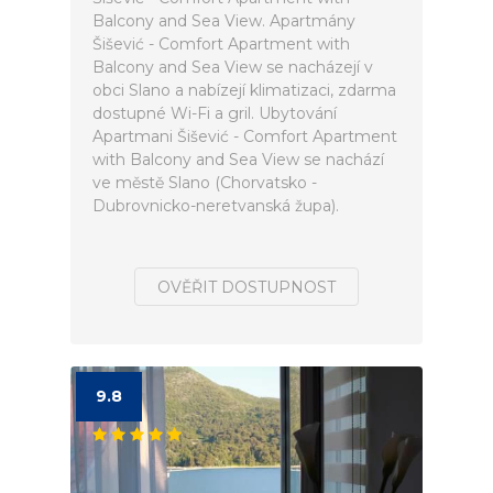
Balcony and Sea View. Apartmány
Šišević - Comfort Apartment with
Balcony and Sea View se nacházejí v
obci Slano a nabízejí klimatizaci, zdarma
dostupné Wi-Fi a gril. Ubytování
Apartmani Šišević - Comfort Apartment
with Balcony and Sea View se nachází
ve městě Slano (Chorvatsko -
Dubrovnicko-neretvanská župa).
OVĚŘIT DOSTUPNOST
9.8