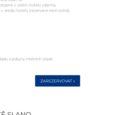
ostupné v celém hotelu zdarma.
areálu hotelu (rezervace není nutná).
ouladu s pokyny místních úřadů
ZAREZERVOVAT »
TĚ SLANO