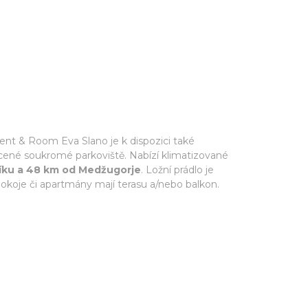
ent & Room Eva Slano je k dispozici také
cené soukromé parkoviště. Nabízí klimatizované
níku a 48 km od Medžugorje
. Ložní prádlo je
pokoje či apartmány mají terasu a/nebo balkon.