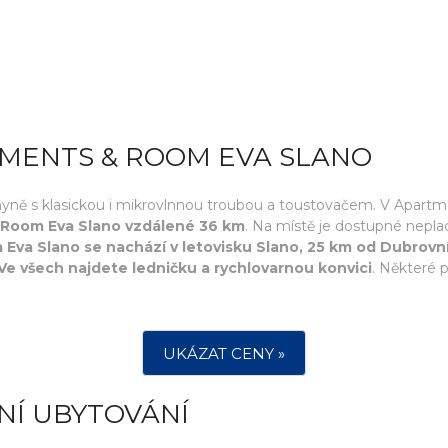
TMENTS & ROOM EVA SLANO
hyně s klasickou i mikrovlnnou troubou a toustovačem. V Apartm
 Room Eva Slano vzdálené 36 km
. Na místě je dostupné nepla
Eva Slano se nachází v letovisku Slano, 25 km od Dubrov
Ve všech najdete ledničku a rychlovarnou konvici
. Některé 
UKÁZAT CENY »
NÍ UBYTOVÁNÍ