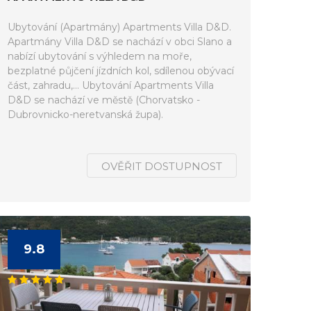
Ubytování (Apartmány) Apartments Villa D&D.
Apartmány Villa D&D se nachází v obci Slano a
nabízí ubytování s výhledem na moře,
bezplatné půjčení jízdních kol, sdílenou obývací
část, zahradu,... Ubytování Apartments Villa
D&D se nachází ve městě (Chorvatsko -
Dubrovnicko-neretvanská župa).
OVĚŘIT DOSTUPNOST
9.8