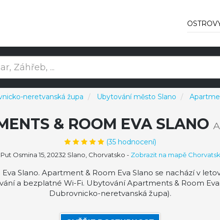
OSTROV
nicko-neretvanská župa
Ubytování město Slano
Apartme
MENTS & ROOM EVA SLANO
(
35
hodnocení)
Put Osmina 15, 20232 Slano, Chorvatsko
-
Zobrazit na mapě Chorvats
va Slano. Apartment & Room Eva Slano se nachází v letov
vání a bezplatné Wi-Fi. Ubytování Apartments & Room Eva 
Dubrovnicko-neretvanská župa).