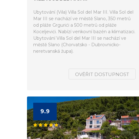
Ubytování (Vila) Villa Sol del Mar III. Villa Sol del
Mar III se nachází ve městě Slano, 350 metrů
od pláže Grgurići a 500 metrů od pláže
Koceljevići. Nabízí venkovní bazén a klimatizaci.
Ubytování Villa Sol del Mar III se nachází ve
městě Slano (Chorvatsko - Dubrovnicko-
neretvanská župa).
OVĚŘIT DOSTUPNOST
9.9