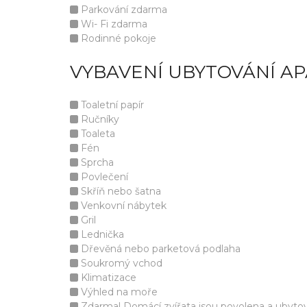
Parkování zdarma
Wi- Fi zdarma
Rodinné pokoje
VYBAVENÍ UBYTOVÁNÍ A
Toaletní papír
Ručníky
Toaleta
Fén
Sprcha
Povlečení
Skříň nebo šatna
Venkovní nábytek
Gril
Lednička
Dřevěná nebo parketová podlaha
Soukromý vchod
Klimatizace
Výhled na moře
Zdarma! Domácí zvířata jsou povolena a ubyto