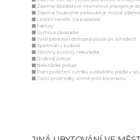
Zdarma! Bezdrátové internetové připojení je d
Zdarma! Soukromé parkování je možné zdarma v 
Letištní transfer (za poplatek)
Faktury
Úschova zavazadel
Vyšší patra jsou dostupná pouze po schodech
Apartmán v budově
Všechny prostory nekuřácké
Rodinné pokoje
Nekuřácké pokoje
Praní povlečení, ručníků a ostatního prádla v s
Čistící prostředky účinné proti koronaviru
JINÁ UBYTOVÁNÍ VE MĚS