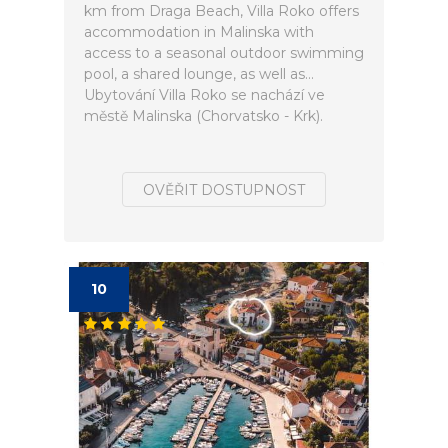
km from Draga Beach, Villa Roko offers
accommodation in Malinska with
access to a seasonal outdoor swimming
pool, a shared lounge, as well as...
Ubytování Villa Roko se nachází ve
městě Malinska (Chorvatsko - Krk).
OVĚŘIT DOSTUPNOST
10