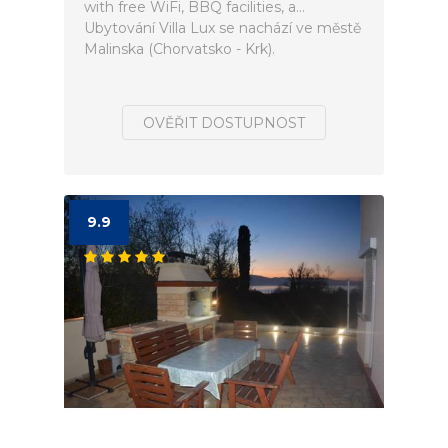
with free WiFi, BBQ facilities, a...
Ubytování Villa Lux se nachází ve městě
Malinska (Chorvatsko - Krk).
OVĚŘIT DOSTUPNOST
9.9