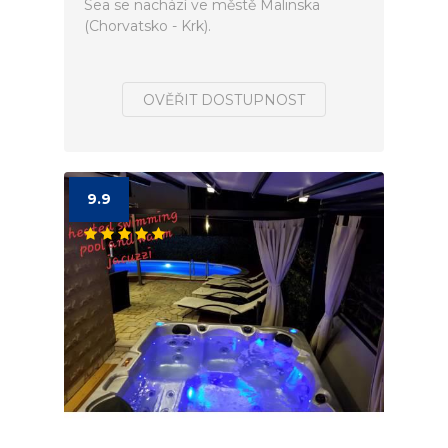
Sea se nachází ve městě Malinska
(Chorvatsko - Krk).
OVĚŘIT DOSTUPNOST
9.9