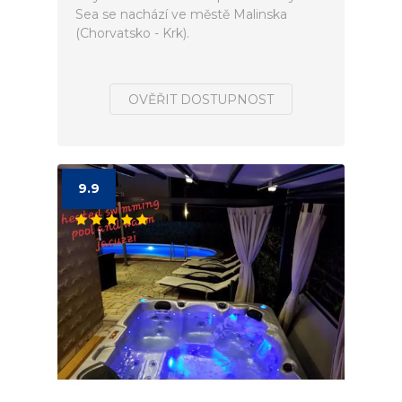
Sea se nachází ve městě Malinska
(Chorvatsko - Krk).
OVĚŘIT DOSTUPNOST
9.9