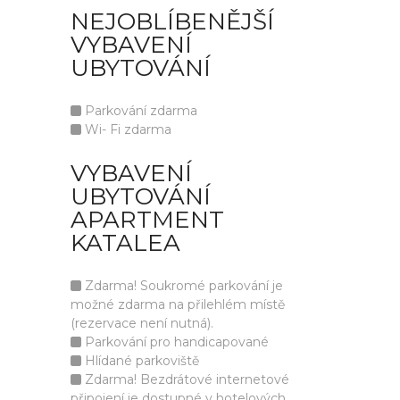
NEJOBLÍBENĚJŠÍ
VYBAVENÍ
UBYTOVÁNÍ
Parkování zdarma
Wi- Fi zdarma
VYBAVENÍ
UBYTOVÁNÍ
APARTMENT
KATALEA
Zdarma! Soukromé parkování je
možné zdarma na přilehlém místě
(rezervace není nutná).
Parkování pro handicapované
Hlídané parkoviště
Zdarma! Bezdrátové internetové
připojení je dostupné v hotelových