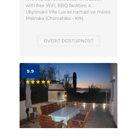
with free WiFi, BBQ facilities, a...
Ubytování Villa Lux se nachází ve městě
Malinska (Chorvatsko - Krk).
OVĚŘIT DOSTUPNOST
9.9