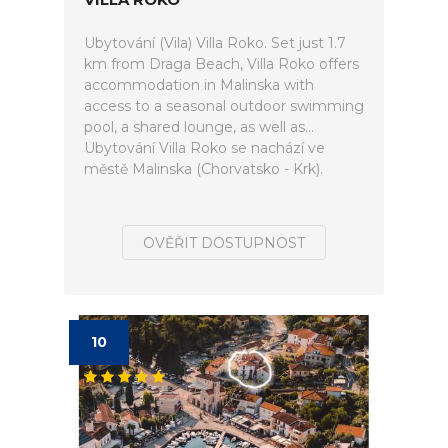
Ubytování (Vila) Villa Roko. Set just 1.7
km from Draga Beach, Villa Roko offers
accommodation in Malinska with
access to a seasonal outdoor swimming
pool, a shared lounge, as well as...
Ubytování Villa Roko se nachází ve
městě Malinska (Chorvatsko - Krk).
OVĚŘIT DOSTUPNOST
10