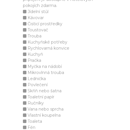
pokojích zdarma.
Jídelní stůl
Kávovar
Čisticí prostředky
Toustovač
Trouba
Kuchyňské potřeby
Rychlovarná konvice
Kuchyň
Pračka
Myčka na nádobí
Mikrovlnná trouba
Lednička
Povlečení
Skříň nebo šatna
Toaletní papír
Ručníky
Vana nebo sprcha
Vlastní koupelna
Toaleta
Fén