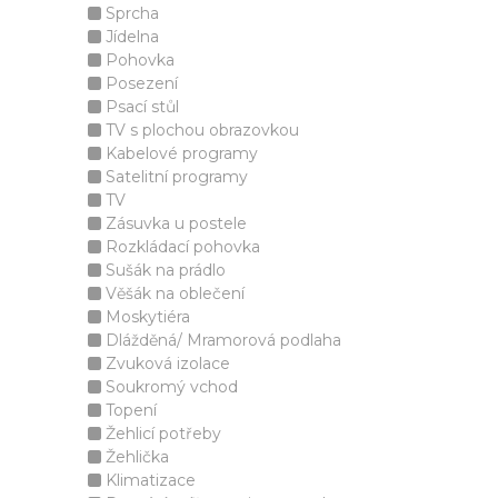
Sprcha
Jídelna
Pohovka
Posezení
Psací stůl
TV s plochou obrazovkou
Kabelové programy
Satelitní programy
TV
Zásuvka u postele
Rozkládací pohovka
Sušák na prádlo
Věšák na oblečení
Moskytiéra
Dlážděná/ Mramorová podlaha
Zvuková izolace
Soukromý vchod
Topení
Žehlicí potřeby
Žehlička
Klimatizace