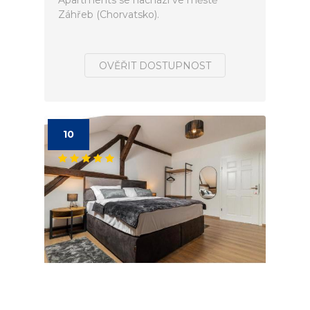
Apartments se nachází ve městě
Záhřeb (Chorvatsko).
OVĚŘIT DOSTUPNOST
10