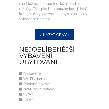
má 1 ložnici, 1 koupelnu, ložní prádlo,
ručníky, TV s plochou obrazovkou, jídelní
kout, plně vybavenou kuchyň a balkon s
výhledem na hory.
UKÁZAT CENY »
NEJOBLÍBENĚJŠÍ
VYBAVENÍ
UBYTOVÁNÍ
Parkoviště
Wi- Fi zdarma
Rodinné pokoje
Nekuřácké pokoje
Výtah
Topení