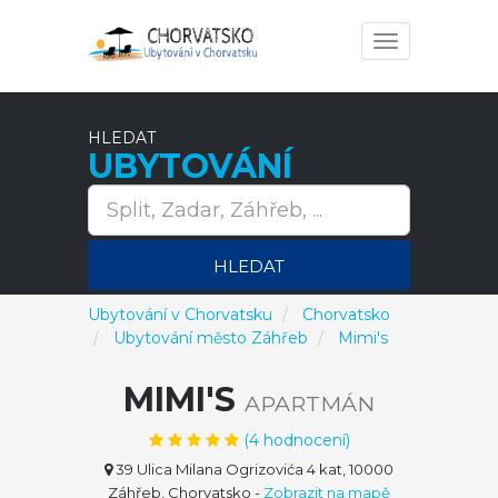
Toggle
navigation
HLEDAT
UBYTOVÁNÍ
HLEDAT
Ubytování v Chorvatsku
Chorvatsko
Ubytování město Záhřeb
Mimi's
MIMI'S
APARTMÁN
(
4
hodnocení)
39 Ulica Milana Ogrizovića 4 kat, 10000
Záhřeb, Chorvatsko
-
Zobrazit na mapě