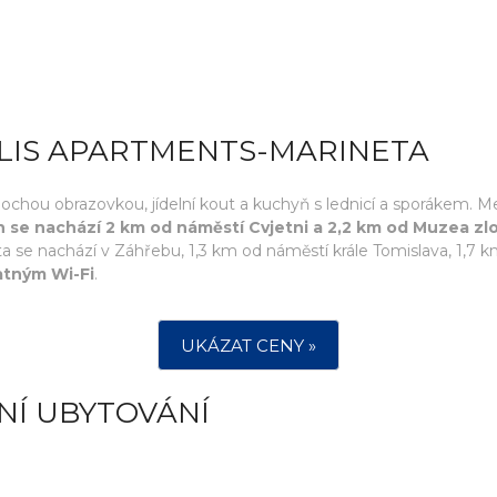
ALIS APARTMENTS-MARINETA
ochou obrazovkou, jídelní kout a kuchyň s lednicí a sporákem. Mez
 se nachází 2 km od náměstí Cvjetni a 2,2 km od Muzea z
neta se nachází v Záhřebu, 1,3 km od náměstí krále Tomislava, 1,
atným Wi-Fi
.
UKÁZAT CENY »
NÍ UBYTOVÁNÍ