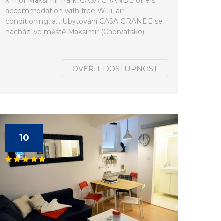
km of Maksimir Park, CASA GRANDE offers
accommodation with free WiFi, air
conditioning, a... Ubytování CASA GRANDE se
nachází ve městě Maksimir (Chorvatsko).
OVĚŘIT DOSTUPNOST
10