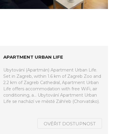
APARTMENT URBAN LIFE
Ubytování (Apartmán) Apartment Urban Life.
Set in Zagreb, within 1.6 km of Zagreb Zoo and
2.2 km of Zagreb Cathedral, Apartment Urban
Life offers accommodation with free WiFi, air
conditioning, a... Ubytování Apartment Urban
Life se nachází ve městě Záhřeb (Chorvatsko).
OVĚŘIT DOSTUPNOST