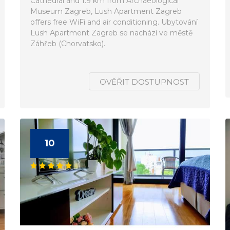
Cathedral and 1.9 km from Archaeological
Museum Zagreb, Lush Apartment Zagreb
offers free WiFi and air conditioning. Ubytování
Lush Apartment Zagreb se nachází ve městě
Záhřeb (Chorvatsko).
OVĚŘIT DOSTUPNOST
10