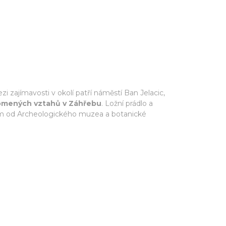
i zajímavosti v okolí patří náměstí Ban Jelacic,
lomených vztahů v Záhřebu
. Ložní prádlo a
7 km od Archeologického muzea a botanické