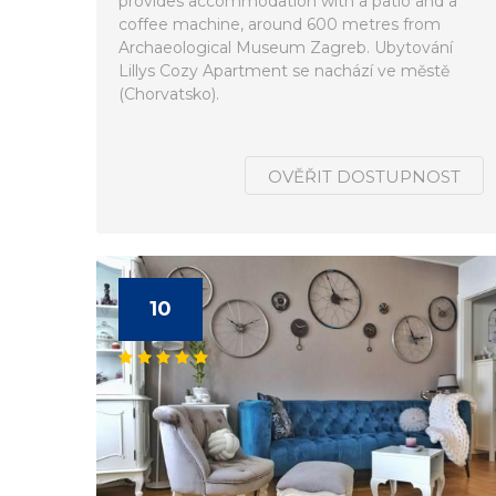
provides accommodation with a patio and a
coffee machine, around 600 metres from
Archaeological Museum Zagreb. Ubytování
Lillys Cozy Apartment se nachází ve městě
(Chorvatsko).
OVĚŘIT DOSTUPNOST
10