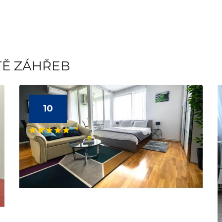
TĚ ZÁHŘEB
10