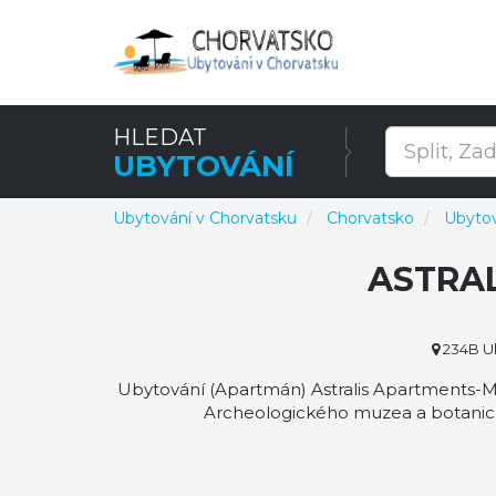
HLEDAT
UBYTOVÁNÍ
Ubytování v Chorvatsku
Chorvatsko
Ubyto
ASTRA
234B Ul
Ubytování (Apartmán) Astralis Apartments-Mar
Archeologického muzea a botanické