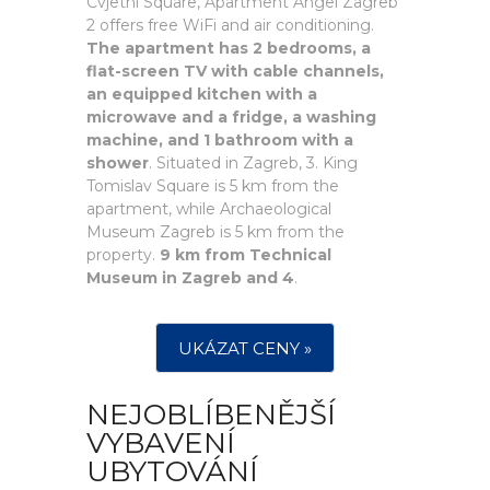
Cvjetni Square, Apartment Angel Zagreb
2 offers free WiFi and air conditioning.
The apartment has 2 bedrooms, a
flat-screen TV with cable channels,
an equipped kitchen with a
microwave and a fridge, a washing
machine, and 1 bathroom with a
shower
. Situated in Zagreb, 3. King
Tomislav Square is 5 km from the
apartment, while Archaeological
Museum Zagreb is 5 km from the
property.
9 km from Technical
Museum in Zagreb and 4
.
UKÁZAT CENY »
NEJOBLÍBENĚJŠÍ
VYBAVENÍ
UBYTOVÁNÍ