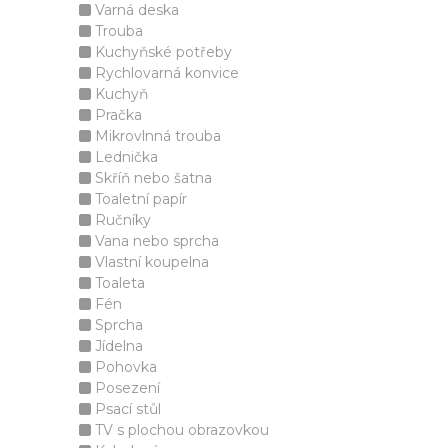
Varná deska
Trouba
Kuchyňské potřeby
Rychlovarná konvice
Kuchyň
Pračka
Mikrovlnná trouba
Lednička
Skříň nebo šatna
Toaletní papír
Ručníky
Vana nebo sprcha
Vlastní koupelna
Toaleta
Fén
Sprcha
Jídelna
Pohovka
Posezení
Psací stůl
TV s plochou obrazovkou