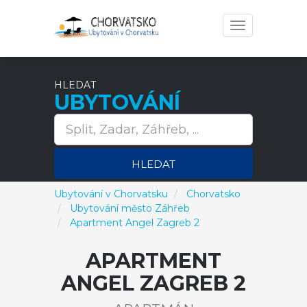
Toggle
navigation
HLEDAT
UBYTOVÁNÍ
HLEDAT
Ubytování v Chorvatsku
Chorvatsko
Ubytování město Záhřeb
Apartment Angel Zagreb 2
APARTMENT
ANGEL ZAGREB 2