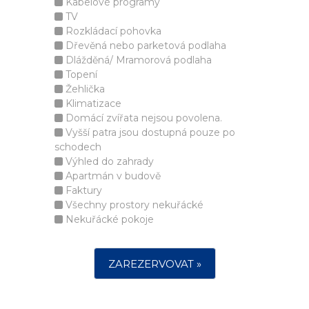
Kabelové programy
TV
Rozkládací pohovka
Dřevěná nebo parketová podlaha
Dlážděná/ Mramorová podlaha
Topení
Žehlička
Klimatizace
Domácí zvířata nejsou povolena.
Vyšší patra jsou dostupná pouze po
schodech
Výhled do zahrady
Apartmán v budově
Faktury
Všechny prostory nekuřácké
Nekuřácké pokoje
ZAREZERVOVAT »