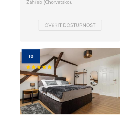
Záhřeb (Chorvatsko).
OVĚŘIT DOSTUPNOST
10