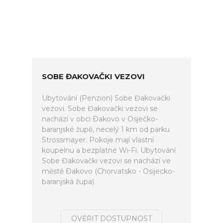
SOBE ĐAKOVAČKI VEZOVI
Ubytování (Penzion) Sobe Đakovački
vezovi. Sobe Đakovački vezovi se
nachází v obci Ðakovo v Osječko-
baranjské župě, necelý 1 km od parku
Strossmayer. Pokoje mají vlastní
koupelnu a bezplatné Wi-Fi. Ubytování
Sobe Đakovački vezovi se nachází ve
městě Ðakovo (Chorvatsko - Osijecko-
baranjská župa).
OVĚŘIT DOSTUPNOST