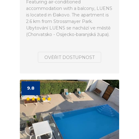
Featuring air-conditioned
accommodation with a balcony, LUENS
is located in Ðakovo. The apartment is
2.6 km from Strossmayer Park.
Ubytování LUENS se nachází ve městě
(Chorvatsko - Osijecko-baranjská župa).
OVĚŘIT DOSTUPNOST
9.8