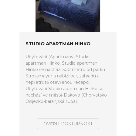
STUDIO APARTMAN HINKO
Ubytování (Apartmány) Studio
apartman Hinko. Studio apartman
Hinko se nachází 500 metrů od parku
Strossmayer a nabízí bar, zahradu a
nepřetržitě otevřenou recepci.
Ubytování Studio apartman Hinko se
nachází ve městě Ðakovo (Chorvatsko -
Osijecko-baranjská župa).
OVĚŘIT DOSTUPNOST