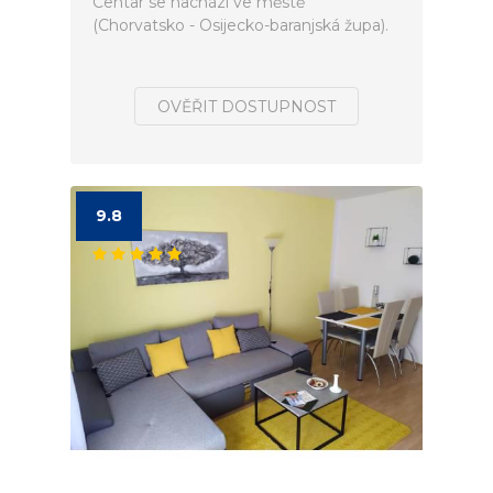
Centar se nachází ve městě
(Chorvatsko - Osijecko-baranjská župa).
OVĚŘIT DOSTUPNOST
9.8