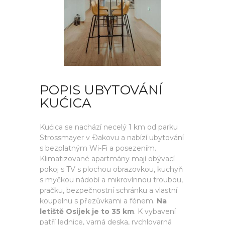
POPIS UBYTOVÁNÍ
KUĆICA
Kućica se nachází necelý 1 km od parku
Strossmayer v Ðakovu a nabízí ubytování
s bezplatným Wi-Fi a posezením.
Klimatizované apartmány mají obývací
pokoj s TV s plochou obrazovkou, kuchyň
s myčkou nádobí a mikrovlnnou troubou,
pračku, bezpečnostní schránku a vlastní
koupelnu s přezůvkami a fénem.
Na
letiště Osijek je to 35 km
. K vybavení
patří lednice, varná deska, rychlovarná