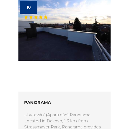
10
PANORAMA
Ubytování (Apartmán) Panorama.
Located in Ðakovo, 1.3 km from
Strossmayer Park, Panorama provides