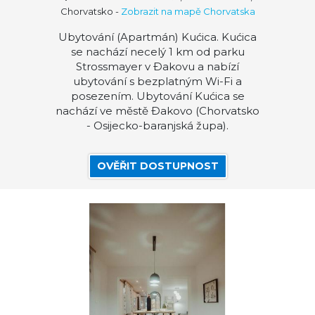
Chorvatsko
-
Zobrazit na mapě Chorvatska
Ubytování (Apartmán) Kućica. Kućica
se nachází necelý 1 km od parku
Strossmayer v Ðakovu a nabízí
ubytování s bezplatným Wi-Fi a
posezením. Ubytování Kućica se
nachází ve městě Ðakovo (Chorvatsko
- Osijecko-baranjská župa).
OVĚŘIT DOSTUPNOST