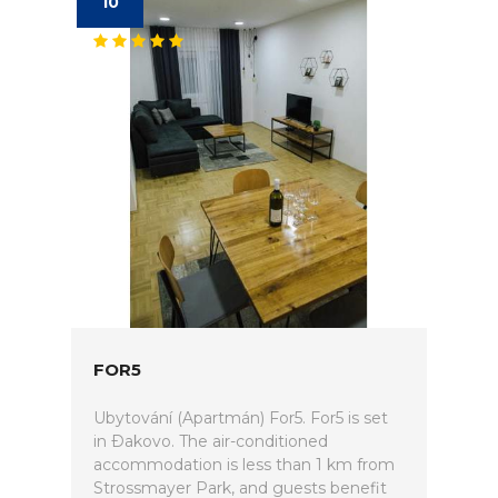
10
FOR5
Ubytování (Apartmán) For5. For5 is set
in Ðakovo. The air-conditioned
accommodation is less than 1 km from
Strossmayer Park, and guests benefit