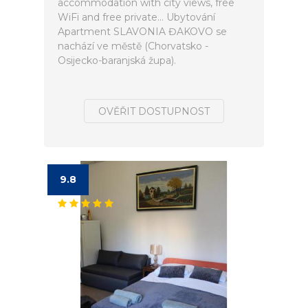
accommodation with city views, free
WiFi and free private... Ubytování
Apartment SLAVONIA ĐAKOVO se
nachází ve městě (Chorvatsko -
Osijecko-baranjská župa).
OVĚŘIT DOSTUPNOST
9.8