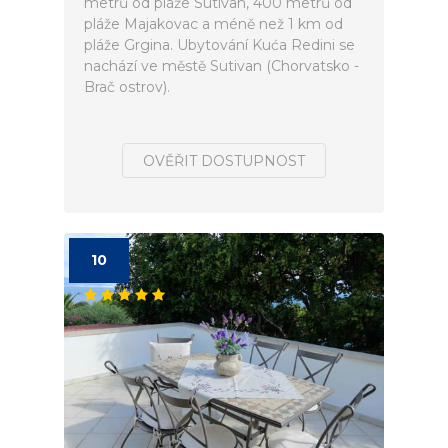
metrů od pláže Sutivan, 400 metrů od
pláže Majakovac a méně než 1 km od
pláže Grgina. Ubytování Kuća Redini se
nachází ve městě Sutivan (Chorvatsko -
Brač ostrov).
OVĚŘIT DOSTUPNOST
10