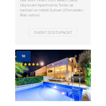
free WiFi, 1.4 km from Beach Likva.
Ubytování Apartments Tonšić se
nachází ve městě Sutivan (Chorvatsko -
Brač ostrov).
OVĚŘIT DOSTUPNOST
10