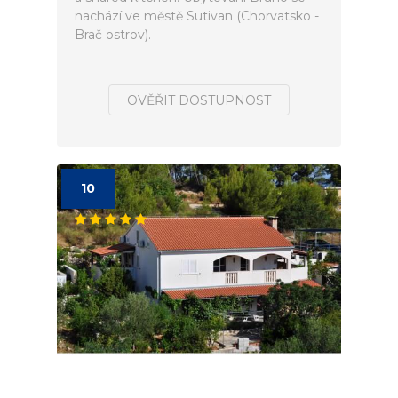
nachází ve městě Sutivan (Chorvatsko -
Brač ostrov).
OVĚŘIT DOSTUPNOST
10