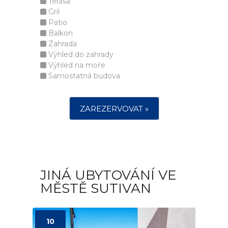
Terasa
Gril
Patio
Balkon
Zahrada
Výhled do zahrady
Výhled na moře
Samostatná budova
ZAREZERVOVAT »
JINÁ UBYTOVÁNÍ VE
MĚSTĚ SUTIVAN
10