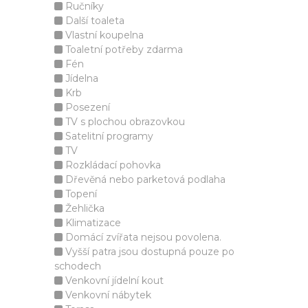
Ručníky
Další toaleta
Vlastní koupelna
Toaletní potřeby zdarma
Fén
Jídelna
Krb
Posezení
TV s plochou obrazovkou
Satelitní programy
TV
Rozkládací pohovka
Dřevěná nebo parketová podlaha
Topení
Žehlička
Klimatizace
Domácí zvířata nejsou povolena.
Vyšší patra jsou dostupná pouze po
schodech
Venkovní jídelní kout
Venkovní nábytek