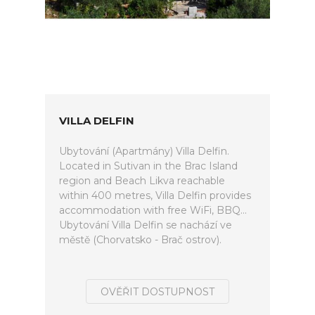
VILLA DELFIN
Ubytování (Apartmány) Villa Delfin.
Located in Sutivan in the Brac Island
region and Beach Likva reachable
within 400 metres, Villa Delfin provides
accommodation with free WiFi, BBQ...
Ubytování Villa Delfin se nachází ve
městě (Chorvatsko - Brač ostrov).
OVĚŘIT DOSTUPNOST