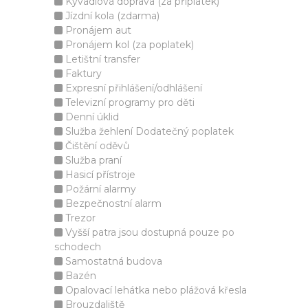
Kyvadlová doprava (za příplatek)
Jízdní kola (zdarma)
Pronájem aut
Pronájem kol (za poplatek)
Letištní transfer
Faktury
Expresní přihlášení/odhlášení
Televizní programy pro děti
Denní úklid
Služba žehlení Dodatečný poplatek
Čištění oděvů
Služba praní
Hasicí přístroje
Požární alarmy
Bezpečnostní alarm
Trezor
Vyšší patra jsou dostupná pouze po
schodech
Samostatná budova
Bazén
Opalovací lehátka nebo plážová křesla
Brouzdaliště