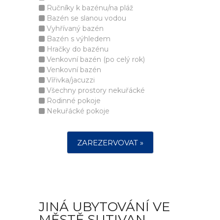
Ručníky k bazénu/na pláž
Bazén se slanou vodou
Vyhřívaný bazén
Bazén s výhledem
Hračky do bazénu
Venkovní bazén (po celý rok)
Venkovní bazén
Vířivka/jacuzzi
Všechny prostory nekuřácké
Rodinné pokoje
Nekuřácké pokoje
ZAREZERVOVAT »
JINÁ UBYTOVÁNÍ VE
MĚSTĚ SUTIVAN