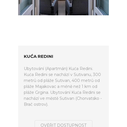
KUĆA REDINI
Ubytování (Apartmán) Kuća Redini.
Kuća Redini se nachází v Sutivanu, 300
metrů od pláže Sutivan, 400 metrů od
pláže Majakovac a méně než 1 km od
pláže Grgina. Ubytování Kuća Redini se
nachází ve městě Sutivan (Chorvatsko -
Brač ostrov).
OVĚŘIT DOSTUPNOST