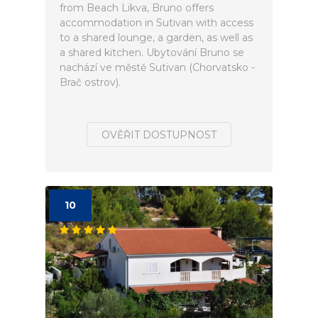
from Beach Likva, Bruno offers
accommodation in Sutivan with access
to a shared lounge, a garden, as well as
a shared kitchen. Ubytování Bruno se
nachází ve městě Sutivan (Chorvatsko -
Brač ostrov).
OVĚŘIT DOSTUPNOST
10