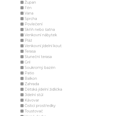
Župan
Fén
Vana
Sprcha
Povlečení
Skříň nebo šatna
Venkovní nábytek
Pláž
Venkovní jídelní kout
Terasa
Sluneční terasa
Gril
Soukromý bazén
Patio
Balkon
Zahrada
Dětská jídelní židlička
Jídelní stůl
Kávovar
Čisticí prostředky
Toustovač