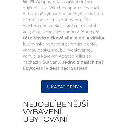
Wi-Fi
. Agapao Villas zajišťují službu
půjčení auta. Všechny apartmány mají
patio, plně vybavenou kuchyň s myčkou
nádobí, posezení s pohovkou, TV s
plochou obrazovkou, pračku a vlastní
koupelnu s masážní vanou a fénem.
V
této 5hvězdičkové vile je gril a vířivka
.
Kuchyňské vybavení zahrnuje lednici,
varnou desku, troubu, rychlovarnou
konvici a kávovar. Agapao Villas se
nachází v Sutivanu.
Jedno z našich nej
ubytování v destinaci Sutivan
.
UKÁZAT CENY »
NEJOBLÍBENĚJŠÍ
VYBAVENÍ
UBYTOVÁNÍ