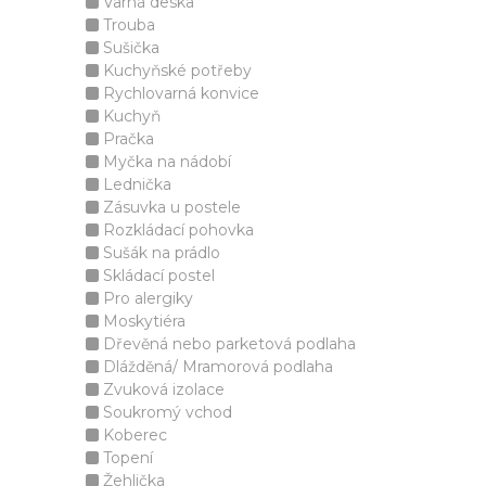
Varná deska
Trouba
Sušička
Kuchyňské potřeby
Rychlovarná konvice
Kuchyň
Pračka
Myčka na nádobí
Lednička
Zásuvka u postele
Rozkládací pohovka
Sušák na prádlo
Skládací postel
Pro alergiky
Moskytiéra
Dřevěná nebo parketová podlaha
Dlážděná/ Mramorová podlaha
Zvuková izolace
Soukromý vchod
Koberec
Topení
Žehlička