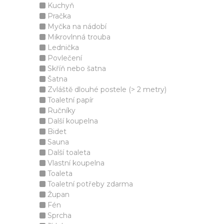
Kuchyň
Pračka
Myčka na nádobí
Mikrovlnná trouba
Lednička
Povlečení
Skříň nebo šatna
Šatna
Zvláště dlouhé postele (> 2 metry)
Toaletní papír
Ručníky
Další koupelna
Bidet
Sauna
Další toaleta
Vlastní koupelna
Toaleta
Toaletní potřeby zdarma
Župan
Fén
Sprcha