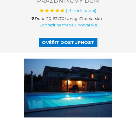
PRÁZDNINOVÝ DŮM
(
13
hodnocení)
Đuba 20, 52470 Umag, Chorvatsko
-
Zobrazit na mapě Chorvatska
OVĚŘIT DOSTUPNOST