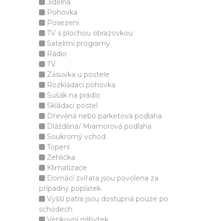
Jídelna
Pohovka
Posezení
TV s plochou obrazovkou
Satelitní programy
Rádio
TV
Zásuvka u postele
Rozkládací pohovka
Sušák na prádlo
Skládací postel
Dřevěná nebo parketová podlaha
Dlážděná/ Mramorová podlaha
Soukromý vchod
Topení
Žehlička
Klimatizace
Domácí zvířata jsou povolena za
případný poplatek.
Vyšší patra jsou dostupná pouze po
schodech
Venkovní nábytek