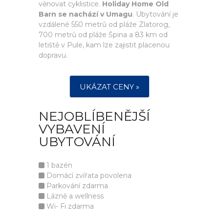
věnovat cyklistice.
Holiday Home Old
Barn se nachází v Umagu
. Ubytování je
vzdálené 550 metrů od pláže Zlatorog,
700 metrů od pláže Špina a 83 km od
letiště v Pule, kam lze zajistit placenou
dopravu.
UKÁZAT CENY »
NEJOBLÍBENĚJŠÍ
VYBAVENÍ
UBYTOVÁNÍ
1 bazén
Domácí zvířata povolena
Parkování zdarma
Lázně a wellness
Wi- Fi zdarma