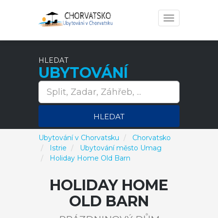
Toggle
navigation
HLEDAT
UBYTOVÁNÍ
HLEDAT
Ubytování v Chorvatsku
Chorvatsko
Istrie
Ubytování město Umag
Holiday Home Old Barn
HOLIDAY HOME
OLD BARN