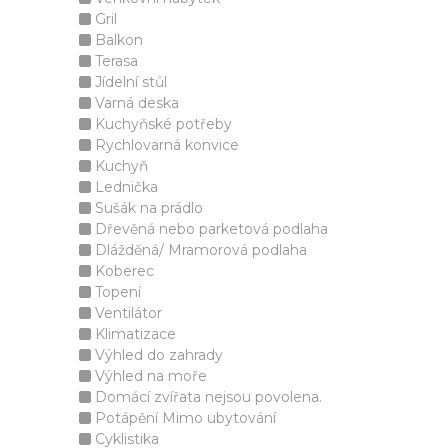
Gril
Balkon
Terasa
Jídelní stůl
Varná deska
Kuchyňské potřeby
Rychlovarná konvice
Kuchyň
Lednička
Sušák na prádlo
Dřevěná nebo parketová podlaha
Dlážděná/ Mramorová podlaha
Koberec
Topení
Ventilátor
Klimatizace
Výhled do zahrady
Výhled na moře
Domácí zvířata nejsou povolena.
Potápění Mimo ubytování
Cyklistika