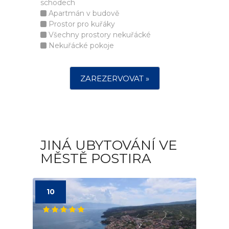
schodech
Apartmán v budově
Prostor pro kuřáky
Všechny prostory nekuřácké
Nekuřácké pokoje
ZAREZERVOVAT »
JINÁ UBYTOVÁNÍ VE
MĚSTĚ POSTIRA
10