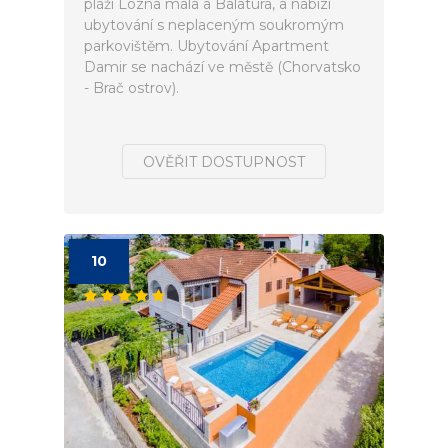
pláží Lozna mala a Balatura, a nabízí
ubytování s neplaceným soukromým
parkovištěm. Ubytování Apartment
Damir se nachází ve městě (Chorvatsko
- Brač ostrov).
OVĚŘIT DOSTUPNOST
10