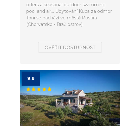
offers a seasonal outdoor swimming
pool and air... Ubytování Kuca za odmor
Toni se nachází ve městě Postira
(Chorvatsko - Brač ostrov).
OVĚŘIT DOSTUPNOST
9.9