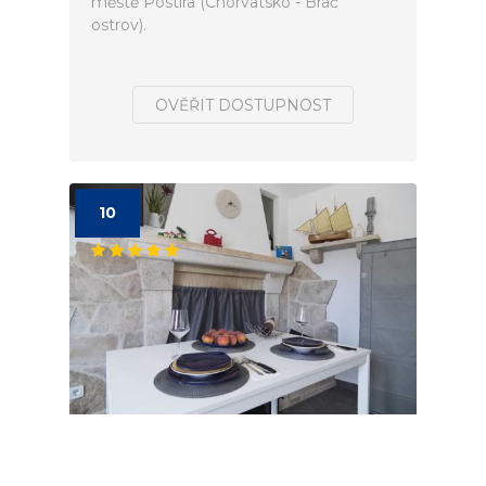
městě Postira (Chorvatsko - Brač
ostrov).
OVĚŘIT DOSTUPNOST
10