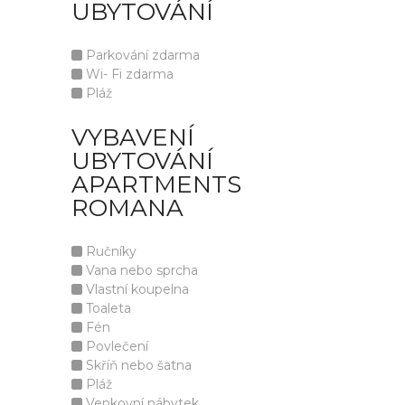
UBYTOVÁNÍ
Parkování zdarma
Wi- Fi zdarma
Pláž
VYBAVENÍ
UBYTOVÁNÍ
APARTMENTS
ROMANA
Ručníky
Vana nebo sprcha
Vlastní koupelna
Toaleta
Fén
Povlečení
Skříň nebo šatna
Pláž
Venkovní nábytek