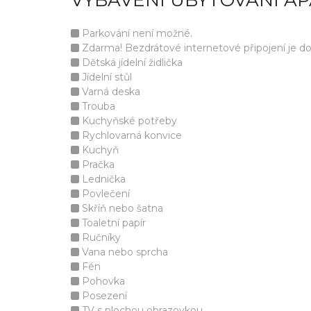
VYBAVENÍ UBYTOVÁNÍ A
Parkování není možné.
Zdarma! Bezdrátové internetové připojení je d
Dětská jídelní židlička
Jídelní stůl
Varná deska
Trouba
Kuchyňské potřeby
Rychlovarná konvice
Kuchyň
Pračka
Lednička
Povlečení
Skříň nebo šatna
Toaletní papír
Ručníky
Vana nebo sprcha
Fén
Pohovka
Posezení
TV s plochou obrazovkou