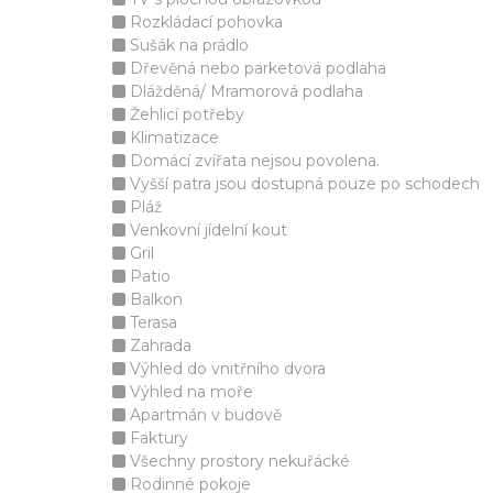
Rozkládací pohovka
Sušák na prádlo
Dřevěná nebo parketová podlaha
Dlážděná/ Mramorová podlaha
Žehlicí potřeby
Klimatizace
Domácí zvířata nejsou povolena.
Vyšší patra jsou dostupná pouze po schodech
Pláž
Venkovní jídelní kout
Gril
Patio
Balkon
Terasa
Zahrada
Výhled do vnitřního dvora
Výhled na moře
Apartmán v budově
Faktury
Všechny prostory nekuřácké
Rodinné pokoje