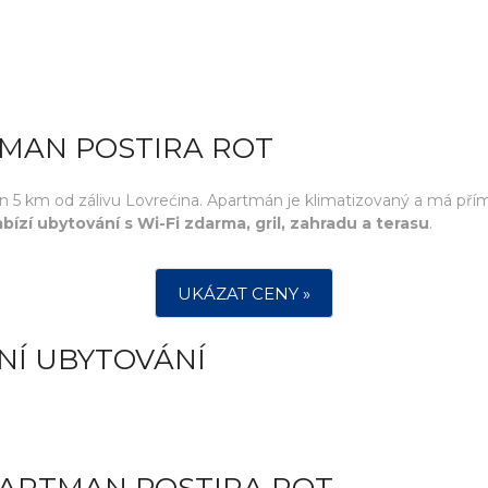
TMAN POSTIRA ROT
en 5 km od zálivu Lovrećina. Apartmán je klimatizovaný a má přím
bízí ubytování s Wi-Fi zdarma, gril, zahradu a terasu
.
UKÁZAT CENY »
NÍ UBYTOVÁNÍ