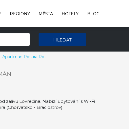
Y
REGIONY
MĚSTA
HOTELY
BLOG
HLEDAT
Apartman Postira Rot
MÁN
d zálivu Lovrećina. Nabízí ubytování s Wi-Fi
ra (Chorvatsko - Brač ostrov).