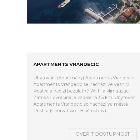
APARTMENTS VRANDECIC
Ubytování (Apartmány) Apartments Vrandecic.
Apartments Vrandecic se nachází ve vesnici
Postira a nabízí bezplatné Wi-Fi a klimatizaci.
Zátoka Lovrećina je vzdálená 3,5 km. Ubytování
Apartments Vrandecic se nachází ve městě
Postira (Chorvatsko - Brač ostrov).
OVĚŘIT DOSTUPNOST