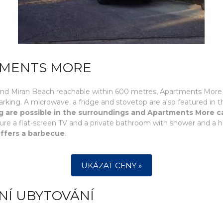
TMENTS MORE
n and Miran Beach reachable within 600 metres, Apartments More
arking. A microwave, a fridge and stovetop are also featured in th
ing are possible in the surroundings and Apartments More ca
ture a flat-screen TV and a private bathroom with shower and a hai
ffers a barbecue
.
UKÁZAT CENY »
NÍ UBYTOVÁNÍ