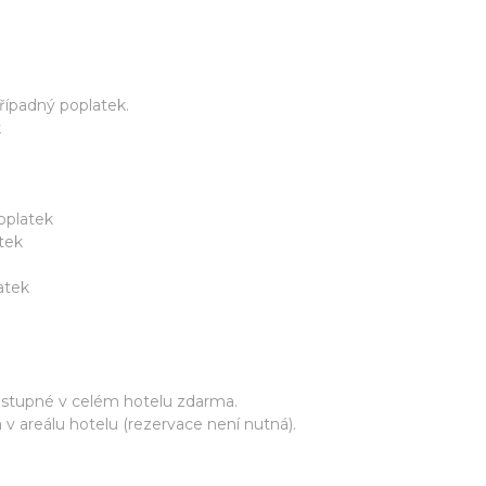
řípadný poplatek.
k
oplatek
tek
atek
ostupné v celém hotelu zdarma.
areálu hotelu (rezervace není nutná).