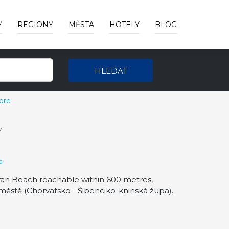
Y
REGIONY
MĚSTA
HOTELY
BLOG
HLEDAT
ore
Y
a
ran Beach reachable within 600 metres,
ěstě (Chorvatsko - Šibenciko-kninská župa).