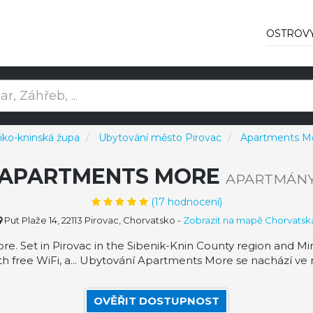
OSTROV
iko-kninská župa
Ubytování město Pirovac
Apartments M
APARTMENTS MORE
APARTMÁN
(
17
hodnocení)
Put Plaže 14, 22113 Pirovac, Chorvatsko
-
Zobrazit na mapě Chorvatsk
. Set in Pirovac in the Sibenik-Knin County region and Mi
free WiFi, a... Ubytování Apartments More se nachází ve m
OVĚŘIT DOSTUPNOST