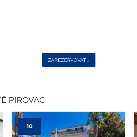
ZAREZERVOVAT »
TĚ PIROVAC
10