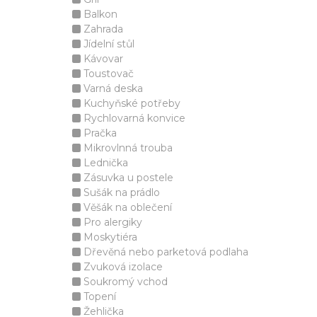
Balkon
Zahrada
Jídelní stůl
Kávovar
Toustovač
Varná deska
Kuchyňské potřeby
Rychlovarná konvice
Pračka
Mikrovlnná trouba
Lednička
Zásuvka u postele
Sušák na prádlo
Věšák na oblečení
Pro alergiky
Moskytiéra
Dřevěná nebo parketová podlaha
Zvuková izolace
Soukromý vchod
Topení
Žehlička