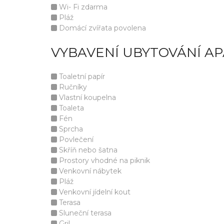
Wi- Fi zdarma
Pláž
Domácí zvířata povolena
VYBAVENÍ UBYTOVÁNÍ A
Toaletní papír
Ručníky
Vlastní koupelna
Toaleta
Fén
Sprcha
Povlečení
Skříň nebo šatna
Prostory vhodné na piknik
Venkovní nábytek
Pláž
Venkovní jídelní kout
Terasa
Sluneční terasa
Gril