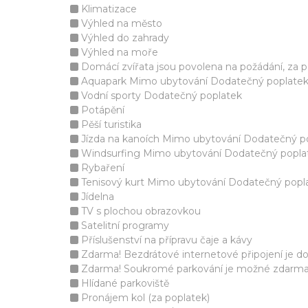
Klimatizace
Výhled na město
Výhled do zahrady
Výhled na moře
Domácí zvířata jsou povolena na požádání, za p
Aquapark Mimo ubytování Dodatečný poplate
Vodní sporty Dodatečný poplatek
Potápění
Pěší turistika
Jízda na kanoích Mimo ubytování Dodatečný p
Windsurfing Mimo ubytování Dodatečný popla
Rybaření
Tenisový kurt Mimo ubytování Dodatečný popl
Jídelna
TV s plochou obrazovkou
Satelitní programy
Příslušenství na přípravu čaje a kávy
Zdarma! Bezdrátové internetové připojení je d
Zdarma! Soukromé parkování je možné zdarma v 
Hlídané parkoviště
Pronájem kol (za poplatek)