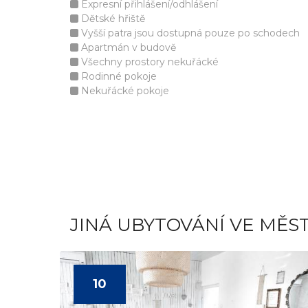
Expresní přihlášení/odhlášení
Dětské hřiště
Vyšší patra jsou dostupná pouze po schodech
Apartmán v budově
Všechny prostory nekuřácké
Rodinné pokoje
Nekuřácké pokoje
JINÁ UBYTOVÁNÍ VE MĚS
10