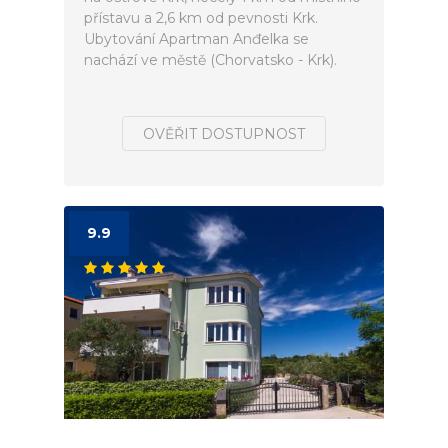
přístavu a 2,6 km od pevnosti Krk.
Ubytování Apartman Anđelka se
nachází ve městě (Chorvatsko - Krk).
OVĚŘIT DOSTUPNOST
9.9