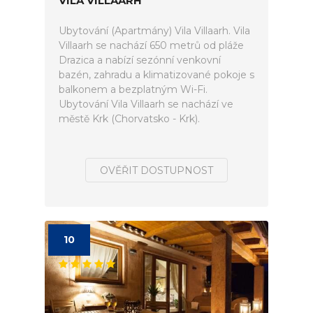
VILA VILLAARH
Ubytování (Apartmány) Vila Villaarh. Vila
Villaarh se nachází 650 metrů od pláže
Drazica a nabízí sezónní venkovní
bazén, zahradu a klimatizované pokoje s
balkonem a bezplatným Wi-Fi.
Ubytování Vila Villaarh se nachází ve
městě Krk (Chorvatsko - Krk).
OVĚŘIT DOSTUPNOST
10