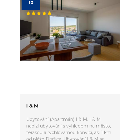
10
I & M
Ubytování (Apartmán) I & M. I & M
nabízí ubytování s výhledem na město,
terasou a rychlovarnou konvicí, asi 1 km
od pláže Dražica. Ubytování I & M se