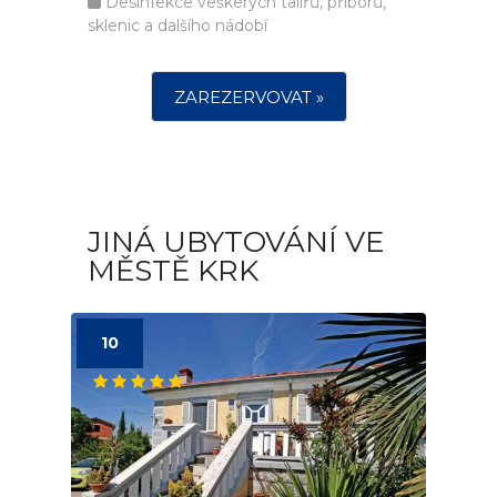
Desinfekce veškerých talířů, příborů,
sklenic a dalšího nádobí
ZAREZERVOVAT »
JINÁ UBYTOVÁNÍ VE
MĚSTĚ KRK
10