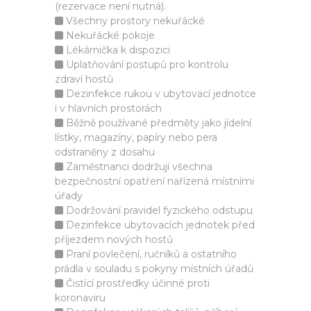
(rezervace není nutná).
Všechny prostory nekuřácké
Nekuřácké pokoje
Lékárnička k dispozici
Uplatňování postupů pro kontrolu
zdraví hostů
Dezinfekce rukou v ubytovací jednotce
i v hlavních prostorách
Běžně používané předměty jako jídelní
lístky, magazíny, papíry nebo pera
odstraněny z dosahu
Zaměstnanci dodržují všechna
bezpečnostní opatření nařízená místními
úřady
Dodržování pravidel fyzického odstupu
Dezinfekce ubytovacích jednotek před
příjezdem nových hostů
Praní povlečení, ručníků a ostatního
prádla v souladu s pokyny místních úřadů
Čistící prostředky účinné proti
koronaviru