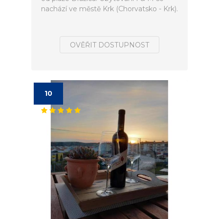
nachází ve městě Krk (Chorvatsko - Krk).
OVĚŘIT DOSTUPNOST
10