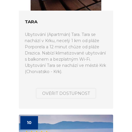
TARA
Ubytování (Apartmán) Tara. Tara se
nachází v Krku, necelý 1 km od pláže
Porporela a 12 minut chůze od pláže
Drazica. Nabízí klimatizované ubytování
s balkonem a bezplatným Wi-Fi.
Ubytování Tara se nachází ve městě Krk
(Chorvatsko - Krk).
OVĚŘIT DOSTUPNOST
10