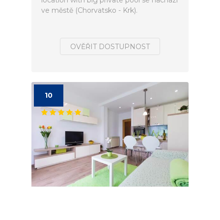
location with big private pool se nachází
ve městě (Chorvatsko - Krk).
OVĚŘIT DOSTUPNOST
10