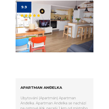
9.9
APARTMAN ANĐELKA
Ubytování (Apartmán) Apartman
Anđelka. Apartman Anđelka se nachází
na ostrově Krk, necelý 1 km od místního