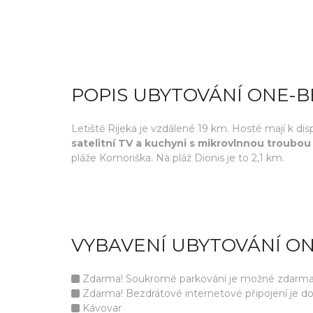
POPIS UBYTOVÁNÍ ONE-
Letiště Rijeka je vzdálené 19 km. Hosté mají k di
satelitní TV a kuchyni s mikrovlnnou troubou 
pláže Komoriška. Na pláž Dionis je to 2,1 km.
VYBAVENÍ UBYTOVÁNÍ O
Zdarma! Soukromé parkování je možné zdarma v
Zdarma! Bezdrátové internetové připojení je d
Kávovar