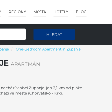
Y
REGIONY
MĚSTA
HOTELY
BLOG
HLEDAT
panje
One-Bedroom Apartment in Zupanje
NJE
APARTMÁN
hází v obci Županje, jen 2,1 km od pláže
ází ve městě (Chorvatsko - Krk).