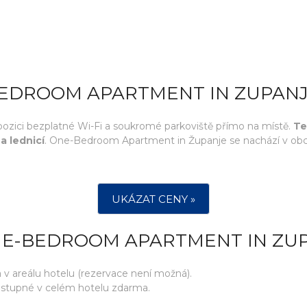
BEDROOM APARTMENT IN ZUPAN
spozici bezplatné Wi-Fi a soukromé parkoviště přímo na místě.
Te
a lednicí
. One-Bedroom Apartment in Županje se nachází v obci 
UKÁZAT CENY »
NE-BEDROOM APARTMENT IN ZU
 areálu hotelu (rezervace není možná).
ostupné v celém hotelu zdarma.