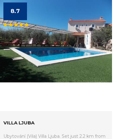
8.7
VILLA LJUBA
Ubytování (Vila) Villa Ljuba. Set just 2.2 km from