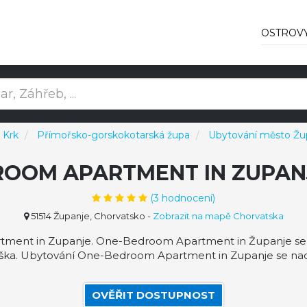
OSTROV
 Krk
Přímořsko-gorskokotarská župa
Ubytování město Žu
ROOM APARTMENT IN ZUPA
(
3
hodnocení)
51514 Županje, Chorvatsko
-
Zobrazit na mapě Chorvatska
ent in Zupanje. One-Bedroom Apartment in Županje se nac
ška. Ubytování One-Bedroom Apartment in Zupanje se nach
OVĚŘIT DOSTUPNOST