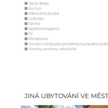
Varná deska
Kuchyň
Mikrovlnná trouba
Lednička
Sprcha
Satelitní programy
TV
Klimatizace
Domácí zvířata jsou povolena za případný popla
Všechny prostory nekuřácké
JINÁ UBYTOVÁNÍ VE MĚS