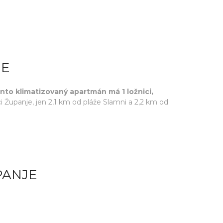
JE
nto klimatizovaný apartmán má 1 ložnici,
Županje, jen 2,1 km od pláže Slamni a 2,2 km od
PANJE