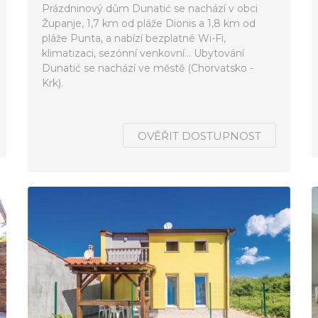
Prázdninový dům Dunatić se nachází v obci
Županje, 1,7 km od pláže Dionis a 1,8 km od
pláže Punta, a nabízí bezplatné Wi-Fi,
klimatizaci, sezónní venkovní... Ubytování
Dunatić se nachází ve městě (Chorvatsko -
Krk).
OVĚŘIT DOSTUPNOST