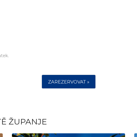
tek.
ZAREZERVOVAT »
TĚ ŽUPANJE