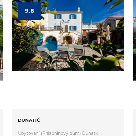
9.8
DUNATIĆ
Ubytování (Prázdninový dům) Dunatić.