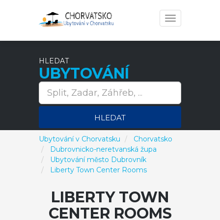
Toggle
navigation
HLEDAT
UBYTOVÁNÍ
HLEDAT
Ubytování v Chorvatsku
Chorvatsko
Dubrovnicko-neretvanská župa
Ubytování město Dubrovník
Liberty Town Center Rooms
LIBERTY TOWN
CENTER ROOMS