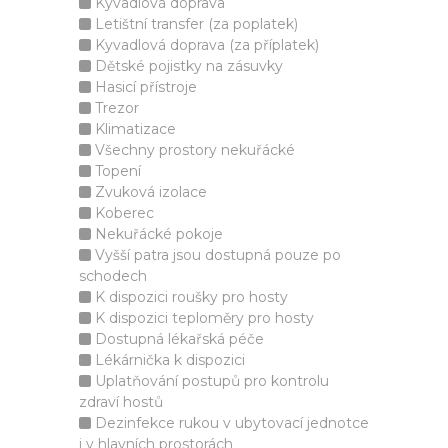
Kyvadlová doprava
Letištní transfer (za poplatek)
Kyvadlová doprava (za příplatek)
Dětské pojistky na zásuvky
Hasicí přístroje
Trezor
Klimatizace
Všechny prostory nekuřácké
Topení
Zvuková izolace
Koberec
Nekuřácké pokoje
Vyšší patra jsou dostupná pouze po
schodech
K dispozici roušky pro hosty
K dispozici teploměry pro hosty
Dostupná lékařská péče
Lékárnička k dispozici
Uplatňování postupů pro kontrolu
zdraví hostů
Dezinfekce rukou v ubytovací jednotce
i v hlavních prostorách