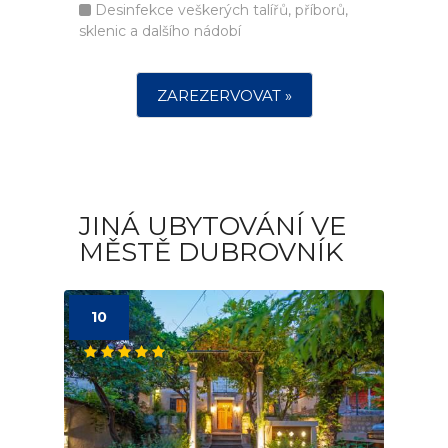
Desinfekce veškerých talířů, příborů,
sklenic a dalšího nádobí
ZAREZERVOVAT »
JINÁ UBYTOVÁNÍ VE
MĚSTĚ DUBROVNÍK
10