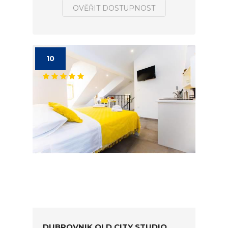
OVĚŘIT DOSTUPNOST
10
DUBROVNIK OLD CITY STUDIO