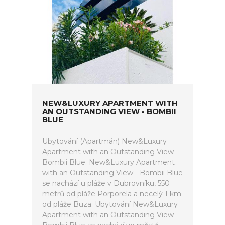
NEW&LUXURY APARTMENT WITH
AN OUTSTANDING VIEW - BOMBII
BLUE
Ubytování (Apartmán) New&Luxury
Apartment with an Outstanding View -
Bombii Blue. New&Luxury Apartment
with an Outstanding View - Bombii Blue
se nachází u pláže v Dubrovníku, 550
metrů od pláže Porporela a necelý 1 km
od pláže Buza. Ubytování New&Luxury
Apartment with an Outstanding View -