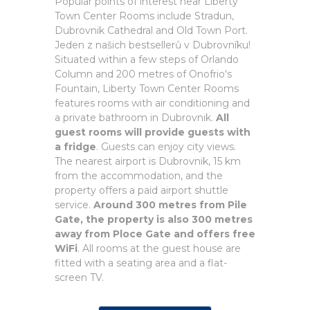
Popular points of interest near Liberty
Town Center Rooms include Stradun,
Dubrovnik Cathedral and Old Town Port.
Jeden z našich bestsellerů v Dubrovníku!
Situated within a few steps of Orlando
Column and 200 metres of Onofrio's
Fountain, Liberty Town Center Rooms
features rooms with air conditioning and
a private bathroom in Dubrovnik.
All
guest rooms will provide guests with
a fridge
. Guests can enjoy city views.
The nearest airport is Dubrovnik, 15 km
from the accommodation, and the
property offers a paid airport shuttle
service.
Around 300 metres from Pile
Gate, the property is also 300 metres
away from Ploce Gate and offers free
WiFi
. All rooms at the guest house are
fitted with a seating area and a flat-
screen TV.