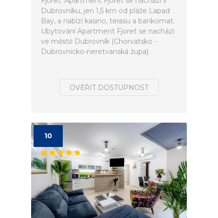
Fjoret. Apartment Fjoret se nachází v
Dubrovníku, jen 1,5 km od pláže Lapad
Bay, a nabízí kasino, terasu a bankomat.
Ubytování Apartment Fjoret se nachází
ve městě Dubrovník (Chorvatsko -
Dubrovnicko-neretvanská župa).
OVĚŘIT DOSTUPNOST
10