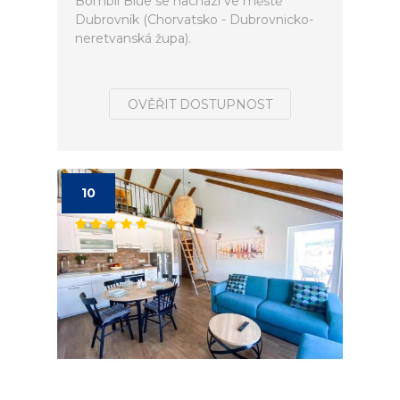
Bombii Blue se nachází ve městě
Dubrovník (Chorvatsko - Dubrovnicko-
neretvanská župa).
OVĚŘIT DOSTUPNOST
10