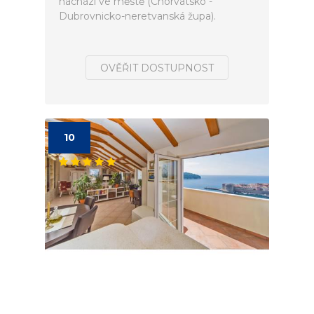
nachází ve městě (Chorvatsko -
Dubrovnicko-neretvanská župa).
OVĚŘIT DOSTUPNOST
10