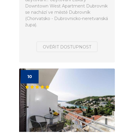
Downtown West Apartment Dubrovnik
se nachází ve městě Dubrovník
(Chorvatsko - Dubrovnicko-neretvanská
župa).
OVĚŘIT DOSTUPNOST
10