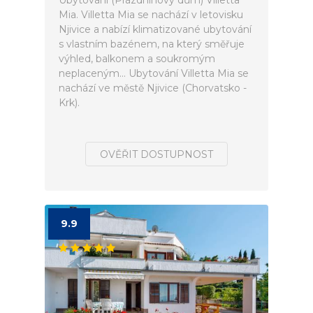
Ubytování (Prázdninový dům) Villetta
Mia. Villetta Mia se nachází v letovisku
Njivice a nabízí klimatizované ubytování
s vlastním bazénem, na který směřuje
výhled, balkonem a soukromým
neplaceným... Ubytování Villetta Mia se
nachází ve městě Njivice (Chorvatsko -
Krk).
OVĚŘIT DOSTUPNOST
9.9