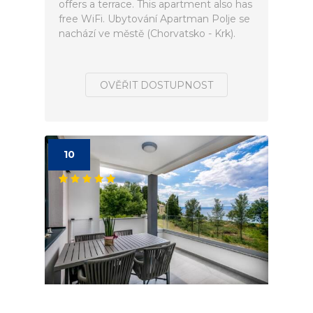
offers a terrace. This apartment also has
free WiFi. Ubytování Apartman Polje se
nachází ve městě (Chorvatsko - Krk).
OVĚŘIT DOSTUPNOST
10