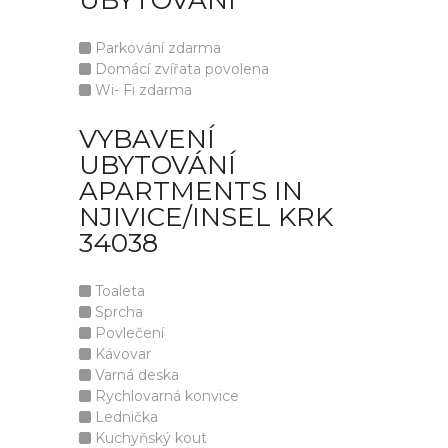
UBYTOVÁNÍ
Parkování zdarma
Domácí zvířata povolena
Wi- Fi zdarma
VYBAVENÍ
UBYTOVÁNÍ
APARTMENTS IN
NJIVICE/INSEL KRK
34038
Toaleta
Sprcha
Povlečení
Kávovar
Varná deska
Rychlovarná konvice
Lednička
Kuchyňský kout