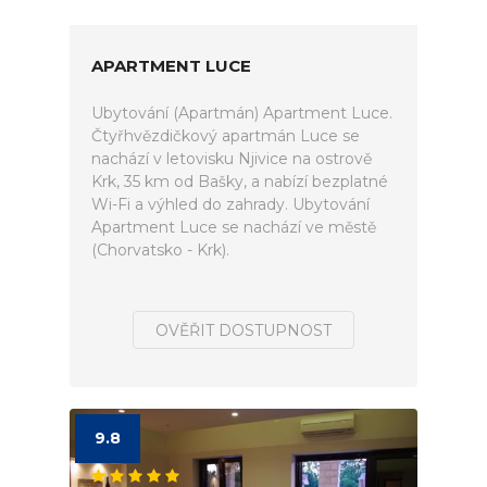
APARTMENT LUCE
Ubytování (Apartmán) Apartment Luce.
Čtyřhvězdičkový apartmán Luce se
nachází v letovisku Njivice na ostrově
Krk, 35 km od Bašky, a nabízí bezplatné
Wi-Fi a výhled do zahrady. Ubytování
Apartment Luce se nachází ve městě
(Chorvatsko - Krk).
OVĚŘIT DOSTUPNOST
9.8