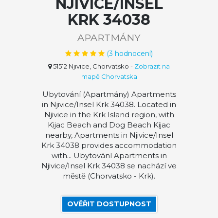
NJIVICE/INSEL
KRK 34038
APARTMÁNY
(
3
hodnocení)
51512 Njivice, Chorvatsko
-
Zobrazit na
mapě Chorvatska
Ubytování (Apartmány) Apartments
in Njivice/Insel Krk 34038. Located in
Njivice in the Krk Island region, with
Kijac Beach and Dog Beach Kijac
nearby, Apartments in Njivice/Insel
Krk 34038 provides accommodation
with... Ubytování Apartments in
Njivice/Insel Krk 34038 se nachází ve
městě (Chorvatsko - Krk).
OVĚŘIT DOSTUPNOST