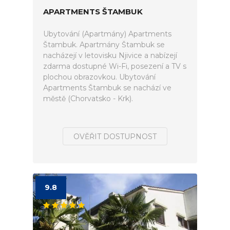
APARTMENTS ŠTAMBUK
Ubytování (Apartmány) Apartments
Štambuk. Apartmány Štambuk se
nacházejí v letovisku Njivice a nabízejí
zdarma dostupné Wi-Fi, posezení a TV s
plochou obrazovkou. Ubytování
Apartments Štambuk se nachází ve
městě (Chorvatsko - Krk).
OVĚŘIT DOSTUPNOST
9.8