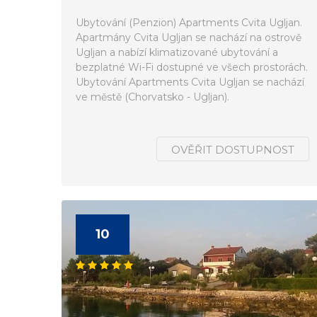
Ubytování (Penzion) Apartments Cvita Ugljan.
Apartmány Cvita Ugljan se nachází na ostrově
Ugljan a nabízí klimatizované ubytování a
bezplatné Wi-Fi dostupné ve všech prostorách.
Ubytování Apartments Cvita Ugljan se nachází
ve městě (Chorvatsko - Ugljan).
OVĚŘIT DOSTUPNOST
10