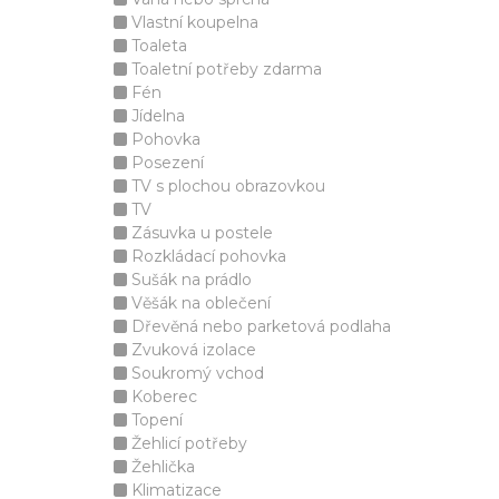
Vlastní koupelna
Toaleta
Toaletní potřeby zdarma
Fén
Jídelna
Pohovka
Posezení
TV s plochou obrazovkou
TV
Zásuvka u postele
Rozkládací pohovka
Sušák na prádlo
Věšák na oblečení
Dřevěná nebo parketová podlaha
Zvuková izolace
Soukromý vchod
Koberec
Topení
Žehlicí potřeby
Žehlička
Klimatizace