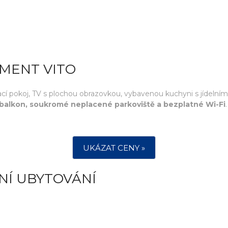
TMENT VITO
ývací pokoj, TV s plochou obrazovkou, vybavenou kuchyni s jídel
á balkon, soukromé neplacené parkoviště a bezplatné Wi-Fi
UKÁZAT CENY »
NÍ UBYTOVÁNÍ