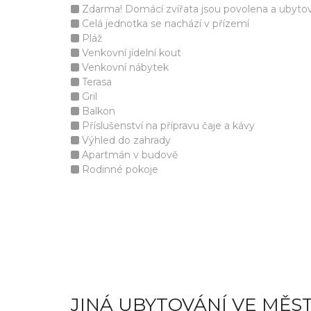
Zdarma! Domácí zvířata jsou povolena a ubyto
Celá jednotka se nachází v přízemí
Pláž
Venkovní jídelní kout
Venkovní nábytek
Terasa
Gril
Balkon
Příslušenství na přípravu čaje a kávy
Výhled do zahrady
Apartmán v budově
Rodinné pokoje
JINÁ UBYTOVÁNÍ VE MĚS