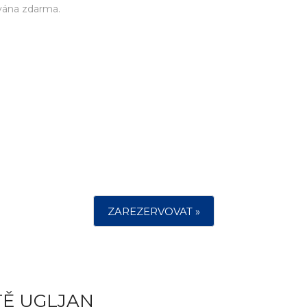
vána zdarma.
ZAREZERVOVAT »
TĚ UGLJAN