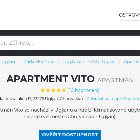
OSTROV
 Ugljan
Zadarská župa
Ubytování město Ugljan
Apartm
APARTMENT VITO
APARTMÁN
(
10
hodnocení)
aslinska ulica 17, 23275 Ugljan, Chorvatsko
-
Zobrazit na mapě Chorvat
mán Vito se nachází v Ugljanu a nabízí klimatizované ubyto
nachází ve městě (Chorvatsko - Ugljan).
OVĚŘIT DOSTUPNOST