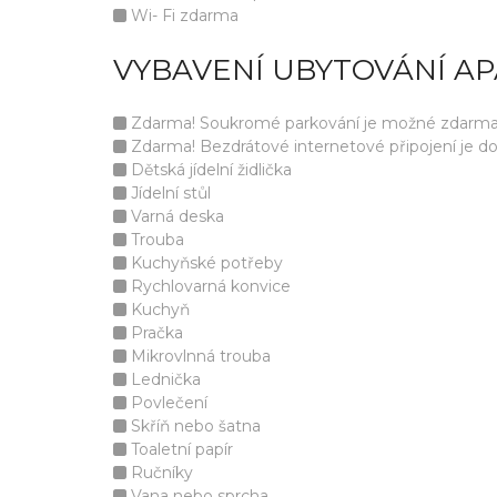
Wi- Fi zdarma
VYBAVENÍ UBYTOVÁNÍ A
Zdarma! Soukromé parkování je možné zdarma v 
Zdarma! Bezdrátové internetové připojení je d
Dětská jídelní židlička
Jídelní stůl
Varná deska
Trouba
Kuchyňské potřeby
Rychlovarná konvice
Kuchyň
Pračka
Mikrovlnná trouba
Lednička
Povlečení
Skříň nebo šatna
Toaletní papír
Ručníky
Vana nebo sprcha