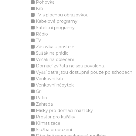
Pohovka
Krb
TV s plochou obrazovkou
Kabelové programy
Satelitní programy
Rádio
TV
Zásuvka u postele
Sušák na prádlo
Věšák na oblečení
Domácí zvířata nejsou povolena.
Vyšší patra jsou dostupná pouze po schodech
Venkovní krb
Venkovní nábytek
Gril
Patio
Zahrada
Misky pro domácí mazlíčky
Prostor pro kuřáky
Klimatizace
Služba probuzení