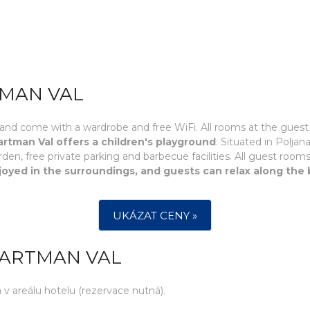
TMAN VAL
and come with a wardrobe and free WiFi. All rooms at the guest h
rtman Val offers a children's playground
. Situated in Polja
, free private parking and barbecue facilities. All guest rooms
enjoyed in the surroundings, and guests can relax along the
UKÁZAT CENY »
PARTMAN VAL
 areálu hotelu (rezervace nutná).