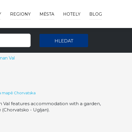
Y
REGIONY
MĚSTA
HOTELY
BLOG
HLEDAT
man Val
na mapě Chorvatska
an Val features accommodation with a garden,
(Chorvatsko - Ugljan).