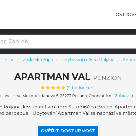
OSTROV
 Ugljan
Zadarská župa
Ubytování město Poljana
Apart
APARTMAN VAL
PENZION
(
4
hodnocení)
oljana, Hrvatska put zdahova 5, 23273 Poljana, Chorvatsko
-
Zobrazit 
in Poljana, less than 1 km from Sutomišćica Beach, Apartm
and barbecue... Ubytování Apartman Val se nachází ve městě 
OVĚŘIT DOSTUPNOST