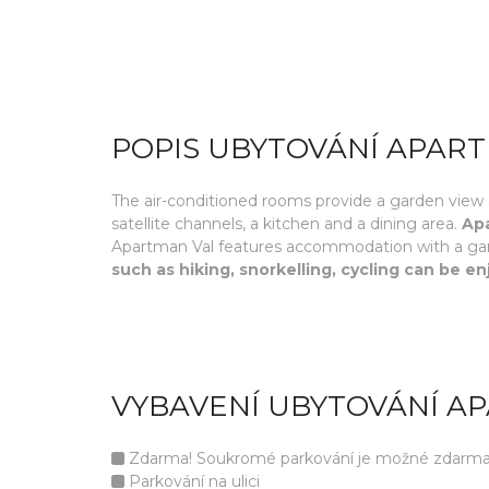
POPIS UBYTOVÁNÍ APAR
The air-conditioned rooms provide a garden view 
satellite channels, a kitchen and a dining area.
Apa
Apartman Val features accommodation with a garden
such as hiking, snorkelling, cycling can be 
VYBAVENÍ UBYTOVÁNÍ A
Zdarma! Soukromé parkování je možné zdarma v
Parkování na ulici