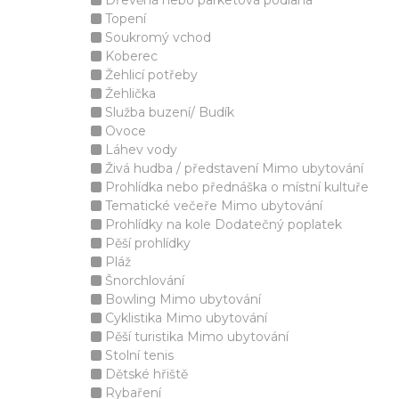
Dřevěná nebo parketová podlaha
Topení
Soukromý vchod
Koberec
Žehlicí potřeby
Žehlička
Služba buzení/ Budík
Ovoce
Láhev vody
Živá hudba / představení Mimo ubytování
Prohlídka nebo přednáška o místní kultuře
Tematické večeře Mimo ubytování
Prohlídky na kole Dodatečný poplatek
Pěší prohlídky
Pláž
Šnorchlování
Bowling Mimo ubytování
Cyklistika Mimo ubytování
Pěší turistika Mimo ubytování
Stolní tenis
Dětské hřiště
Rybaření