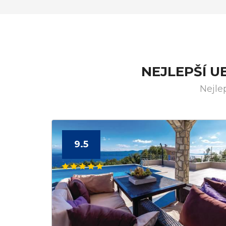
NEJLEPŠÍ 
Nejle
9.5