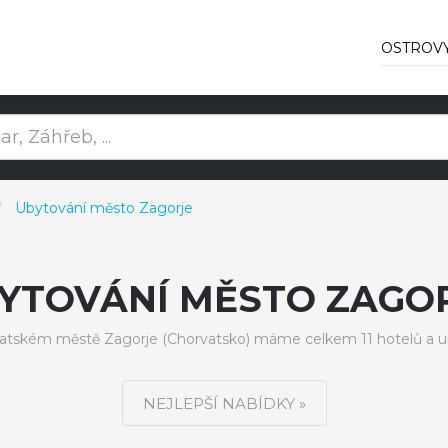
OSTROV
Ubytování město Zagorje
YTOVÁNÍ MĚSTO ZAGO
atském městě Zagorje (Chorvatsko) máme celkem 11 hotelů a u
NEJLEPŠÍ NABÍDKY »