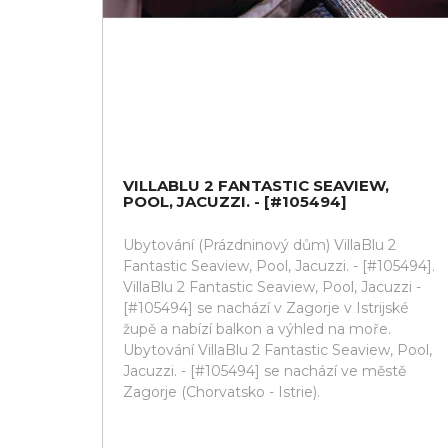
VILLABLU 2 FANTASTIC SEAVIEW,
POOL, JACUZZI. - [#105494]
Ubytování (Prázdninový dům) VillaBlu 2
Fantastic Seaview, Pool, Jacuzzi. - [#105494].
VillaBlu 2 Fantastic Seaview, Pool, Jacuzzi -
[#105494] se nachází v Zagorje v Istrijské
župě a nabízí balkon a výhled na moře.
Ubytování VillaBlu 2 Fantastic Seaview, Pool,
Jacuzzi. - [#105494] se nachází ve městě
Zagorje (Chorvatsko - Istrie).