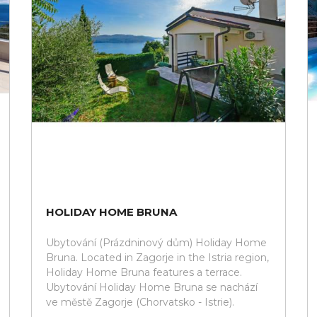
HOLIDAY HOME BRUNA
Ubytování (Prázdninový dům) Holiday Home
Bruna. Located in Zagorje in the Istria region,
Holiday Home Bruna features a terrace.
Ubytování Holiday Home Bruna se nachází
ve městě Zagorje (Chorvatsko - Istrie).