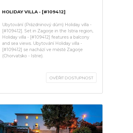
HOLIDAY VILLA - [#109412]
Ubytování (Prázdninový dům) Holiday villa -
[#109412]. Set in Zagorje in the Istria region,
Holiday villa - [#109412] features a balcony
and sea views. Ubytování Holiday villa -
[#109412] se nachází ve městě Zagorje
(Chorvatsko - Istrie).
OVĚŘIT DOSTUPNOST