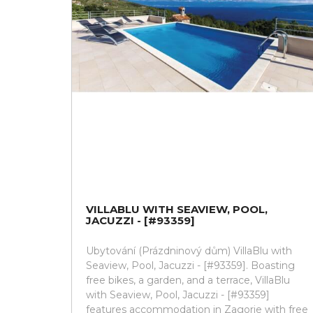
VILLABLU WITH SEAVIEW, POOL,
JACUZZI - [#93359]
Ubytování (Prázdninový dům) VillaBlu with
Seaview, Pool, Jacuzzi - [#93359]. Boasting
free bikes, a garden, and a terrace, VillaBlu
with Seaview, Pool, Jacuzzi - [#93359]
features accommodation in Zagorje with free