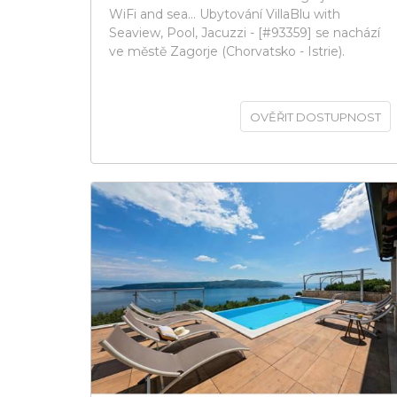
WiFi and sea... Ubytování VillaBlu with
Seaview, Pool, Jacuzzi - [#93359] se nachází
ve městě Zagorje (Chorvatsko - Istrie).
OVĚŘIT DOSTUPNOST