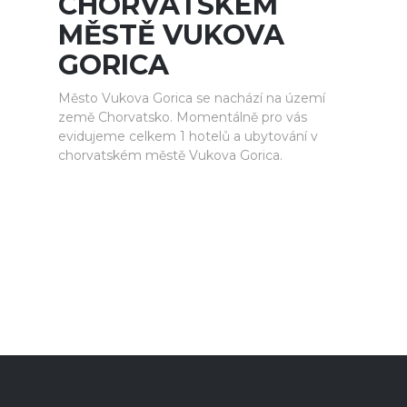
CHORVATSKÉM
MĚSTĚ VUKOVA
GORICA
Město Vukova Gorica se nachází na území
země Chorvatsko. Momentálně pro vás
evidujeme celkem 1 hotelů a ubytování v
chorvatském městě Vukova Gorica.