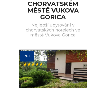
CHORVATSKÉM
MĚSTĚ VUKOVA
GORICA
Nejlepší ubytování v
chorvatských hotelech ve
městě Vukova Gorica
9.1