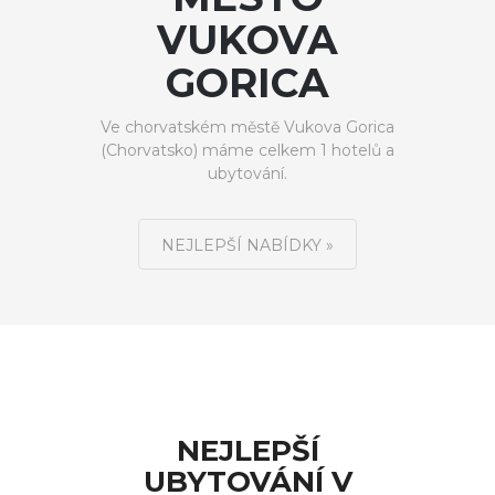
VUKOVA
GORICA
Ve chorvatském městě Vukova Gorica
(Chorvatsko) máme celkem 1 hotelů a
ubytování.
NEJLEPŠÍ NABÍDKY »
NEJLEPŠÍ
UBYTOVÁNÍ V