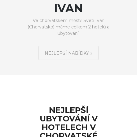
IVAN
Ve chorvatském městě Sveti Ivan
(Chorvatsko) máme celkem 2 hotelů a
ubytování.
NEJLEPŠÍ NABÍDKY »
NEJLEPŠÍ
UBYTOVÁNÍ V
HOTELECH V
CHORVATSKÉ