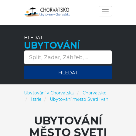
Toggle
navigation
HLEDAT
UBYTOVÁNÍ
HLEDAT
Ubytování v Chorvatsku
Chorvatsko
Istrie
Ubytování město Sveti Ivan
UBYTOVÁNÍ
MĚSTO SVETI