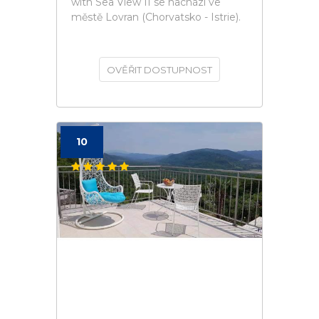
with Sea View II se nachází ve
městě Lovran (Chorvatsko - Istrie).
OVĚŘIT DOSTUPNOST
10