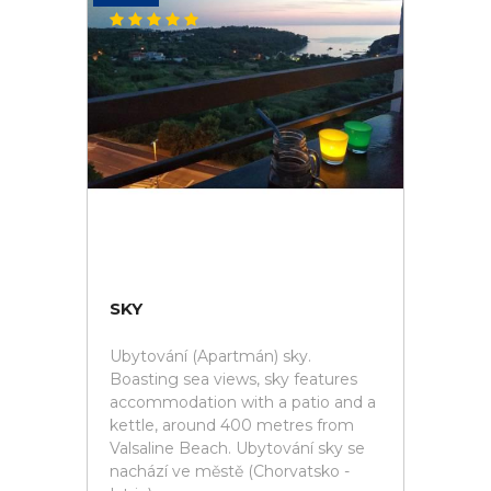
SKY
Ubytování (Apartmán) sky.
Boasting sea views, sky features
accommodation with a patio and a
kettle, around 400 metres from
Valsaline Beach. Ubytování sky se
nachází ve městě (Chorvatsko -