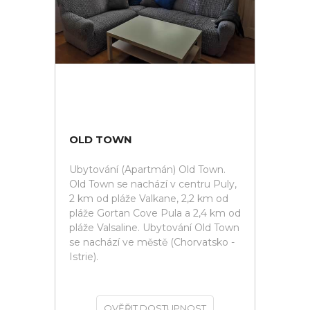
OLD TOWN
Ubytování (Apartmán) Old Town.
Old Town se nachází v centru Puly,
2 km od pláže Valkane, 2,2 km od
pláže Gortan Cove Pula a 2,4 km od
pláže Valsaline. Ubytování Old Town
se nachází ve městě (Chorvatsko -
Istrie).
OVĚŘIT DOSTUPNOST