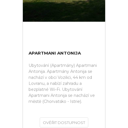
APARTMANI ANTONIJA
Ubytování (Apartmány) Apartmani
Antonija. Apartmány Antonija se
nachází v obci Vozilići, 44 km od
Lovranu, a nabízí zahradu a
bezplatné Wi-Fi. Ubytování
Apartmani Antonija se nachází ve
městě (Chorvatsko - Istrie).
OVĚŘIT DOSTUPNOST