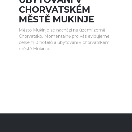
CHORVATSKÉM
MĚSTĚ MUKINJE
Město Mukinje se nachází na území země
Chorvatsko. Momentálně pro vás evidujeme
celkem 0 hotelů a ubytování v chorvatském
městě Mukinje.