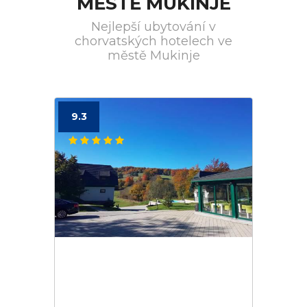
MĚSTĚ MUKINJE
Nejlepší ubytování v
chorvatských hotelech ve
městě Mukinje
9.3