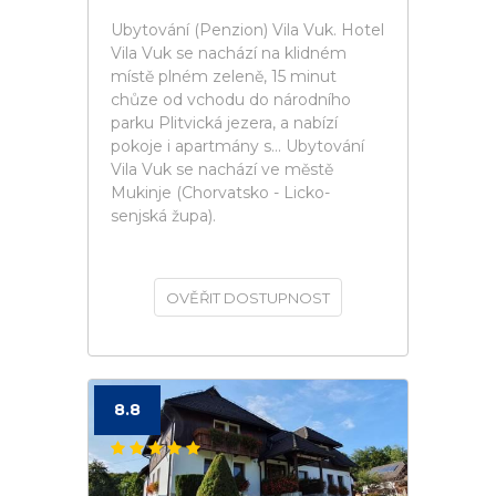
Ubytování (Penzion) Vila Vuk. Hotel
Vila Vuk se nachází na klidném
místě plném zeleně, 15 minut
chůze od vchodu do národního
parku Plitvická jezera, a nabízí
pokoje i apartmány s... Ubytování
Vila Vuk se nachází ve městě
Mukinje (Chorvatsko - Licko-
senjská župa).
OVĚŘIT DOSTUPNOST
8.8