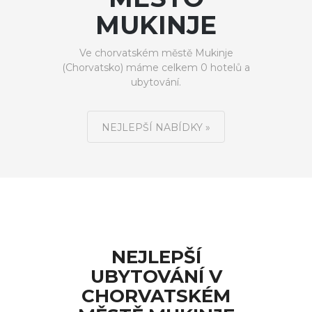
MUKINJE
Ve chorvatském městě Mukinje
(Chorvatsko) máme celkem 0 hotelů a
ubytování.
NEJLEPŠÍ NABÍDKY »
NEJLEPŠÍ
UBYTOVÁNÍ V
CHORVATSKÉM