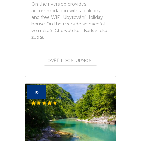
On the riverside provides
accommodation with a balcony
and free WiFi. Ubytování Holiday
house On the riverside se nachází
ve městě (Chorvatsko - Karlovacká
župa).
OVĚŘIT DOSTUPNOST
10