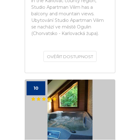
in the Karlovac county region,
Studio Apartman Vilim has a
balcony and mountain views.
Ubytování Studio Apartman Vilim
se nachází ve městě Ogulin
(Chorvatsko - Karlovacká župa).
OVĚŘIT DOSTUPNOST
10