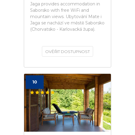
Jaga provides accommodation in
Saborsko with free WiFi and
mountain views. Ubytování Mate i
Jaga se nachází ve městě Saborsko
(Chorvatsko - Karlovacká župa).
OVĚŘIT DOSTUPNOST
10