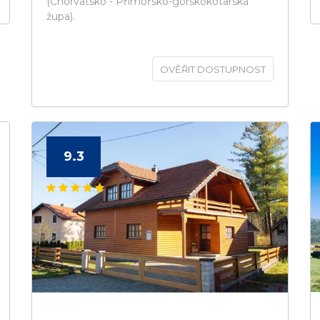
(Chorvatsko - Přímořsko-gorskokotarská
župa).
OVĚŘIT DOSTUPNOST
9.3