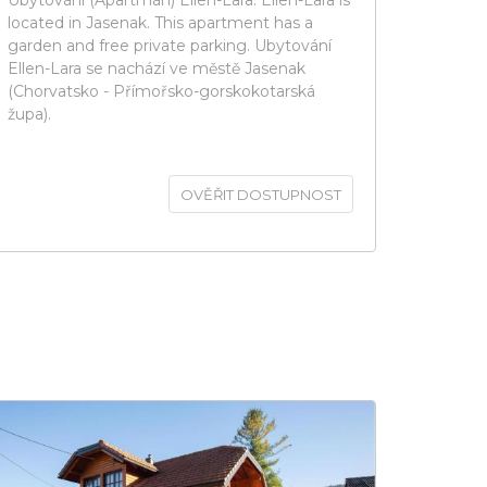
Ubytování (Apartmán) Ellen-Lara. Ellen-Lara is
located in Jasenak. This apartment has a
garden and free private parking. Ubytování
Ellen-Lara se nachází ve městě Jasenak
(Chorvatsko - Přímořsko-gorskokotarská
župa).
OVĚŘIT DOSTUPNOST