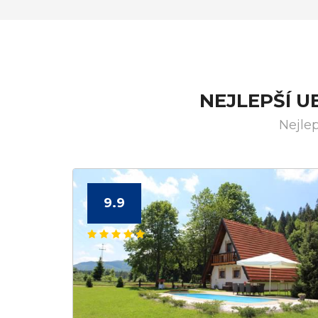
NEJLEPŠÍ 
Nejle
9.9