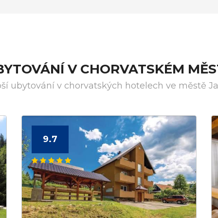
UBYTOVÁNÍ V CHORVATSKÉM MĚS
pší ubytování v chorvatských hotelech ve městě J
9.7