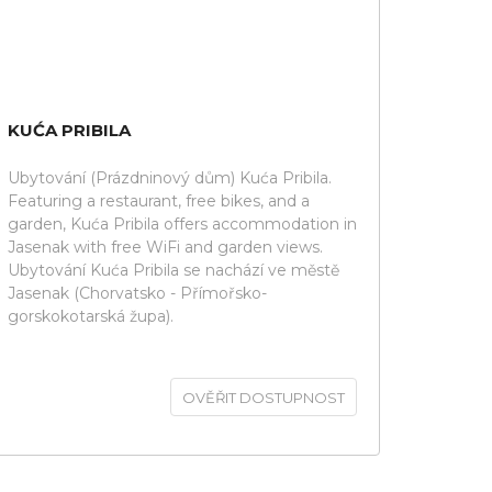
KUĆA PRIBILA
Ubytování (Prázdninový dům) Kuća Pribila.
Featuring a restaurant, free bikes, and a
garden, Kuća Pribila offers accommodation in
Jasenak with free WiFi and garden views.
Ubytování Kuća Pribila se nachází ve městě
Jasenak (Chorvatsko - Přímořsko-
gorskokotarská župa).
OVĚŘIT DOSTUPNOST