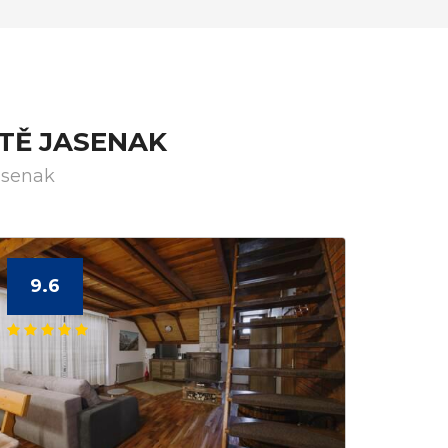
TĚ JASENAK
asenak
9.6