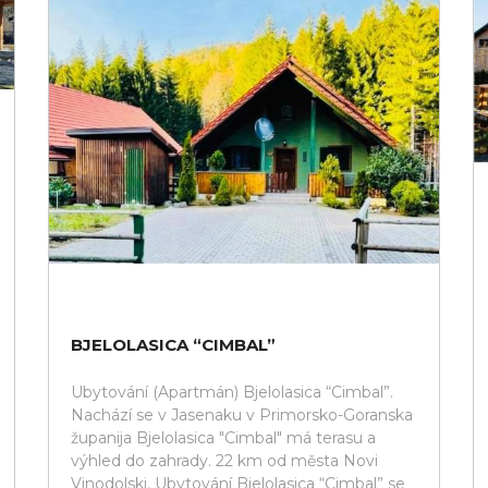
BJELOLASICA “CIMBAL”
Ubytování (Apartmán) Bjelolasica “Cimbal”.
Nachází se v Jasenaku v Primorsko-Goranska
županija Bjelolasica "Cimbal" má terasu a
výhled do zahrady. 22 km od města Novi
Vinodolski. Ubytování Bjelolasica “Cimbal” se