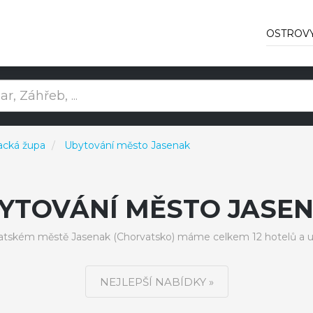
OSTROV
acká župa
Ubytování město Jasenak
YTOVÁNÍ MĚSTO JASE
atském městě Jasenak (Chorvatsko) máme celkem 12 hotelů a u
NEJLEPŠÍ NABÍDKY »